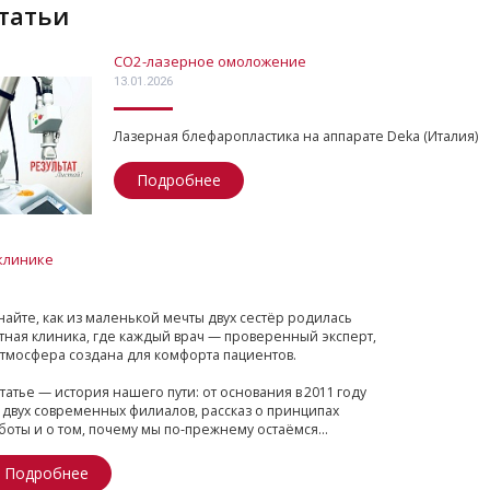
Статьи
СО2-лазерное омоложение
13.01.2026
Лазерная блефаропластика на аппарате Deka (Италия)
Подробнее
клинике
найте, как из маленькой мечты двух сестёр родилась
тная клиника, где каждый врач — проверенный эксперт,
атмосфера создана для комфорта пациентов.
статье — история нашего пути: от основания в 2011 году
 двух современных филиалов, рассказ о принципах
боты и о том, почему мы по‑прежнему остаёмся...
Подробнее