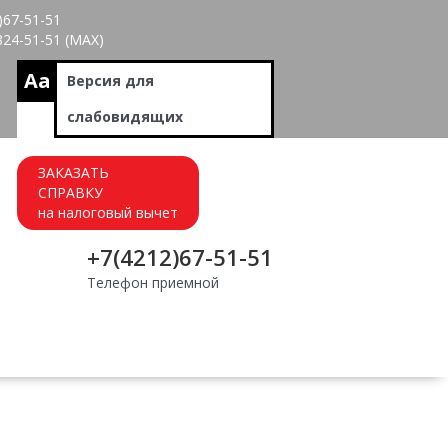
)67-51-51
824-51-51 (МАХ)
Aa
Версия для
слабовидящих
ЗАКАЗАТЬ
СПРАВКУ
на налоговый вычет
+7(4212)67-51-51
Телефон приемной