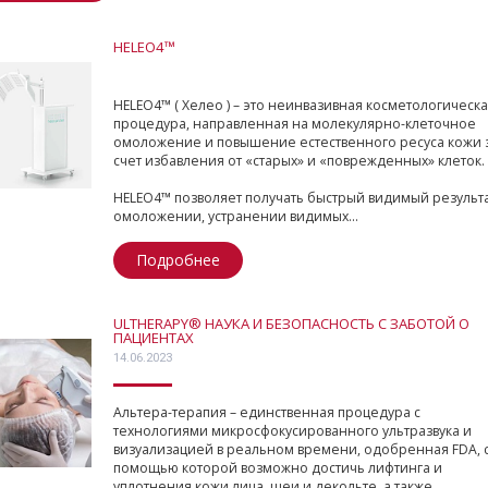
HELEO4™
HELEO4™ ( Хелео ) – это неинвазивная косметологическа
процедура, направленная на молекулярно-клеточное
омоложение и повышение естественного ресуса кожи 
счет избавления от «старых» и «поврежденных» клеток.
HELEO4™ позволяет получать быстрый видимый результа
омоложении, устранении видимых...
Подробнее
ULTHERAPY® НАУКА И БЕЗОПАСНОСТЬ С ЗАБОТОЙ О
ПАЦИЕНТАХ
14.06.2023
Альтера-терапия – единственная процедура с
технологиями микросфокусированного ультразвука и
визуализацией в реальном времени, одобренная FDA, 
помощью которой возможно достичь лифтинга и
уплотнения кожи лица, шеи и декольте, а также