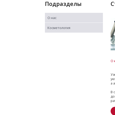
Подразделы
О нас
Косметология
О 
Уз
ую
а 
В 
до
ра