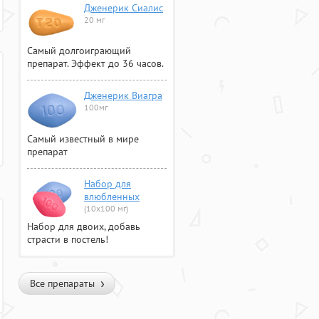
Дженерик Сиалис
20 мг
Самый долгоиграющий
препарат. Эффект до 36 часов.
Дженерик Виагра
100мг
Самый известный в мире
препарат
Набор для
влюбленных
(10х100 мг)
Набор для двоих, добавь
страсти в постель!
Все препараты