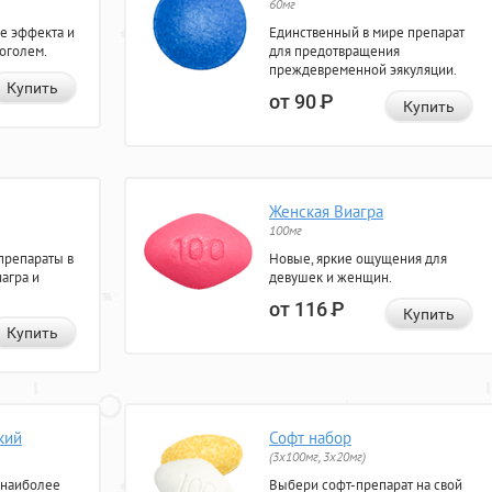
60мг
е эффекта и
Единственный в мире препарат
коголем.
для предотвращения
преждевременной эякуляции.
Купить
от 90
Р
Купить
Женская Виагра
100мг
препараты в
Новые, яркие ощущения для
агра и
девушек и женщин.
от 116
Р
Купить
Купить
кий
Софт набор
(3x100мг, 3x20мг)
 наиболее
Выбери софт-препарат на свой