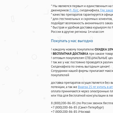
* Мы являемся первым и единственным на 
дженериков
P - forc
, силденафила
,
Где зака
* качество препаратов гарантируется офи
* для стестинельных и скромных клиентов,
подойдет возможность анонимныого заказа
* быстрая и удобная доставка курьером по 
России в другие регионы 1м классом
Покупать у нас выгодно
! каждому новому покупателю
СКИДКА 10
!
БЕСПЛАТНАЯ ДОСТАВКА
при заказе товар
! оптовым покупателям СПЕЦИАЛЬНЫЕ цены
! так же у нас постоянно проводятся раз
Силденафила по очень выгодным ценам!
Cотрудники нашей фирмы прилагают макси
покупателей
доставка препаратов осуществляется без в
потенции, а так же
Виагра 25 мг купить в а
оплата принимаются через электронные пл
или Visa для бесплатной консультации в л
8
(800
)200-86-85
(
по России звонок беспла
+7
(800
)200-86-85
(
Санкт-Петербург)
+7
(800
)200-86-85
(
Москва)