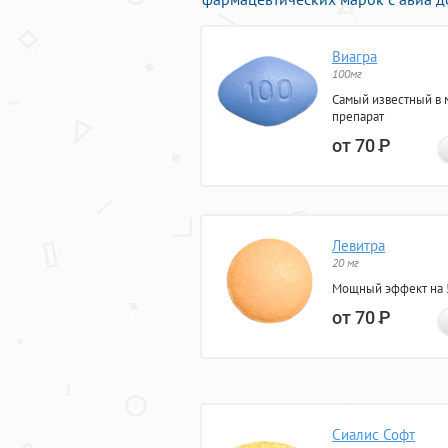
Виагра
100мг
Самый известный в 
препарат
от 70
Р
Левитра
20 мг
Мощный эффект на 5
от 70
Р
Сиалис Софт