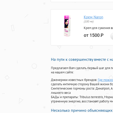
Крем Naron
(100 мг)
Крем для сужения в
от 1500
Р
На пути к совершенству вместе с 
Предлагаем Вам сделать первый шаг для п
на нашем сайте:
Дженерики известных брендов:
Где можно
сделать интимную сторону Вашей жизни б
Синтетические гормоны роста
: Динатроп, 
лишнего веса
БАДы и препараты:
Tribulus terrestris, М
утраченную энергию, восстановят работу мн
Несколько причино объясняющих 