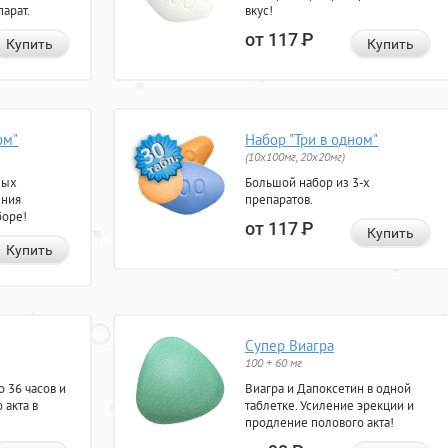
арат.
вкус!
от 117
Р
Купить
Купить
ом"
Набор "Три в одном"
(10x100мг, 20x20мг)
ных
Большой набор из 3-х
ения
препаратов.
боре!
от 117
Р
Купить
Купить
Супер Виагра
100 + 60 мг
 36 часов и
Виагра и Дапоксетин в одной
 акта в
таблетке. Усиление эрекции и
продление полового акта!