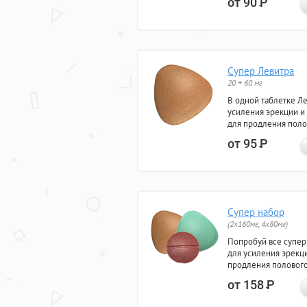
от 90
Р
Супер Левитра
20 + 60 мг
В одной таблетке Л
усиления эрекции и
для продления поло
от 95
Р
Супер набор
(2х160мг, 4х80мг)
Попробуй все супер
для усиления эрекц
продления полового
от 158
Р