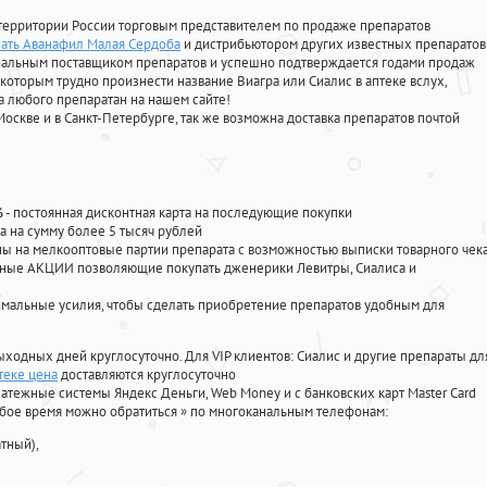
территории России торговым представителем по продаже препаратов
зать Аванафил Малая Сердоба
и дистрибьютором других известных препаратов
циальным поставщиком препаратов и успешно подтверждается годами продаж
 которым трудно произнести название Виагра или Сиалис в аптеке вслух,
 любого препаратан на нашем сайте!
Москве и в Санкт-Петербурге, так же возможна доставка препаратов почтой
%
- постоянная дисконтная карта на последующие покупки
а на сумму более 5 тысяч рублей
 на мелкооптовые партии препарата с возможностью выписки товарного чек
личные АКЦИИ позволяющие покупать дженерики Левитры, Сиалиса и
мальные усилия, чтобы сделать приобретение препаратов удобным для
ыходных дней круглосуточно. Для VIP клиентов: Сиалис и другие препараты дл
птеке цена
доставляются круглосуточно
атежные системы Яндекс Деньги, Web Money и с банковских карт Master Card
юбое время можно обратиться
»
по многоканальным телефонам:
тный),