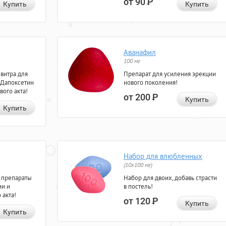
от 90
Р
Купить
Купить
Аванафил
100 мг
евитра для
Препарат для усиления эрекции
 Дапоксетин
нового поколения!
вого акта!
от 200
Р
Купить
Купить
Набор для влюбленных
(10х100 мг)
 препараты
Набор для двоих, добавь страсти
ии и
в постель!
 акта!
от 120
Р
Купить
Купить