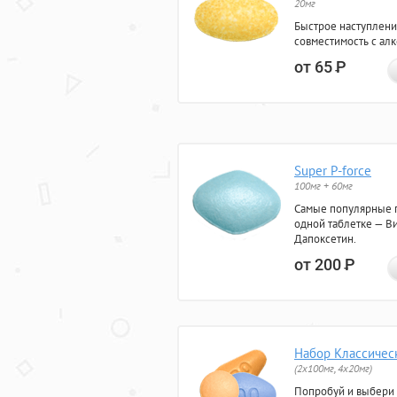
20мг
Быстрое наступлени
совместимость с ал
от 65
Р
Super P-force
100мг + 60мг
Самые популярные 
одной таблетке — Ви
Дапоксетин.
от 200
Р
Набор Классичес
(2x100мг, 4x20мг)
Попробуй и выбери