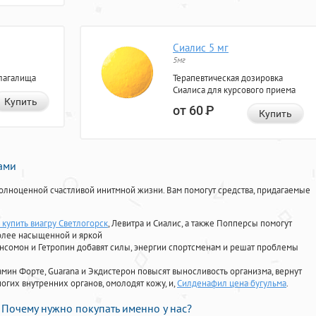
Сиалис 5 мг
5мг
лагалища
Терапевтическая дозировка
Сиалиса для курсового приема
Купить
от 60
Р
Купить
нами
олноценной счастливой инитмной жизни. Вам помогут средства, придагаемые
 купить виагру Светлогорск
, Левитра и Сиалис, а также Попперсы помогут
олее насыщенной и яркой
Ансомон и Гетропин добавят силы, энергии спортсменам и решат проблемы
ориамин Форте, Guarana и Экдистерон повысят выносливость организма, вернут
огих внутренних органов, омолодят кожу, и,
Силденафил цена бугульма
.
Почему нужно покупать именно у нас?