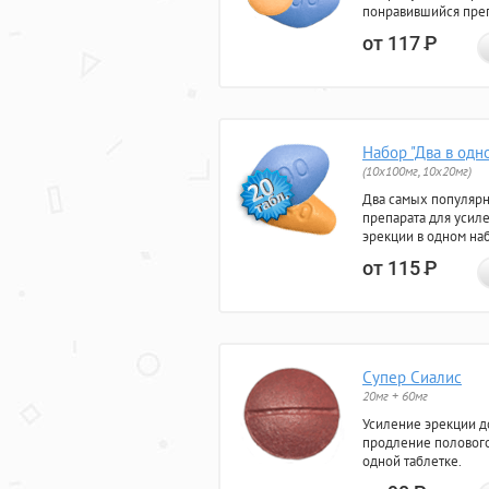
понравившийся преп
от 117
Р
Набор "Два в одн
(10x100мг, 10x20мг)
Два самых популяр
препарата для усил
эрекции в одном на
от 115
Р
Супер Сиалис
20мг + 60мг
Усиление эрекции до
продление полового
одной таблетке.