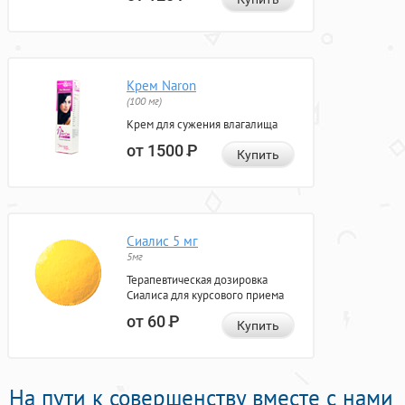
Крем Naron
(100 мг)
Крем для сужения влагалища
от 1500
Р
Купить
Сиалис 5 мг
5мг
Терапевтическая дозировка
Сиалиса для курсового приема
от 60
Р
Купить
На пути к совершенству вместе с нами