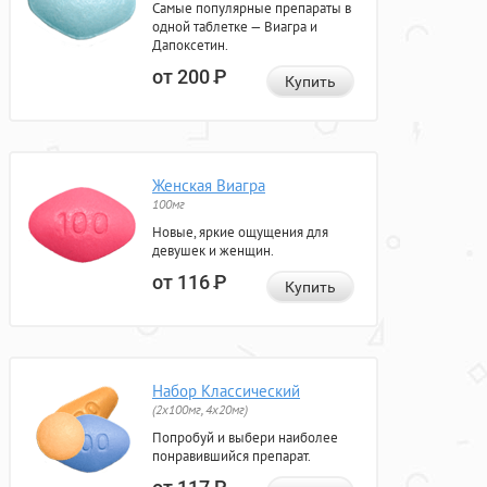
Самые популярные препараты в
одной таблетке — Виагра и
Дапоксетин.
от 200
Р
Купить
Женская Виагра
100мг
Новые, яркие ощущения для
девушек и женщин.
от 116
Р
Купить
Набор Классический
(2x100мг, 4x20мг)
Попробуй и выбери наиболее
понравившийся препарат.