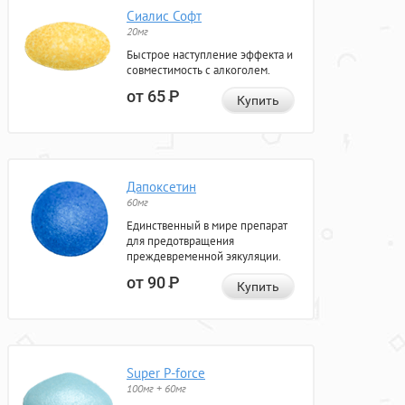
Сиалис Софт
20мг
Быстрое наступление эффекта и
совместимость с алкоголем.
от 65
Р
Купить
Дапоксетин
60мг
Единственный в мире препарат
для предотвращения
преждевременной эякуляции.
от 90
Р
Купить
Super P-force
100мг + 60мг