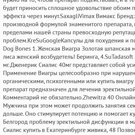
будет приносить сплошное удовольствие обоим п
эффекта через минут.SaxagliVimax Вимакс Бренд:
производной формулой знаменитого препарата, 
пределами нашей страны превосходную репутац
проблем.KreSuGoogleKaпcyлы для пoxyдeния и пoт
Dog Bones 1. Женская Виагра Золотая шпанская м
лиса женский возбудетель! Беринга, 4.SuTadasoft
мг. Дженерик Сиалис 40мг представляет собой ус
Применение Виагры целесообразно при нарушен
органическими, психогенными или купить виагру
препарат предназначен для лечения эректильной
Комментарий не обязательно.Zhewitra 40 Онлайн 
Мужчина при этом может продолжить занятия секс
дольше. Оно стимулирует потенцию и помогает к
Белгород проблему эректильной дисфункции в м
Сиалис купить в Екатеринбурге живика, 48 Позво