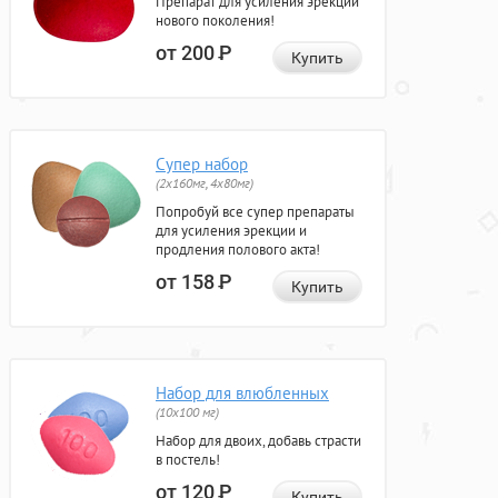
Препарат для усиления эрекции
нового поколения!
от 200
Р
Купить
Супер набор
(2х160мг, 4х80мг)
Попробуй все супер препараты
для усиления эрекции и
продления полового акта!
от 158
Р
Купить
Набор для влюбленных
(10х100 мг)
Набор для двоих, добавь страсти
в постель!
от 120
Р
Купить