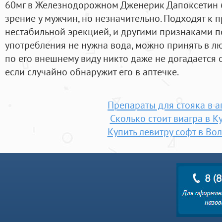
60мг в Железнодорожном Дженерик Дапоксетин 60
зрение у мужчин, но незначительно. Подходят к 
нестабильной эрекцией, и другими признаками по
употребления не нужна вода, можно принять в л
по его внешнему виду никто даже не догадается 
если случайно обнаружит его в аптечке.
Препараты для стояка в а
Сколько стоит виагра в К
Купить левитру софт в Во