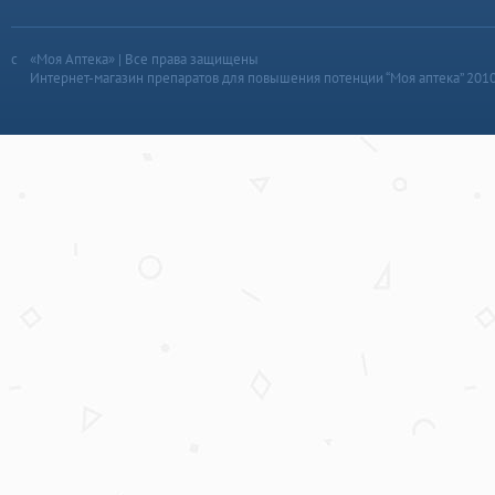
«Моя Аптека» | Все права защищены
Интернет-магазин препаратов для повышения потенции “Моя аптека” 201