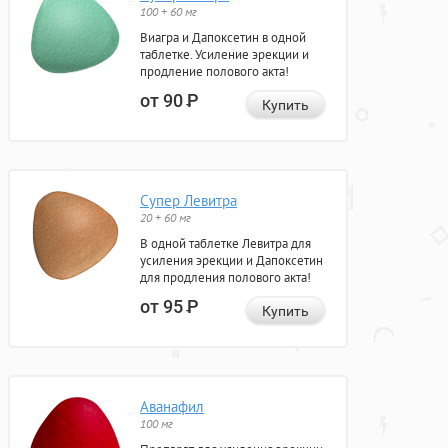
100 + 60 мг
Виагра и Дапоксетин в одной
таблетке. Усиление эрекции и
продление полового акта!
от 90
Р
Купить
Супер Левитра
20 + 60 мг
В одной таблетке Левитра для
усиления эрекции и Дапоксетин
для продления полового акта!
от 95
Р
Купить
Аванафил
100 мг