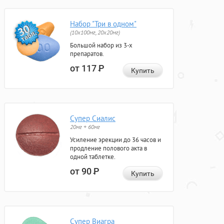
Набор "Три в одном"
(10x100мг, 20x20мг)
Большой набор из 3-х
препаратов.
от 117
Р
Купить
Супер Сиалис
20мг + 60мг
Усиление эрекции до 36 часов и
продление полового акта в
одной таблетке.
от 90
Р
Купить
Супер Виагра