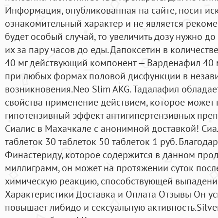
Информация, опубликованная на сайте, носит и
ознакомительный характер и не является реком
будет особый случай, то увеличить дозу нужно до
их за пару часов до еды. Дапоксетин в количеств
40 мг действующий компонент — Варденафил 40 м
при любых формах половой дисфункции в незави
возникновения.Neo Slim AKG. Тадалафил обладае
свойства применение действием, которое может
гипотензивный эффект антигипертензивных преп
Сиалис в Махачкале с анонимной доставкой! Сиал
таблеток 30 таблеток 50 таблеток 1 руб. Благод
Финастериду, которое содержится в данном прод
миллиграмм, он может на протяжении суток посл
химическую реакцию, способствующей выпадени
Характеристики Доставка и Оплата Отзывы Он ус
повышает либидо и сексуальную активность.Silver