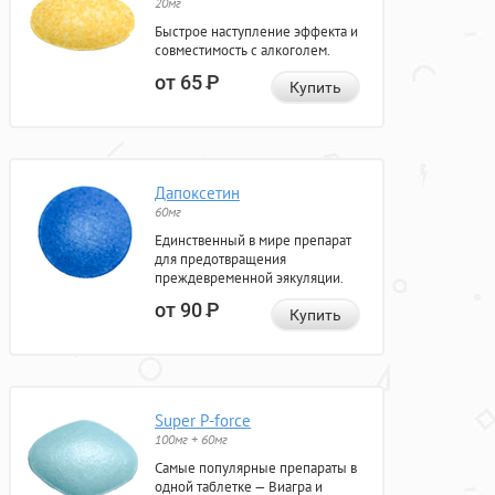
20мг
Быстрое наступление эффекта и
совместимость с алкоголем.
от 65
Р
Купить
Дапоксетин
60мг
Единственный в мире препарат
для предотвращения
преждевременной эякуляции.
от 90
Р
Купить
Super P-force
100мг + 60мг
Самые популярные препараты в
одной таблетке — Виагра и