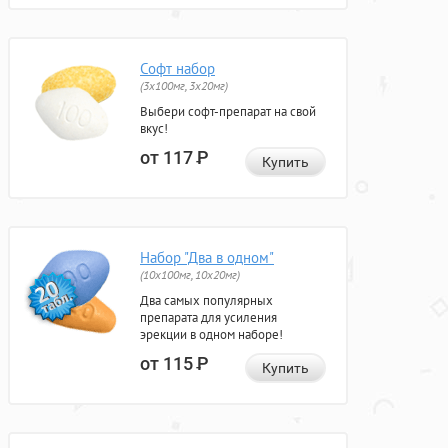
Софт набор
(3x100мг, 3x20мг)
Выбери софт-препарат на свой
вкус!
от 117
Р
Купить
Набор "Два в одном"
(10x100мг, 10x20мг)
Два самых популярных
препарата для усиления
эрекции в одном наборе!
от 115
Р
Купить