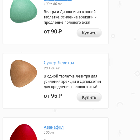
100 + 60 мг
Виагра и Дапоксетин в одной
таблетке. Усиление эрекции и
продление полового акта!
от 90
Р
Купить
Супер Левитра
20 + 60 мг
В одной таблетке Левитра для
усиления эрекции и Дапоксетин
для продления полового акта!
от 95
Р
Купить
Аванафил
100 мг