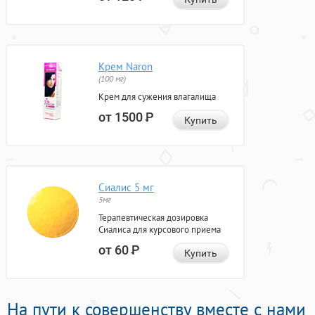
Крем Naron
(100 мг)
Крем для сужения влагалища
от 1500
Р
Купить
Сиалис 5 мг
5мг
Терапевтическая дозировка
Сиалиса для курсового приема
от 60
Р
Купить
На пути к совершенству вместе с нами