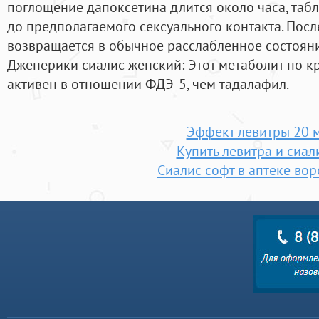
поглощение дапоксетина длится около часа, табл
до предполагаемого сексуального контакта. Посл
возвращается в обычное расслабленное состоян
Дженерики сиалис женский: Этот метаболит по к
активен в отношении ФДЭ-5, чем тадалафил.
Эффект левитры 20 
Купить левитра и сиал
Сиалис софт в аптеке во