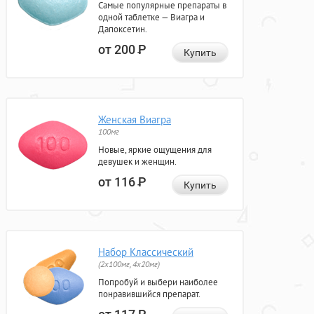
Самые популярные препараты в
одной таблетке — Виагра и
Дапоксетин.
от 200
Р
Купить
Женская Виагра
100мг
Новые, яркие ощущения для
девушек и женщин.
от 116
Р
Купить
Набор Классический
(2x100мг, 4x20мг)
Попробуй и выбери наиболее
понравившийся препарат.