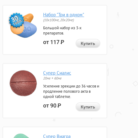
Набор "Три в одном"
(10x100мг, 20x20мг)
Большой набор из 3-х
препаратов.
от 117
Р
Купить
Супер Сиалис
20мг + 60мг
Усиление эрекции до 36 часов и
продление полового акта в
одной таблетке.
от 90
Р
Купить
Супер Виагра