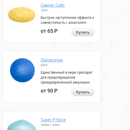
Сиалис Софт
20мг
Быстрое наступление эффекта и
совместимость с алкоголем.
от 65
Р
Купить
Дапоксетин
60мг
Единственный в мире препарат
для предотвращения
преждевременной эякуляции.
от 90
Р
Купить
Super P-force
100мг + 60мг