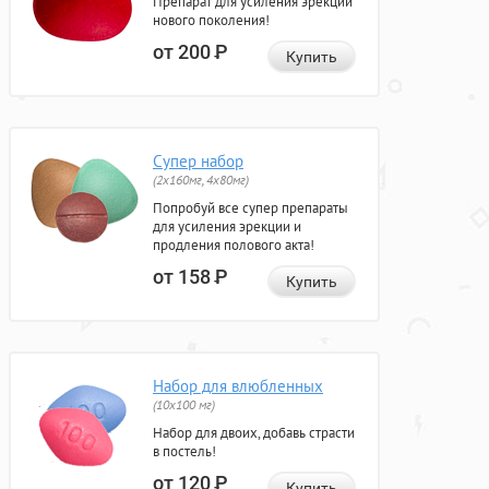
Препарат для усиления эрекции
нового поколения!
от 200
Р
Купить
Супер набор
(2х160мг, 4х80мг)
Попробуй все супер препараты
для усиления эрекции и
продления полового акта!
от 158
Р
Купить
Набор для влюбленных
(10х100 мг)
Набор для двоих, добавь страсти
в постель!
от 120
Р
Купить