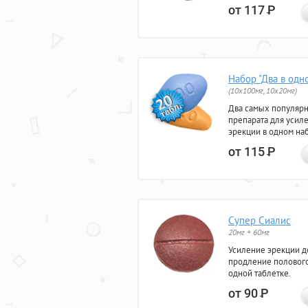
от 117
Р
Набор "Два в одн
(10x100мг, 10x20мг)
Два самых популяр
препарата для усил
эрекции в одном на
от 115
Р
Супер Сиалис
20мг + 60мг
Усиление эрекции до
продление полового
одной таблетке.
от 90
Р