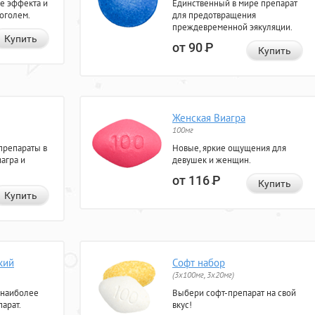
е эффекта и
Единственный в мире препарат
коголем.
для предотвращения
преждевременной эякуляции.
Купить
от 90
Р
Купить
Женская Виагра
100мг
препараты в
Новые, яркие ощущения для
агра и
девушек и женщин.
от 116
Р
Купить
Купить
кий
Софт набор
(3x100мг, 3x20мг)
 наиболее
Выбери софт-препарат на свой
арат.
вкус!