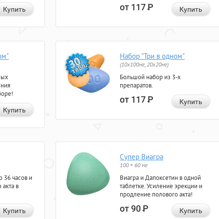
от 117
Р
Купить
Купить
ом"
Набор "Три в одном"
(10x100мг, 20x20мг)
ных
Большой набор из 3-х
ения
препаратов.
боре!
от 117
Р
Купить
Купить
Супер Виагра
100 + 60 мг
 36 часов и
Виагра и Дапоксетин в одной
 акта в
таблетке. Усиление эрекции и
продление полового акта!
от 90
Р
Купить
Купить