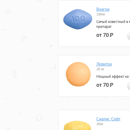
Виагра
100мг
Самый известный в 
препарат
от 70
Р
Левитра
20 мг
Мощный эффект на 5
от 70
Р
Сиалис Софт
20мг