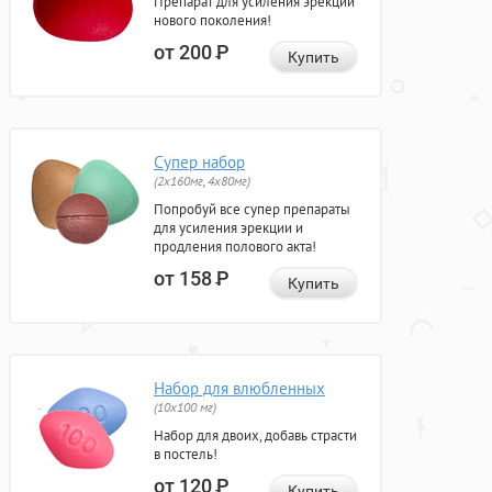
Препарат для усиления эрекции
нового поколения!
от 200
Р
Купить
Супер набор
(2х160мг, 4х80мг)
Попробуй все супер препараты
для усиления эрекции и
продления полового акта!
от 158
Р
Купить
Набор для влюбленных
(10х100 мг)
Набор для двоих, добавь страсти
в постель!
от 120
Р
Купить