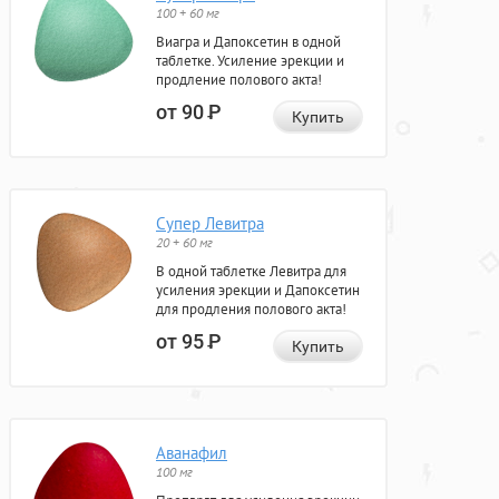
100 + 60 мг
Виагра и Дапоксетин в одной
таблетке. Усиление эрекции и
продление полового акта!
от 90
Р
Купить
Супер Левитра
20 + 60 мг
В одной таблетке Левитра для
усиления эрекции и Дапоксетин
для продления полового акта!
от 95
Р
Купить
Аванафил
100 мг