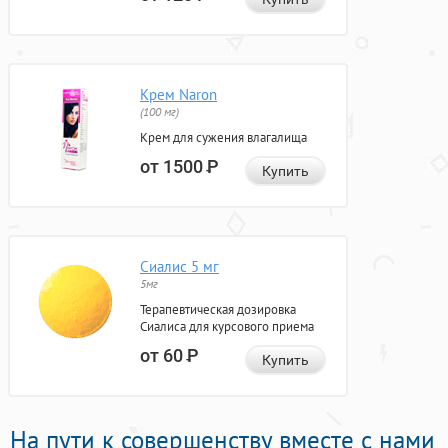
Крем Naron
(100 мг)
Крем для сужения влагалища
от 1500
Р
Купить
Сиалис 5 мг
5мг
Терапевтическая дозировка
Сиалиса для курсового приема
от 60
Р
Купить
На пути к совершенству вместе с нами