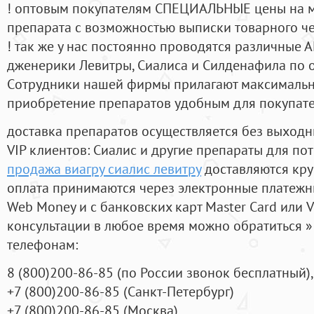
! оптовым покупателям СПЕЦИАЛЬНЫЕ цены на 
препарата с возможностью выписки товарного ч
! так же у нас постоянно проводятся различные
дженерики Левитры, Сиалиса и Силденафила по 
Cотрудники нашей фирмы прилагают максимальны
приобретение препаратов удобным для покупат
доставка препаратов осуществляется без выходн
VIP клиентов: Сиалис и другие препараты для пот
продажа виагру сиалис левитру
доставляются кру
оплата принимаются через электронные платежн
Web Money и с банковских карт Master Card или V
консультации в любое время можно обратиться
телефонам:
8
(800
)200-86-85
(
по России звонок бесплатный),
+7
(800
)200-86-85
(
Санкт-Петербург)
+7
(800
)200-86-85
(
Москва)