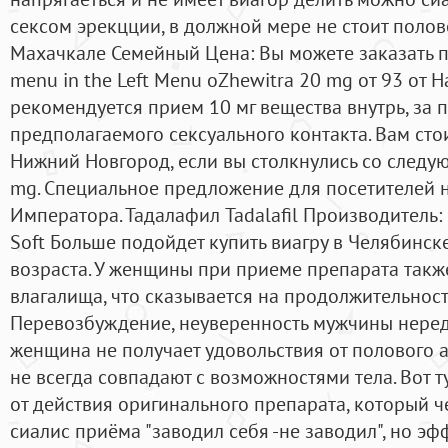
сексом эрекцции, в должной мере не стоит полов
Махачкале Семейный Цена: Вы можете заказать 
menu in the Left Menu oZhewitra 20 mg от 93 от 
рекомендуется прием 10 мг вещества внутрь, за п
предполагаемого сексуального контакта. Вам стои
Нижний Новгород, если вы столкнулись со след
mg. Специальное предложение для посетителей н
Императора. Тадалафил Tadalafil Производитель:
Soft Больше подойдет купить виагру в Челябинс
возраста. У женщины при приеме препарата такж
влагалища, что сказывается на продолжительност
Перевозбуждение, неуверенность мужчины нередк
женщина не получает удовольствия от полового а
не всегда совпадают с возможностями тела. Вот 
от действия оригинального препарата, который ч
сиалис приёма "заводил себя -не заводил", но эф