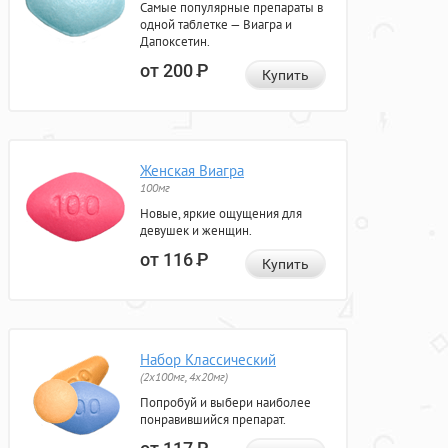
Самые популярные препараты в
одной таблетке — Виагра и
Дапоксетин.
от 200
Р
Купить
Женская Виагра
100мг
Новые, яркие ощущения для
девушек и женщин.
от 116
Р
Купить
Набор Классический
(2x100мг, 4x20мг)
Попробуй и выбери наиболее
понравившийся препарат.