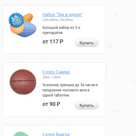
Набор "Три в одном"
(10x100мг, 20x20мг)
Большой набор из 3-х
препаратов.
от 117
Р
Купить
Супер Сиалис
20мг + 60мг
Усиление эрекции до 36 часов и
продление полового акта в
одной таблетке.
от 90
Р
Купить
Супер Виагра