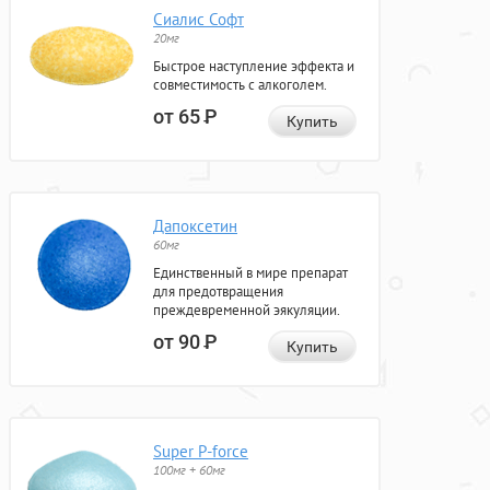
Сиалис Софт
20мг
Быстрое наступление эффекта и
совместимость с алкоголем.
от 65
Р
Купить
Дапоксетин
60мг
Единственный в мире препарат
для предотвращения
преждевременной эякуляции.
от 90
Р
Купить
Super P-force
100мг + 60мг