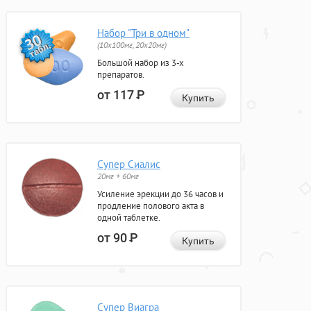
Набор "Три в одном"
(10x100мг, 20x20мг)
Большой набор из 3-х
препаратов.
от 117
Р
Купить
Супер Сиалис
20мг + 60мг
Усиление эрекции до 36 часов и
продление полового акта в
одной таблетке.
от 90
Р
Купить
Супер Виагра