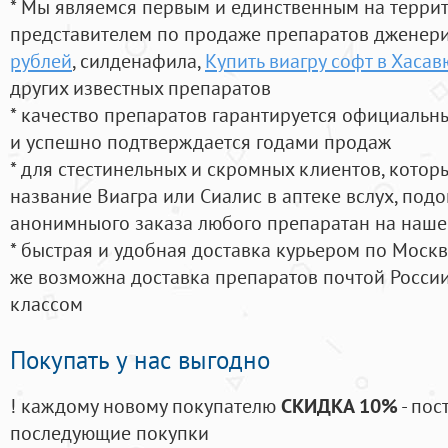
* Мы являемся первым и единственным на терри
представителем по продаже препаратов дженер
рублей
, силденафила
,
Купить виагру софт в Хасав
других известных препаратов
* качество препаратов гарантируется официаль
и успешно подтверждается годами продаж
* для стестинельных и скромных клиентов, кото
название Виагра или Сиалис в аптеке вслух, под
анонимныого заказа любого препаратан на наше
* быстрая и удобная доставка курьером по Москве
же возможна доставка препаратов почтой России
классом
Покупать у нас выгодно
! каждому новому покупателю
СКИДКА 10%
- пос
последующие покупки