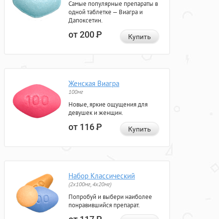
Самые популярные препараты в
одной таблетке — Виагра и
Дапоксетин.
от 200
Р
Купить
Женская Виагра
100мг
Новые, яркие ощущения для
девушек и женщин.
от 116
Р
Купить
Набор Классический
(2x100мг, 4x20мг)
Попробуй и выбери наиболее
понравившийся препарат.