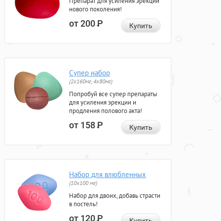
Препарат для усиления эрекции
нового поколения!
от 200
Р
Купить
Супер набор
(2х160мг, 4х80мг)
Попробуй все супер препараты
для усиления эрекции и
продления полового акта!
от 158
Р
Купить
Набор для влюбленных
(10х100 мг)
Набор для двоих, добавь страсти
в постель!
от 120
Р
Купить