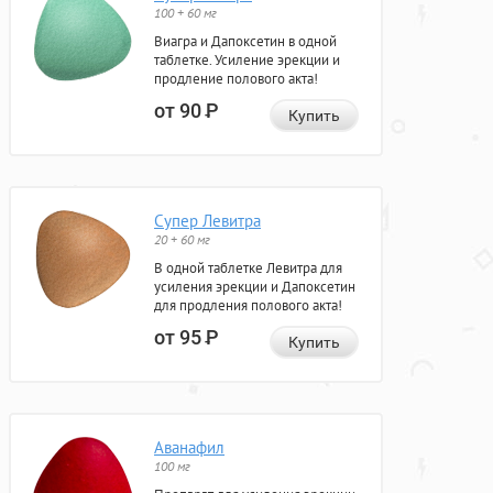
100 + 60 мг
Виагра и Дапоксетин в одной
таблетке. Усиление эрекции и
продление полового акта!
от 90
Р
Купить
Супер Левитра
20 + 60 мг
В одной таблетке Левитра для
усиления эрекции и Дапоксетин
для продления полового акта!
от 95
Р
Купить
Аванафил
100 мг