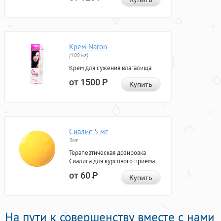
Крем Naron
(100 мг)
Крем для сужения влагалища
от 1500
Р
Купить
Сиалис 5 мг
5мг
Терапевтическая дозировка
Сиалиса для курсового приема
от 60
Р
Купить
На пути к совершенству вместе с нами