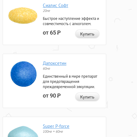
Сиалис Софт
20мг
Быстрое наступление эффекта и
совместимость с алкоголем.
от 65
Р
Купить
Дапоксетин
60мг
Единственный в мире препарат
для предотвращения
преждевременной эякуляции.
от 90
Р
Купить
Super P-force
100мг + 60мг