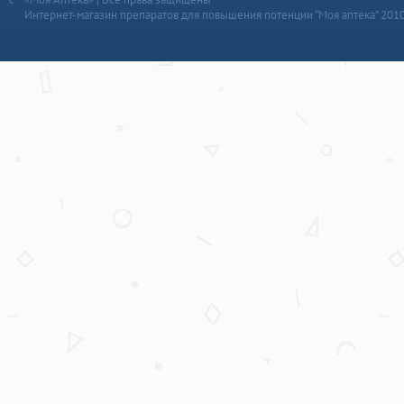
Интернет-магазин препаратов для повышения потенции “Моя аптека” 201