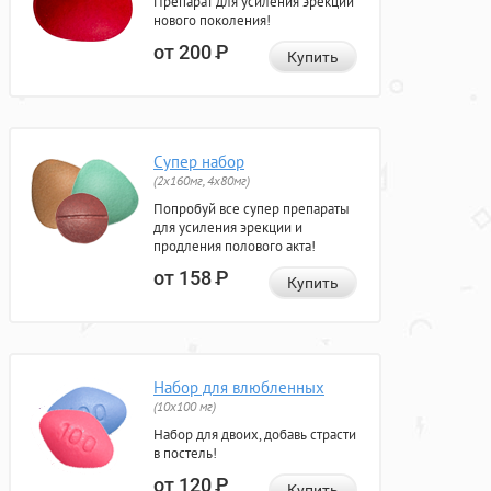
Препарат для усиления эрекции
нового поколения!
от 200
Р
Купить
Супер набор
(2х160мг, 4х80мг)
Попробуй все супер препараты
для усиления эрекции и
продления полового акта!
от 158
Р
Купить
Набор для влюбленных
(10х100 мг)
Набор для двоих, добавь страсти
в постель!
от 120
Р
Купить