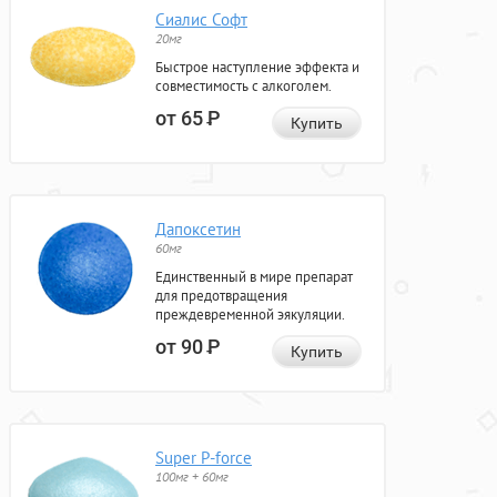
Сиалис Софт
20мг
Быстрое наступление эффекта и
совместимость с алкоголем.
от 65
Р
Купить
Дапоксетин
60мг
Единственный в мире препарат
для предотвращения
преждевременной эякуляции.
от 90
Р
Купить
Super P-force
100мг + 60мг