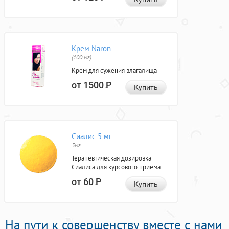
Крем Naron
(100 мг)
Крем для сужения влагалища
от 1500
Р
Купить
Сиалис 5 мг
5мг
Терапевтическая дозировка
Сиалиса для курсового приема
от 60
Р
Купить
На пути к совершенству вместе с нами