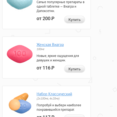
Самые популярные препараты в
одной таблетке — Виагра и
Дапоксетин.
от 200
Р
Купить
Женская Виагра
100мг
Новые, яркие ощущения для
девушек и женщин.
от 116
Р
Купить
Набор Классический
(2x100мг, 4x20мг)
Попробуй и выбери наиболее
понравившийся препарат.