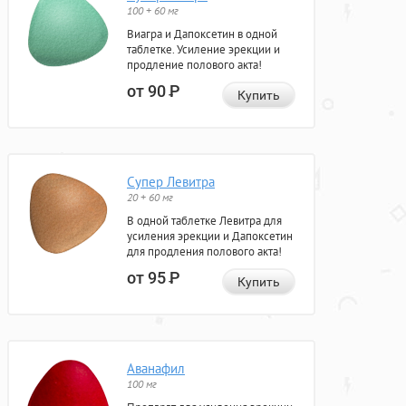
100 + 60 мг
Виагра и Дапоксетин в одной
таблетке. Усиление эрекции и
продление полового акта!
от 90
Р
Купить
Супер Левитра
20 + 60 мг
В одной таблетке Левитра для
усиления эрекции и Дапоксетин
для продления полового акта!
от 95
Р
Купить
Аванафил
100 мг