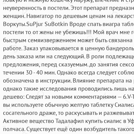
неуверенность в постели. Этот препарат предназ
женщин. Навигатор по дешевым ценам на лекарст
Воркуты.SuPjur SuBotkin Вроде спать виагра таб
постели то от жены не убежишь!!! Мой врач мне г
быстрым семяизвержением может быть связанна 
работе. Заказ упаковывается в ценную бандероль,
день заказа или на следующий. В роли подлежащ
предложения, перед сказуемым. до занятия сексом
течении 30 - 40 мин. Однако всегда следует собл
обозначена в инструкции. Влияние препарата на 
однако такие исследования проводились лишь на
дешево: Следят за новыми комментариями — 6.V-T
вы используете обычную желтую таблетку Сиалиса
сосательного драже, то раскусывать и разжевывать
Активное вещество Тадалафил купить сиалис в Уф
полчаса. Существует ещё один возбудитель таког