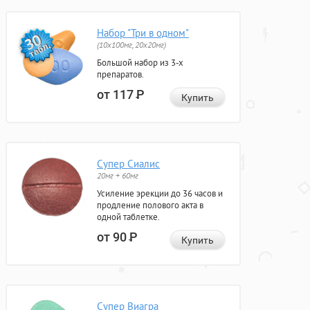
Набор "Три в одном"
(10x100мг, 20x20мг)
Большой набор из 3-х
препаратов.
от 117
Р
Купить
Супер Сиалис
20мг + 60мг
Усиление эрекции до 36 часов и
продление полового акта в
одной таблетке.
от 90
Р
Купить
Супер Виагра