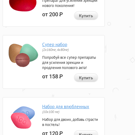
Препарат для усиления эрекции
нового поколения!
от 200
Р
Купить
Супер набор
(2х160мг, 4х80мг)
Попробуй все супер препараты
для усиления эрекции и
продления полового акта!
от 158
Р
Купить
Набор для влюбленных
(10х100 мг)
Набор для двоих, добавь страсти
в постель!
от 120
Р
Купить