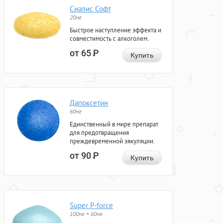
Сиалис Софт
20мг
Быстрое наступление эффекта и
совместимость с алкоголем.
от 65
Р
Купить
Дапоксетин
60мг
Единственный в мире препарат
для предотвращения
преждевременной эякуляции.
от 90
Р
Купить
Super P-force
100мг + 60мг