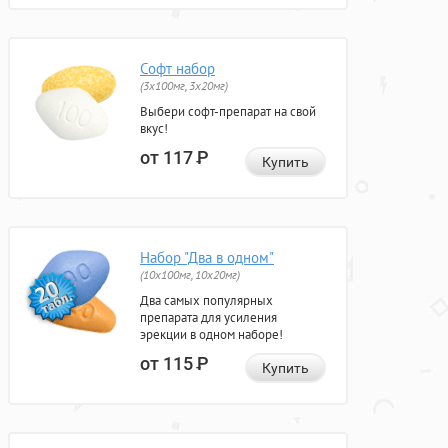
Софт набор
(3x100мг, 3x20мг)
Выбери софт-препарат на свой
вкус!
от 117
Р
Купить
Набор "Два в одном"
(10x100мг, 10x20мг)
Два самых популярных
препарата для усиления
эрекции в одном наборе!
от 115
Р
Купить