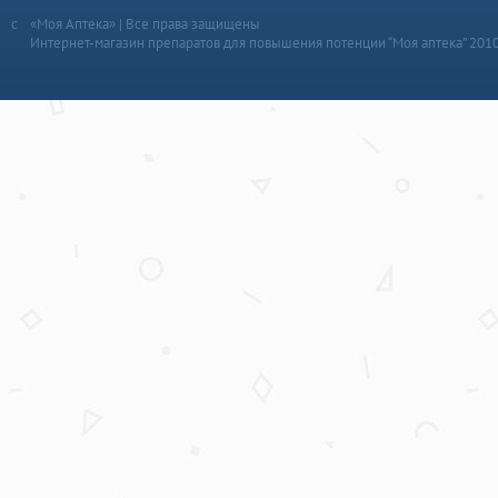
«Моя Аптека» | Все права защищены
Интернет-магазин препаратов для повышения потенции “Моя аптека” 201