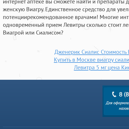
интернет аптеке вы сможете найти и препараты 
женскую Виагру. Единственное средство для уве
потенциирекомендованное врачами! Многие инте
одновременный прием Левитры сколько стоит лев
Виагрой или Сиалисом?
Дженерик Сиалис Стоимость
Купить в Москве виагру сиал
Левитра 5 мг цена Ки