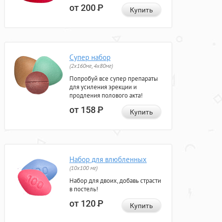
от 200
Р
Купить
Супер набор
(2х160мг, 4х80мг)
Попробуй все супер препараты
для усиления эрекции и
продления полового акта!
от 158
Р
Купить
Набор для влюбленных
(10х100 мг)
Набор для двоих, добавь страсти
в постель!
от 120
Р
Купить