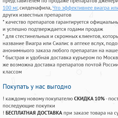
представителем по продаже препаратов дженер
100 мг
, силденафила
,
Что эффективнее виагра ил
других известных препаратов
* качество препаратов гарантируется официаль
и успешно подтверждается годами продаж
* для стестинельных и скромных клиентов, кото
название Виагра или Сиалис в аптеке вслух, под
анонимныого заказа любого препаратан на наше
* быстрая и удобная доставка курьером по Москве
же возможна доставка препаратов почтой России
классом
Покупать у нас выгодно
! каждому новому покупателю
СКИДКА 10%
- пос
последующие покупки
!
БЕСПЛАТНАЯ ДОСТАВКА
при заказе товара на с