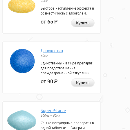
20мг
Быстрое наступление эффекта и
совместимость с алкоголем.
от 65
Р
Купить
Дапоксетин
60мг
Единственный в мире препарат
для предотвращения
преждевременной эякуляции.
от 90
Р
Купить
Super P-force
100мг + 60мг
Самые популярные препараты в
одной таблетке — Виагра и