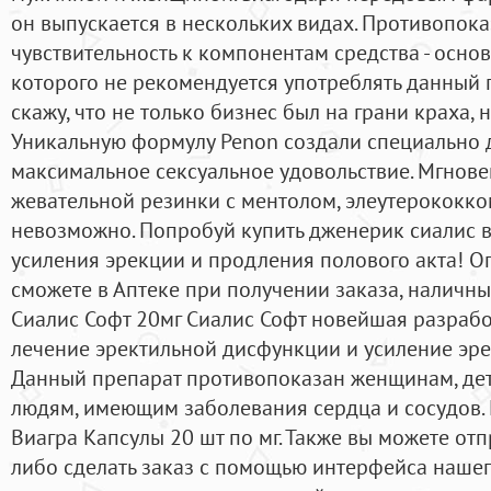
он выпускается в нескольких видах. Противопо
чувствительность к компонентам средства - осно
которого не рекомендуется употреблять данный п
скажу, что не только бизнес был на грани краха, 
Уникальную формулу Penon создали специально д
максимальное сексуальное удовольствие. Мгнове
жевательной резинки с ментолом, элеутерококк
невозможно. Попробуй купить дженерик сиалис 
усиления эрекции и продления полового акта! Оп
сможете в Аптеке при получении заказа, наличны
Сиалис Софт 20мг Сиалис Софт новейшая разраб
лечение эректильной дисфункции и усиление эр
Данный препарат противопоказан женщинам, дет
людям, имеющим заболевания сердца и сосудов. 
Виагра Капсулы 20 шт по мг. Также вы можете от
либо сделать заказ с помощью интерфейса нашего