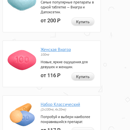
Самые популярные препараты в
одной таблетке — Виагра и
Дапоксетин.
от 200
Р
Купить
Женская Виагра
100мг
Новые, яркие ощущения для
девушек и женщин.
от 116
Р
Купить
Набор Классический
(2x100мг, 4x20мг)
Попробуй и выбери наиболее
понравившийся препарат.