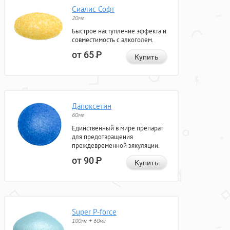
Сиалис Софт
20мг
Быстрое наступление эффекта и
совместимость с алкоголем.
от 65
Р
Купить
Дапоксетин
60мг
Единственный в мире препарат
для предотвращения
преждевременной эякуляции.
от 90
Р
Купить
Super P-force
100мг + 60мг