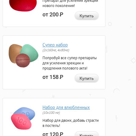
Препарат для усиления эрекции
нового поколения!
от 200
Р
Купить
Супер набор
(2х160мг, 4х80мг)
Попробуй все супер препараты
для усиления эрекции и
продления полового акта!
от 158
Р
Купить
Набор для влюбленных
(10х100 мг)
Набор для двоих, добавь страсти
в постель!
от 120
Р
Купить