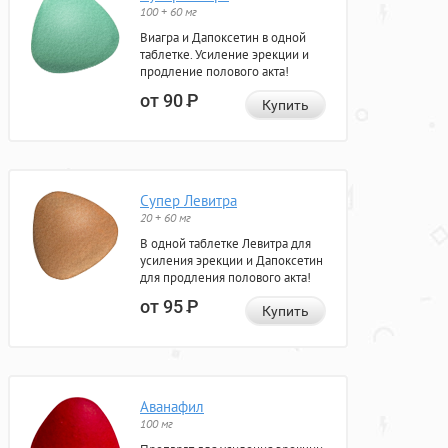
100 + 60 мг
Виагра и Дапоксетин в одной
таблетке. Усиление эрекции и
продление полового акта!
от 90
Р
Купить
Супер Левитра
20 + 60 мг
В одной таблетке Левитра для
усиления эрекции и Дапоксетин
для продления полового акта!
от 95
Р
Купить
Аванафил
100 мг