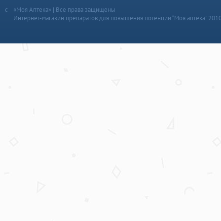
«Моя Аптека» | Все права защищены
Интернет-магазин препаратов для повышения потенции “Моя аптека” 201