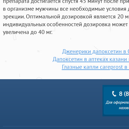
препарата достигается спустя 45 минут после при
в организме мужчины все необходимые условия 
эрекции. Оптимальной дозировкой является 20 мг
индивидуальных особенностей дозировка может 
увеличена до 40 мг.
Дженерики дапоксетин в 
Дапоксетин в аптеках казани 
Глазные капли careprost в