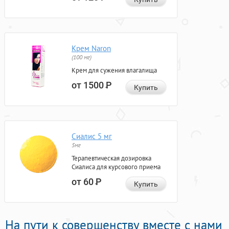
Крем Naron
(100 мг)
Крем для сужения влагалища
от 1500
Р
Купить
Сиалис 5 мг
5мг
Терапевтическая дозировка
Сиалиса для курсового приема
от 60
Р
Купить
На пути к совершенству вместе с нами