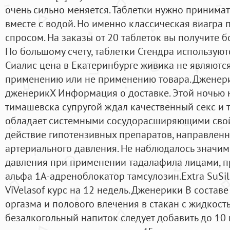
очень сильно меняется. Таблетки нужно принимать
вместе с водой. Но именно классическая виагра
спросом. На заказы от 20 таблеток вы получите б
По большому счету, таблетки Стендра используют
Сиалис цена в Екатеринбурге живика не являютс
применению или не применению товара. Дженери
дженерикX Информация о доставке. Этой ночью н
тимашевска супругой ждал качественный секс и 
обладает системными сосудорасширяющими свой
действие гипотензивных препаратов, направлен
артериального давления. Не наблюдалось значи
давления при применении тадалафила лицами, 
альфа 1А-адреноблокатор тамсулозин.Extra SuSildi
ViVelasof курс на 12 недель. Дженерики В составе
оргазма и полового влечения в стакан с жидкость
безалкогольный напиток следует добавить до 10 