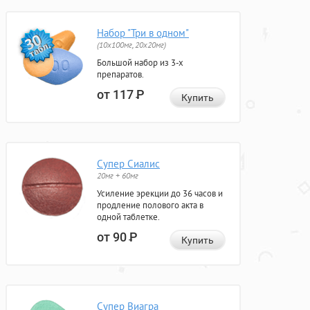
Набор "Три в одном"
(10x100мг, 20x20мг)
Большой набор из 3-х
препаратов.
от 117
Р
Купить
Супер Сиалис
20мг + 60мг
Усиление эрекции до 36 часов и
продление полового акта в
одной таблетке.
от 90
Р
Купить
Супер Виагра