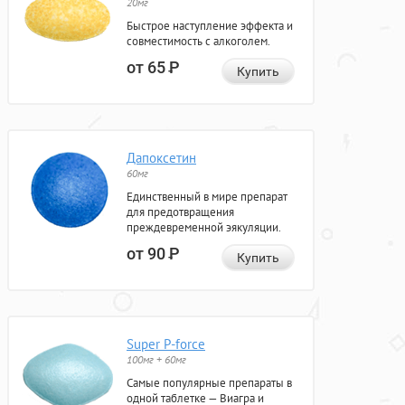
20мг
Быстрое наступление эффекта и
совместимость с алкоголем.
от 65
Р
Купить
Дапоксетин
60мг
Единственный в мире препарат
для предотвращения
преждевременной эякуляции.
от 90
Р
Купить
Super P-force
100мг + 60мг
Самые популярные препараты в
одной таблетке — Виагра и