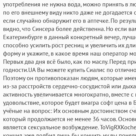
употребления не нужна вода, можно принять в л
по его внешнему виду никто даже не догадается 
если случайно обнаружит его в аптечке. По резул
видно, что Синсера более действенна. Но если в
Екатеринбурге в данный конкретный вечер, лучш
способно усилить рост ресниц и увеличить их дли
форму и укажите, в какое время наш оператор мо
Первых два дня всё было, как по маслу. Перед п
годности.UA Вы можете купить Сиалис по отличной
Поэтому он противопоказан людям, которые име
из-за расстройств сердечно-сосудистой или дых
активность увеличивается многократно, вместе с
удовольствие, которое будет виагра софт цена в 
учёные на вопрос: Их основным достоинством сч
который продолжается не менее 36 часов. Основ
является сексуальное возбуждение. ToVigRXKoche
кончил, уже долбил лишь бы кончить ну вы поняли