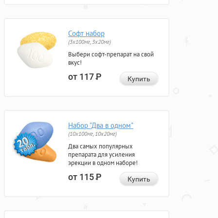
Софт набор
(3x100мг, 3x20мг)
Выбери софт-препарат на свой
вкус!
от 117
Р
Купить
Набор "Два в одном"
(10x100мг, 10x20мг)
Два самых популярных
препарата для усиления
эрекции в одном наборе!
от 115
Р
Купить