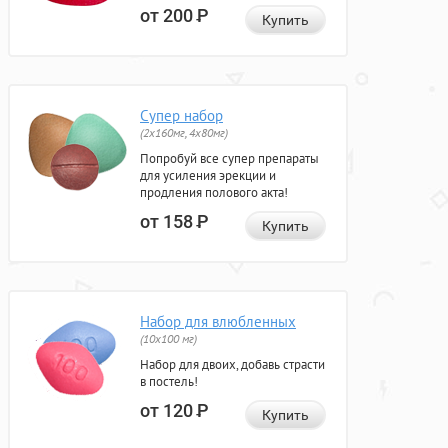
от 200
Р
Купить
Супер набор
(2х160мг, 4х80мг)
Попробуй все супер препараты
для усиления эрекции и
продления полового акта!
от 158
Р
Купить
Набор для влюбленных
(10х100 мг)
Набор для двоих, добавь страсти
в постель!
от 120
Р
Купить