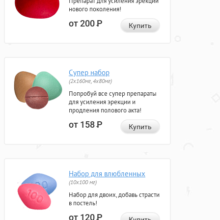
Препарат для усиления эрекции
нового поколения!
от 200
Р
Купить
Супер набор
(2х160мг, 4х80мг)
Попробуй все супер препараты
для усиления эрекции и
продления полового акта!
от 158
Р
Купить
Набор для влюбленных
(10х100 мг)
Набор для двоих, добавь страсти
в постель!
от 120
Р
Купить