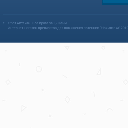
«Моя Аптека» | Все права защищены
Интернет-магазин препаратов для повышения потенции “Моя аптека” 201