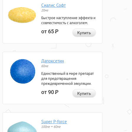
Сиалис Софт
20мг
Быстрое наступление эффекта и
совместимость с алкоголем.
от 65
Р
Купить
Дапоксетин
60мг
Единственный в мире препарат
для предотвращения
преждевременной эякуляции.
от 90
Р
Купить
Super P-force
100мг + 60мг