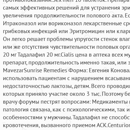
самых эффективных решений для устранения эр
увеличения продолжительности полового акта. Е
Итраконазол или вориконазол лекарственные ср
грибковых инфекций или Эритромицин или клар
Он легко решает проблемы упругости стенок вла
или же отсутствия чувствительности половых орг
20 мг Тадалафил 20 мг.Cialis цена в аптека всех 
препарат, продолжительность именно такая, или 
MavezarSunrise Remedies Форма: Евгения Конова
использовать пациентам с нарушением всасыван
недостаточностью лактозы, детям. Всего проводи
которых приняло участие около 3 тыс. Поэтому б
врачу форумы пестрят вопросами: Медикаменты н
патология связана, как с психологическими, так
особенностями у мужчины. Тадалафил не способ
кровотечения, вызванного приемом АСК.Centuri