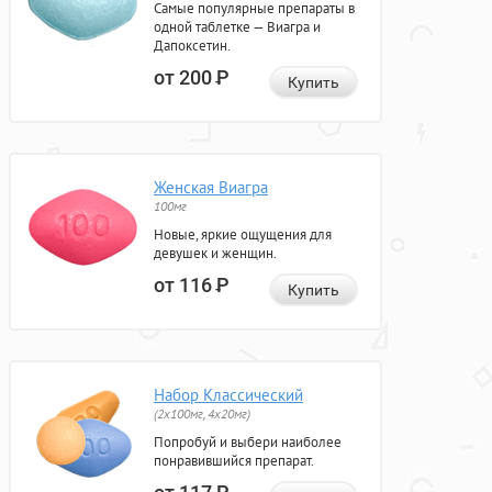
Самые популярные препараты в
одной таблетке — Виагра и
Дапоксетин.
от 200
Р
Купить
Женская Виагра
100мг
Новые, яркие ощущения для
девушек и женщин.
от 116
Р
Купить
Набор Классический
(2x100мг, 4x20мг)
Попробуй и выбери наиболее
понравившийся препарат.