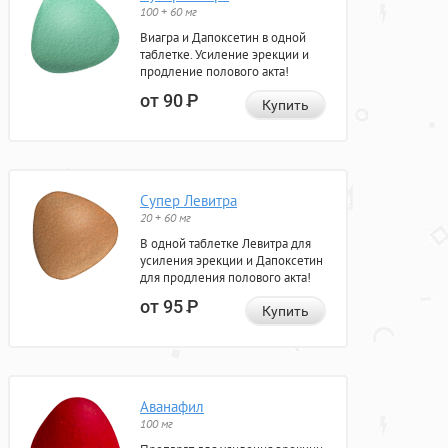
100 + 60 мг
Виагра и Дапоксетин в одной
таблетке. Усиление эрекции и
продление полового акта!
от 90
Р
Купить
Супер Левитра
20 + 60 мг
В одной таблетке Левитра для
усиления эрекции и Дапоксетин
для продления полового акта!
от 95
Р
Купить
Аванафил
100 мг