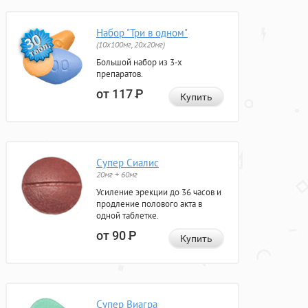
Набор "Три в одном"
(10x100мг, 20x20мг)
Большой набор из 3-х
препаратов.
от 117
Р
Купить
Супер Сиалис
20мг + 60мг
Усиление эрекции до 36 часов и
продление полового акта в
одной таблетке.
от 90
Р
Купить
Супер Виагра