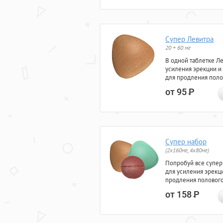
Супер Левитра
20 + 60 мг
В одной таблетке Л
усиления эрекции и
для продления поло
от 95
Р
Супер набор
(2х160мг, 4х80мг)
Попробуй все супер
для усиления эрекц
продления полового
от 158
Р