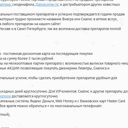
 аптеке
, силденафила
,
Дапоксетин hc
и дистрибьютором других известных
циальным поставщиком препаратов и успешно подтверждается годами продаж
 которым трудно произнести название Виагра или Сиалис в аптеке вслух,
 любого препаратан на нашем сайте!
Москве и в Санкт-Петербурге, так же возможна доставка препаратов почтой
%
- постоянная дисконтная карта на последующие покупки
а на сумму более 5 тысяч рублей
 на мелкооптовые партии препарата с возможностью выписки товарного чек
личные АКЦИИ позволяющие покупать дженерики Левитры, Сиалиса и
мальные усилия, чтобы сделать приобретение препаратов удобным для
ыходных дней круглосуточно. Для VIP клиентов: Сиалис и другие препараты дл
ерополе
доставляются круглосуточно
атежные системы Яндекс Деньги, Web Money и с банковских карт Master Card
юбое время можно обратиться
»
по многоканальным телефонам:
тный),