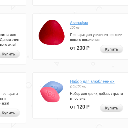
Аванафил
100 мг
евитра для
Препарат для усиления эрекции
 Дапоксетин
нового поколения!
вого акта!
от 200
Р
Купить
Купить
Набор для влюбленных
(10х100 мг)
 препараты
Набор для двоих, добавь страсти
ии и
в постель!
 акта!
от 120
Р
Купить
Купить