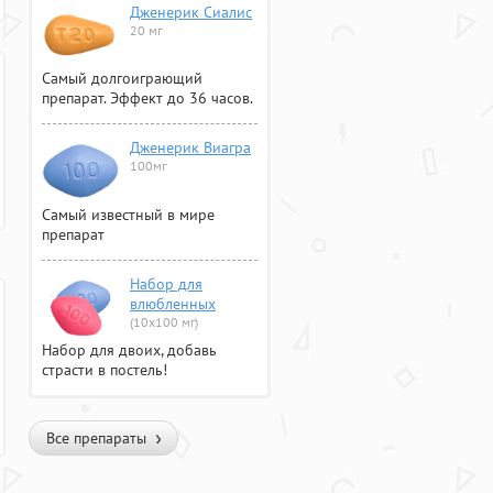
Дженерик Сиалис
20 мг
Самый долгоиграющий
препарат. Эффект до 36 часов.
Дженерик Виагра
100мг
Самый известный в мире
препарат
Набор для
влюбленных
(10х100 мг)
Набор для двоих, добавь
страсти в постель!
Все препараты