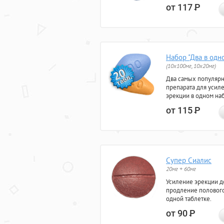
от 117
Р
Набор "Два в одн
(10x100мг, 10x20мг)
Два самых популяр
препарата для усил
эрекции в одном на
от 115
Р
Супер Сиалис
20мг + 60мг
Усиление эрекции до
продление полового
одной таблетке.
от 90
Р