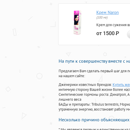
Крем Naron
(100 мг)
Крем для сужения в
от 1500
Р
На пути к совершенству вместе с 
Предлагаем Вам сделать первый шаг для п
на нашем сайте:
Дженерики известных брендов:
Купить же
интимную сторону Вашей жизни более на
Синтетические гормоны роста
: Динатроп, 
лишнего веса
БАДы и препараты:
Tribulus terrestris, М
утраченную энергию, восстановят работу мн
Несколько причино объясняющих 
* Мы являемся первым и единственным на 