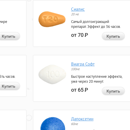
Сиалис
20 мг
мире
Самый долгоиграющий
препарат. Эффект до 36 часов.
от 70
Р
Купить
Купить
Виагра Софт
100мг
ть часов.
Быстрое наступление эффекта,
уже через 20 минут.
Купить
от 65
Р
Купить
Дапоксетин
60мг