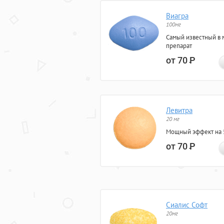
Виагра
100мг
Самый известный в 
препарат
от 70
Р
Левитра
20 мг
Мощный эффект на 5
от 70
Р
Сиалис Софт
20мг