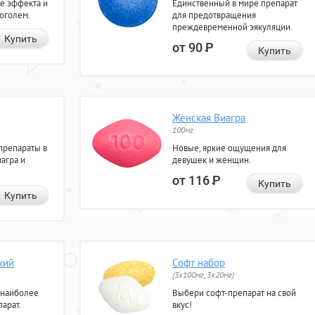
е эффекта и
Единственный в мире препарат
коголем.
для предотвращения
преждевременной эякуляции.
Купить
от 90
Р
Купить
Женская Виагра
100мг
препараты в
Новые, яркие ощущения для
агра и
девушек и женщин.
от 116
Р
Купить
Купить
кий
Софт набор
(3x100мг, 3x20мг)
 наиболее
Выбери софт-препарат на свой
арат.
вкус!