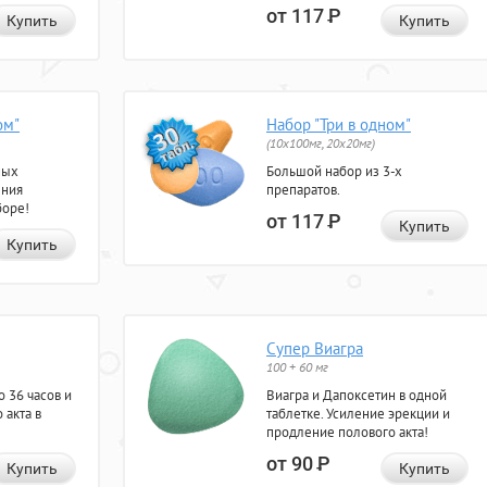
от 117
Р
Купить
Купить
ом"
Набор "Три в одном"
(10x100мг, 20x20мг)
ных
Большой набор из 3-х
ения
препаратов.
боре!
от 117
Р
Купить
Купить
Супер Виагра
100 + 60 мг
 36 часов и
Виагра и Дапоксетин в одной
 акта в
таблетке. Усиление эрекции и
продление полового акта!
от 90
Р
Купить
Купить