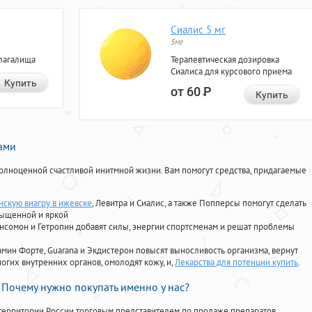
Сиалис 5 мг
5мг
лагалища
Терапевтическая дозировка
Сиалиса для курсового приема
Купить
от 60
Р
Купить
нами
олноценной счастливой инитмной жизни. Вам помогут средства, придагаемые
нскую виагру в ижевске
, Левитра и Сиалис, а также Попперсы помогут сделать
сыщенной и яркой
Ансомон и Гетропин добавят силы, энергии спортсменам и решат проблемы
ориамин Форте, Guarana и Экдистерон повысят выносливость организма, вернут
огих внутренних органов, омолодят кожу, и,
Лекарства для потенции купить
.
Почему нужно покупать именно у нас?
территории России торговым представителем по продаже препаратов