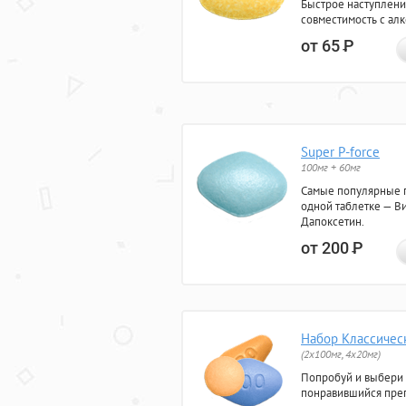
Быстрое наступлени
совместимость с ал
от 65
Р
Super P-force
100мг + 60мг
Самые популярные 
одной таблетке — Ви
Дапоксетин.
от 200
Р
Набор Классичес
(2x100мг, 4x20мг)
Попробуй и выбери
понравившийся преп