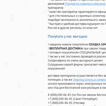
дженериков
Продается ливитра в обычной
препаратов
* качество препаратов гарантируется офи
* для стестинельных и скромных клиентов,
подойдет возможность анонимныого заказа
* быстрая и удобная доставка курьером по 
России в другие регионы 1м классом
Покупать у нас выгодно
! каждому новому покупателю
СКИДКА 10
!
БЕСПЛАТНАЯ ДОСТАВКА
при заказе товар
! оптовым покупателям СПЕЦИАЛЬНЫЕ цены
! так же у нас постоянно проводятся раз
Силденафила по очень выгодным ценам!
Cотрудники нашей фирмы прилагают макси
покупателей
доставка препаратов осуществляется без в
потенции, а так же
Левитра купить в симф
оплата принимаются через электронные пл
или Visa для бесплатной консультации в л
8
(800
)200-86-85
(
по России звонок беспла
+7
(800
)200-86-85
(
Санкт-Петербург)
+7
(800
)200-86-85
(
Москва)