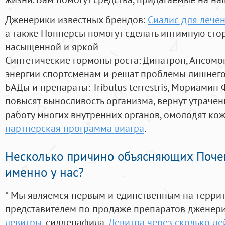
Дженерики известных брендов:
Сиалис для лече
а также Попперсы помогут сделать интимную сто
насыщенной и яркой
Синтетические гормоны роста
: Динатроп, Ансомо
энергии спортсменам и решат проблемы лишнего
БАДы и препараты:
Tribulus terrestris, Мориамин
повысят выносливость организма, вернут утрачен
работу многих внутренних органов, омолодят кожу
партнерская программа виагра
.
Несколько причино объясняющих Поче
именно у нас?
* Мы являемся первым и единственным на терри
представителем по продаже препаратов дженер
левитры
, силденафила
,
Левитра через сколько де