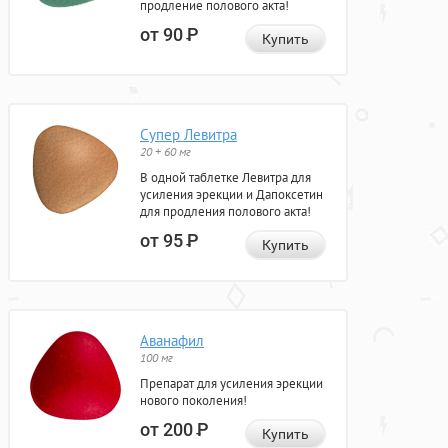
продление полового акта!
от 90
Р
Купить
Супер Левитра
20 + 60 мг
В одной таблетке Левитра для
усиления эрекции и Дапоксетин
для продления полового акта!
от 95
Р
Купить
Аванафил
100 мг
Препарат для усиления эрекции
нового поколения!
от 200
Р
Купить