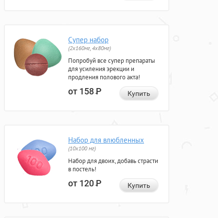
Супер набор
(2х160мг, 4х80мг)
Попробуй все супер препараты
для усиления эрекции и
продления полового акта!
от 158
Р
Купить
Набор для влюбленных
(10х100 мг)
Набор для двоих, добавь страсти
в постель!
от 120
Р
Купить