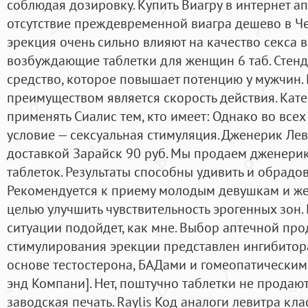
соблюдая дозировку. Купить Виагру в интернет а
отсутствие преждевременной виагра дешево в Ч
эрекция очень сильно влияют на качество секса в
возбуждающие таблетки для женщин 6 таб. Стендр
средство, которое повышает потенцию у мужчин.
преимуществом является скорость действия. Кат
применять Сиалис тем, кто имеет: Однако во все
условие — сексуальная стимуляция. Дженерик Лев
доставкой Зарайск 90 руб. Мы продаем дженерик
таблеток. Результаты способны удивить и обрадов
Рекомендуется к приему молодым девушкам и жен
целью улучшить чувствительность эрогенных зон.
ситуации подойдет, как мне. Выбор аптечной пр
стимулирования эрекции представлен ингибитор
основе тестостерона, БАДами и гомеопатическими
энд Компани]. Нет, поштучно таблетки не продают
заводская печать. Raylis Код аналоги левитра к