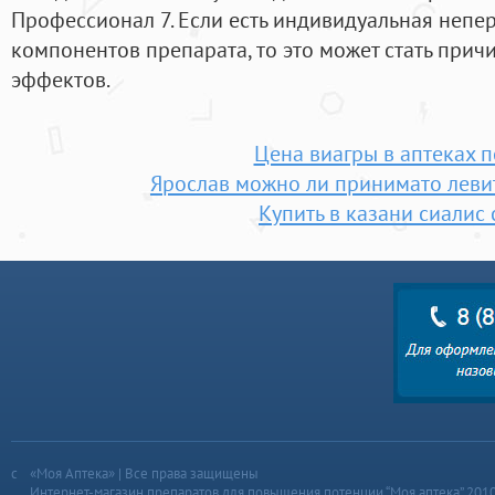
Профессионал 7. Если есть индивидуальная непе
компонентов препарата, то это может стать при
эффектов.
Цена виагры в аптеках 
Ярослав можно ли принимато левит
Купить в казани сиалис
«Моя Аптека» | Все права защищены
Интернет-магазин препаратов для повышения потенции “Моя аптека” 201