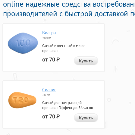
online надежные средства востребова
производителей с быстрой доставкой п
Виагра
100мг
Самый известный в мире
препарат
от 70
Р
Купить
Сиалис
20 мг
Самый долгоиграющий
препарат. Эффект до 36 часов.
от 70
Р
Купить