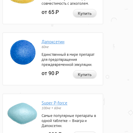
совместимость с алкоголем.
от 65
Р
Купить
Дапоксетин
60мг
Единственный в мире препарат
для предотвращения
преждевременной эякуляции.
от 90
Р
Купить
Super P-force
100мг + 60мг
Самые популярные препараты в
одной таблетке — Виагра и
Дапоксетин.