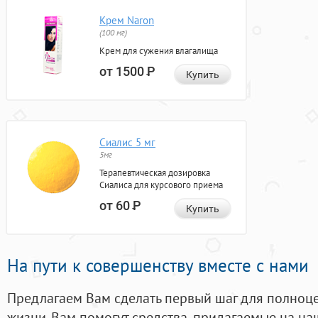
Крем Naron
(100 мг)
Крем для сужения влагалища
от 1500
Р
Купить
Сиалис 5 мг
5мг
Терапевтическая дозировка
Сиалиса для курсового приема
от 60
Р
Купить
На пути к совершенству вместе с нами
Предлагаем Вам сделать первый шаг для полноц
жизни. Вам помогут средства, придагаемые на на