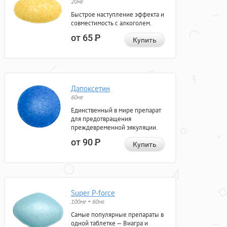
20мг
Быстрое наступление эффекта и
совместимость с алкоголем.
от 65
Р
Купить
Дапоксетин
60мг
Единственный в мире препарат
для предотвращения
преждевременной эякуляции.
от 90
Р
Купить
Super P-force
100мг + 60мг
Самые популярные препараты в
одной таблетке — Виагра и