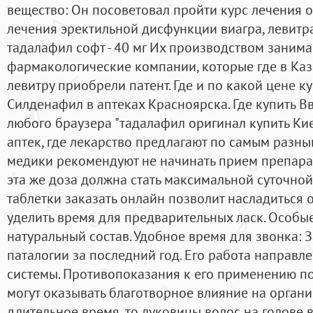
вещество: Он посоветовал пройти курс лечения 
лечения эректильной дисфункции виагра, левитра
тадалафил софт - 40 мг Их производством заним
фармакологические компании, которые где в Каз
левитру приобрели патент. Где и по какой цене 
Силденафил в аптеках Красноярска. Где купить В
любого браузера "тадалафил оригинал купить Кие
аптек, где лекарство предлагают по самым разн
медики рекомендуют не начинать прием препарат
эта же доза должна стать максимальной суточной
таблетки заказать онлайн позволит насладиться
уделить время для предварительных ласк. Особые
натуральный состав. Удобное время для звонка: 
паталогии за последний год. Его работа направл
системы. Противопоказания к его применению пол
могут оказывать благотворное влияние на органи
длительное время, то луковицы волос на голове 