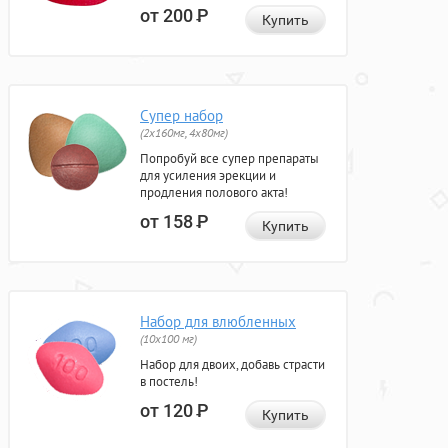
от 200
Р
Купить
Супер набор
(2х160мг, 4х80мг)
Попробуй все супер препараты
для усиления эрекции и
продления полового акта!
от 158
Р
Купить
Набор для влюбленных
(10х100 мг)
Набор для двоих, добавь страсти
в постель!
от 120
Р
Купить