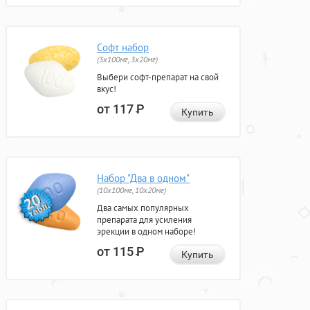
Софт набор
(3x100мг, 3x20мг)
Выбери софт-препарат на свой
вкус!
от 117
Р
Купить
Набор "Два в одном"
(10x100мг, 10x20мг)
Два самых популярных
препарата для усиления
эрекции в одном наборе!
от 115
Р
Купить