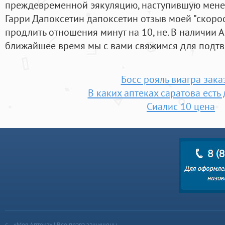
преждевременной эякуляцию, наступившую менее
Гарри Дапоксетин дапоксетин отзыв моей "скоро
продлить отношения минут на 10, не. В наличии 
ближайшее время мы с вами свяжимся для подтв
Босс рояль виагра зака
В каких аптеках саратова есть
Сиалис 10 цена
«Моя Аптека» | Все права защищены