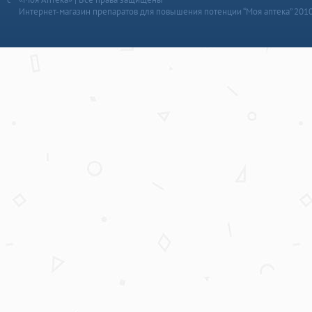
Интернет-магазин препаратов для повышения потенции “Моя аптека” 201