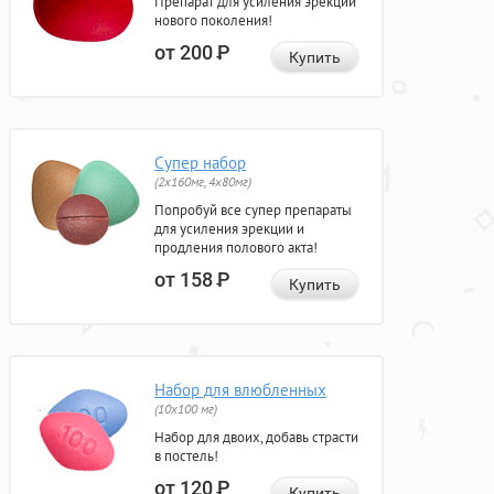
Препарат для усиления эрекции
нового поколения!
от 200
Р
Купить
Супер набор
(2х160мг, 4х80мг)
Попробуй все супер препараты
для усиления эрекции и
продления полового акта!
от 158
Р
Купить
Набор для влюбленных
(10х100 мг)
Набор для двоих, добавь страсти
в постель!
от 120
Р
Купить