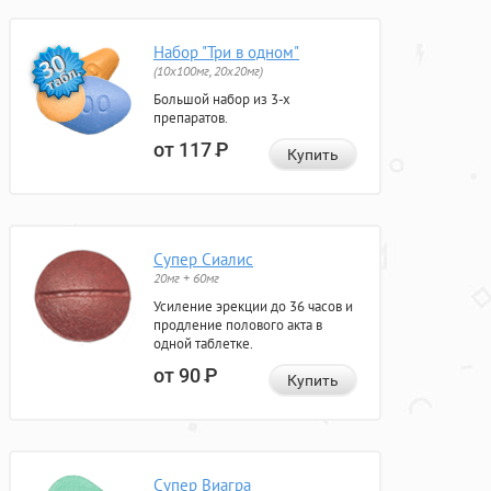
Набор "Три в одном"
(10x100мг, 20x20мг)
Большой набор из 3-х
препаратов.
от 117
Р
Купить
Супер Сиалис
20мг + 60мг
Усиление эрекции до 36 часов и
продление полового акта в
одной таблетке.
от 90
Р
Купить
Супер Виагра