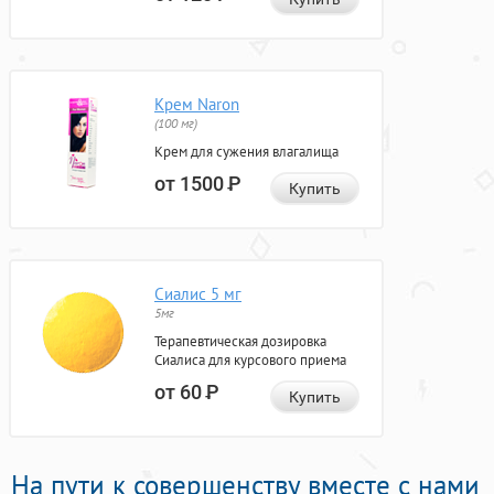
Крем Naron
(100 мг)
Крем для сужения влагалища
от 1500
Р
Купить
Сиалис 5 мг
5мг
Терапевтическая дозировка
Сиалиса для курсового приема
от 60
Р
Купить
На пути к совершенству вместе с нами