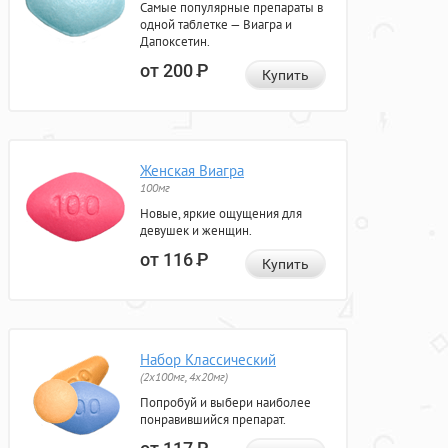
Самые популярные препараты в
одной таблетке — Виагра и
Дапоксетин.
от 200
Р
Купить
Женская Виагра
100мг
Новые, яркие ощущения для
девушек и женщин.
от 116
Р
Купить
Набор Классический
(2x100мг, 4x20мг)
Попробуй и выбери наиболее
понравившийся препарат.