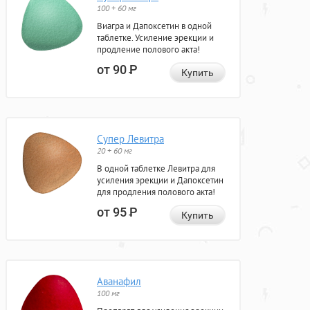
100 + 60 мг
Виагра и Дапоксетин в одной
таблетке. Усиление эрекции и
продление полового акта!
от 90
Р
Купить
Супер Левитра
20 + 60 мг
В одной таблетке Левитра для
усиления эрекции и Дапоксетин
для продления полового акта!
от 95
Р
Купить
Аванафил
100 мг