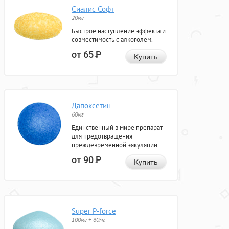
Сиалис Софт
20мг
Быстрое наступление эффекта и
совместимость с алкоголем.
от 65
Р
Купить
Дапоксетин
60мг
Единственный в мире препарат
для предотвращения
преждевременной эякуляции.
от 90
Р
Купить
Super P-force
100мг + 60мг