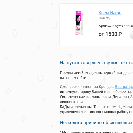
Крем Naron
(100 мг)
Крем для сужения в
от 1500
Р
На пути к совершенству вместе с 
Предлагаем Вам сделать первый шаг для п
на нашем сайте:
Дженерики известных брендов:
Виагра пр
интимную сторону Вашей жизни более на
Синтетические гормоны роста
: Динатроп, 
лишнего веса
БАДы и препараты:
Tribulus terrestris, М
утраченную энергию, восстановят работу мн
Несколько причино объясняющих 
* Мы являемся первым и единственным на 