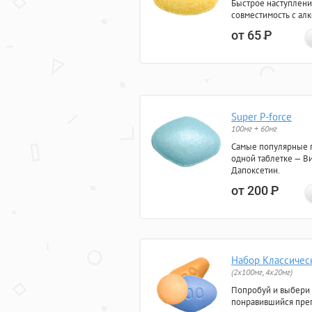
Быстрое наступлени
совместимость с ал
от 65
Р
Super P-force
100мг + 60мг
Самые популярные 
одной таблетке — Ви
Дапоксетин.
от 200
Р
Набор Классичес
(2x100мг, 4x20мг)
Попробуй и выбери
понравившийся преп