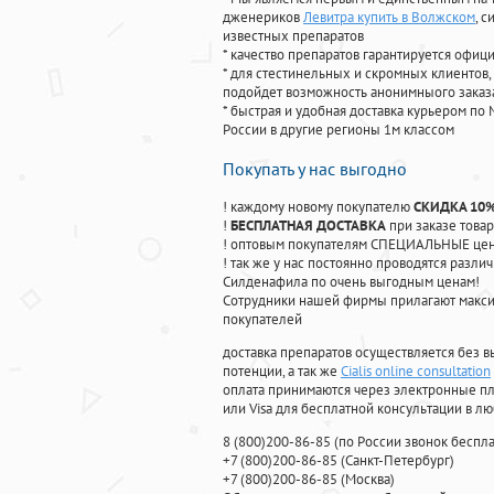
дженериков
Левитра купить в Волжском
, 
известных препаратов
* качество препаратов гарантируется офи
* для стестинельных и скромных клиентов,
подойдет возможность анонимныого заказа
* быстрая и удобная доставка курьером по 
России в другие регионы 1м классом
Покупать у нас выгодно
! каждому новому покупателю
СКИДКА 10
!
БЕСПЛАТНАЯ ДОСТАВКА
при заказе товар
! оптовым покупателям СПЕЦИАЛЬНЫЕ цены
! так же у нас постоянно проводятся раз
Силденафила по очень выгодным ценам!
Cотрудники нашей фирмы прилагают макси
покупателей
доставка препаратов осуществляется без в
потенции, а так же
Cialis online consultation
оплата принимаются через электронные пл
или Visa для бесплатной консультации в л
8
(800
)200-86-85
(
по России звонок беспла
+7
(800
)200-86-85
(
Санкт-Петербург)
+7
(800
)200-86-85
(
Москва)