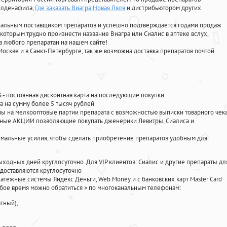
силденафила
,
Где заказать Виагра Новая Ляля
и дистрибьютором других
циальным поставщиком препаратов и успешно подтверждается годами продаж
 которым трудно произнести название Виагра или Сиалис в аптеке вслух,
 любого препаратан на нашем сайте!
Москве и в Санкт-Петербурге, так же возможна доставка препаратов почтой
%
- постоянная дисконтная карта на последующие покупки
а на сумму более 5 тысяч рублей
 на мелкооптовые партии препарата с возможностью выписки товарного чек
личные АКЦИИ позволяющие покупать дженерики Левитры, Сиалиса и
мальные усилия, чтобы сделать приобретение препаратов удобным для
ыходных дней круглосуточно. Для VIP клиентов: Сиалис и другие препараты дл
доставляются круглосуточно
атежные системы Яндекс Деньги, Web Money и с банковских карт Master Card
юбое время можно обратиться
»
по многоканальным телефонам:
тный),