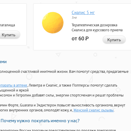
Сиалис 5 мг
5мг
лагалища
Терапевтическая дозировка
Сиалиса для курсового приема
Купить
от 60
Р
Купить
нами
олноценной счастливой инитмной жизни. Вам помогут средства, придагаемые
епараты в аптеке
, Левитра и Сиалис, а также Попперсы помогут сделать
сыщенной и яркой
Ансомон и Гетропин добавят силы, энергии спортсменам и решат проблемы
ориамин Форте, Guarana и Экдистерон повысят выносливость организма, вернут
огих внутренних органов, омолодят кожу, и,
Женский сиалис оьзывы
.
Почему нужно покупать именно у нас?
территории России торговым представителем по продаже препаратов