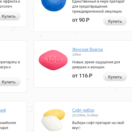
е эффекта и
Единственный в мире препарат
коголем.
для предотвращения
преждевременной эякуляции.
Купить
от 90
Р
Купить
Женская Виагра
100мг
препараты в
Новые, яркие ощущения для
агра и
девушек и женщин.
от 116
Р
Купить
Купить
кий
Софт набор
(3x100мг, 3x20мг)
 наиболее
Выбери софт-препарат на свой
арат.
вкус!