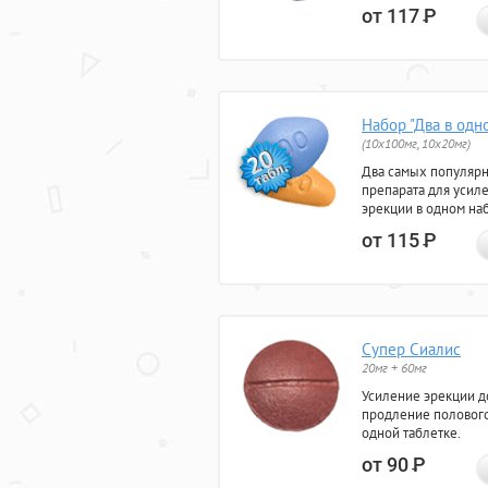
от 117
Р
Набор "Два в одн
(10x100мг, 10x20мг)
Два самых популяр
препарата для усил
эрекции в одном на
от 115
Р
Супер Сиалис
20мг + 60мг
Усиление эрекции до
продление полового
одной таблетке.
от 90
Р