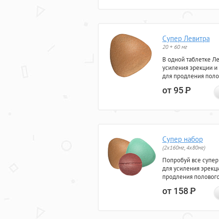
Супер Левитра
20 + 60 мг
В одной таблетке Л
усиления эрекции и
для продления поло
от 95
Р
Супер набор
(2х160мг, 4х80мг)
Попробуй все супер
для усиления эрекц
продления полового
от 158
Р