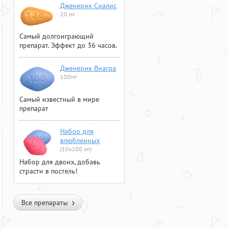
Дженерик Сиалис
20 мг
Самый долгоиграющий
препарат. Эффект до 36 часов.
Дженерик Виагра
100мг
Самый известный в мире
препарат
Набор для
влюбленных
(10х100 мг)
Набор для двоих, добавь
страсти в постель!
Все препараты