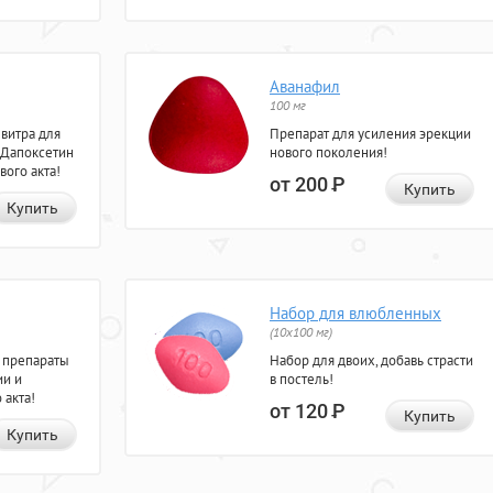
Аванафил
100 мг
евитра для
Препарат для усиления эрекции
 Дапоксетин
нового поколения!
вого акта!
от 200
Р
Купить
Купить
Набор для влюбленных
(10х100 мг)
 препараты
Набор для двоих, добавь страсти
ии и
в постель!
 акта!
от 120
Р
Купить
Купить