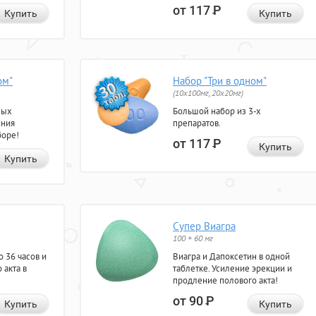
от 117
Р
Купить
Купить
ом"
Набор "Три в одном"
(10x100мг, 20x20мг)
ных
Большой набор из 3-х
ения
препаратов.
боре!
от 117
Р
Купить
Купить
Супер Виагра
100 + 60 мг
 36 часов и
Виагра и Дапоксетин в одной
 акта в
таблетке. Усиление эрекции и
продление полового акта!
от 90
Р
Купить
Купить