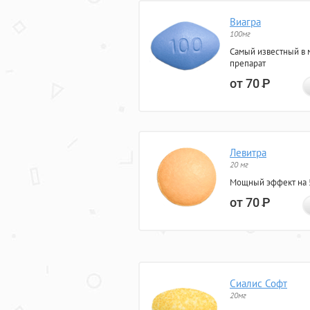
Виагра
100мг
Самый известный в 
препарат
от 70
Р
Левитра
20 мг
Мощный эффект на 5
от 70
Р
Сиалис Софт
20мг