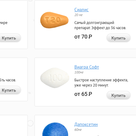
Сиалис
20 мг
мире
Самый долгоиграющий
препарат. Эффект до 36 часов.
от 70
Р
Купить
Купить
Виагра Софт
100мг
ть часов.
Быстрое наступление эффекта,
уже через 20 минут.
Купить
от 65
Р
Купить
Дапоксетин
60мг