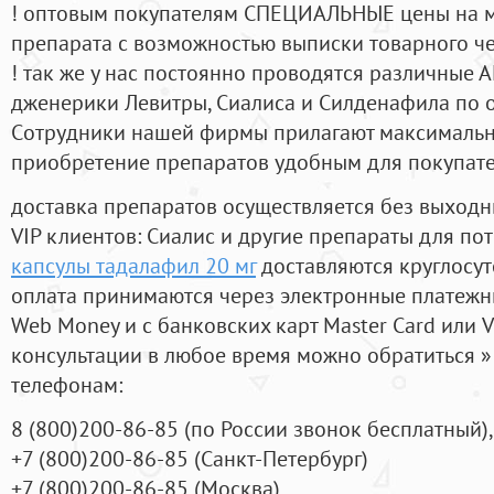
! оптовым покупателям СПЕЦИАЛЬНЫЕ цены на 
препарата с возможностью выписки товарного ч
! так же у нас постоянно проводятся различные
дженерики Левитры, Сиалиса и Силденафила по 
Cотрудники нашей фирмы прилагают максимальны
приобретение препаратов удобным для покупат
доставка препаратов осуществляется без выходн
VIP клиентов: Сиалис и другие препараты для пот
капсулы тадалафил 20 мг
доставляются круглосу
оплата принимаются через электронные платежн
Web Money и с банковских карт Master Card или V
консультации в любое время можно обратиться
телефонам:
8
(800
)200-86-85
(
по России звонок бесплатный),
+7
(800
)200-86-85
(
Санкт-Петербург)
+7
(800
)200-86-85
(
Москва)