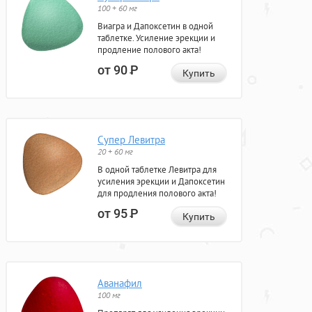
100 + 60 мг
Виагра и Дапоксетин в одной
таблетке. Усиление эрекции и
продление полового акта!
от 90
Р
Купить
Супер Левитра
20 + 60 мг
В одной таблетке Левитра для
усиления эрекции и Дапоксетин
для продления полового акта!
от 95
Р
Купить
Аванафил
100 мг