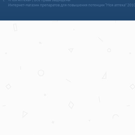
Интернет-магазин препаратов для повышения потенции “Моя аптека” 201