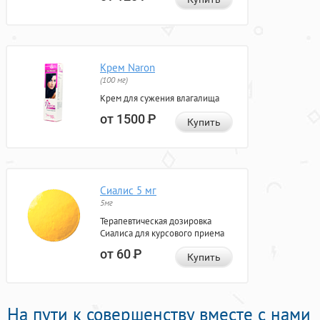
Крем Naron
(100 мг)
Крем для сужения влагалища
от 1500
Р
Купить
Сиалис 5 мг
5мг
Терапевтическая дозировка
Сиалиса для курсового приема
от 60
Р
Купить
На пути к совершенству вместе с нами