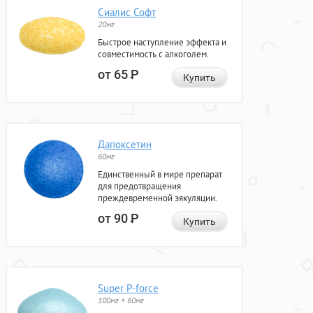
Сиалис Софт
20мг
Быстрое наступление эффекта и
совместимость с алкоголем.
от 65
Р
Купить
Дапоксетин
60мг
Единственный в мире препарат
для предотвращения
преждевременной эякуляции.
от 90
Р
Купить
Super P-force
100мг + 60мг