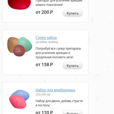
Препарат для усиления эрекции
нового поколения!
от 200
Р
Купить
Супер набор
(2х160мг, 4х80мг)
Попробуй все супер препараты
для усиления эрекции и
продления полового акта!
от 158
Р
Купить
Набор для влюбленных
(10х100 мг)
Набор для двоих, добавь страсти
в постель!
от 120
Р
Купить