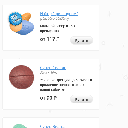
Набор "Три в одном"
(10x100мг, 20x20мг)
Большой набор из 3-х
препаратов.
от 117
Р
Купить
Супер Сиалис
20мг + 60мг
Усиление эрекции до 36 часов и
продление полового акта в
одной таблетке.
от 90
Р
Купить
Супер Виагра