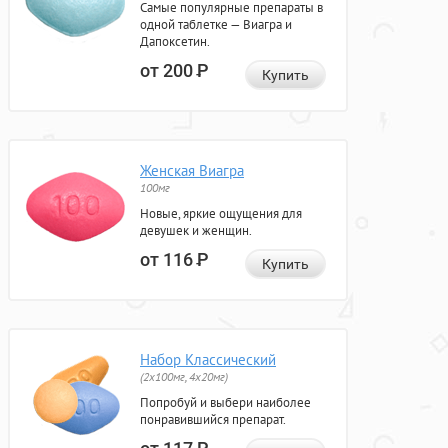
Самые популярные препараты в
одной таблетке — Виагра и
Дапоксетин.
от 200
Р
Купить
Женская Виагра
100мг
Новые, яркие ощущения для
девушек и женщин.
от 116
Р
Купить
Набор Классический
(2x100мг, 4x20мг)
Попробуй и выбери наиболее
понравившийся препарат.