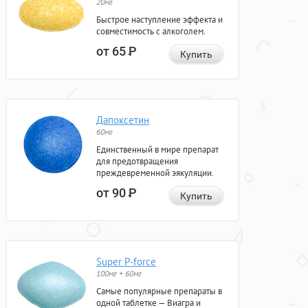
20мг
Быстрое наступление эффекта и
совместимость с алкоголем.
от 65
Р
Купить
Дапоксетин
60мг
Единственный в мире препарат
для предотвращения
преждевременной эякуляции.
от 90
Р
Купить
Super P-force
100мг + 60мг
Самые популярные препараты в
одной таблетке — Виагра и