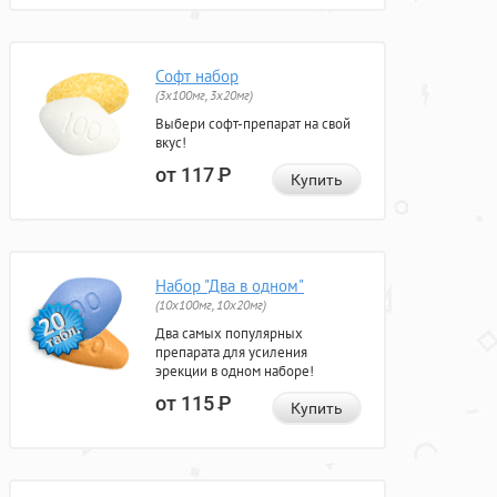
Софт набор
(3x100мг, 3x20мг)
Выбери софт-препарат на свой
вкус!
от 117
Р
Купить
Набор "Два в одном"
(10x100мг, 10x20мг)
Два самых популярных
препарата для усиления
эрекции в одном наборе!
от 115
Р
Купить