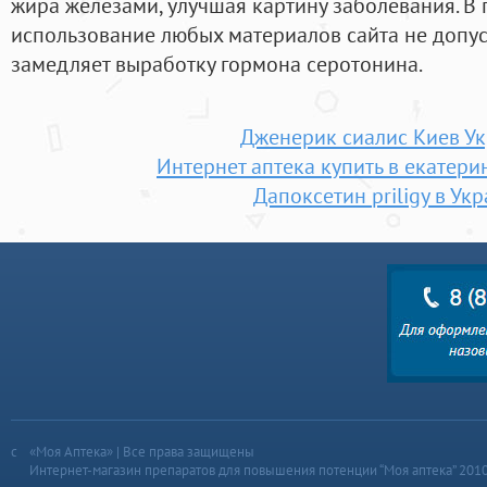
жира железами, улучшая картину заболевания. В
использование любых материалов сайта не допус
замедляет выработку гормона серотонина.
Дженерик сиалис Киев У
Интернет аптека купить в екатери
Дапоксетин priligy в Ук
«Моя Аптека» | Все права защищены
Интернет-магазин препаратов для повышения потенции “Моя аптека” 201