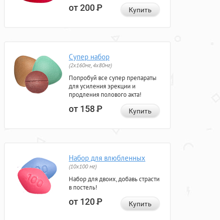
от 200
Р
Купить
Супер набор
(2х160мг, 4х80мг)
Попробуй все супер препараты
для усиления эрекции и
продления полового акта!
от 158
Р
Купить
Набор для влюбленных
(10х100 мг)
Набор для двоих, добавь страсти
в постель!
от 120
Р
Купить