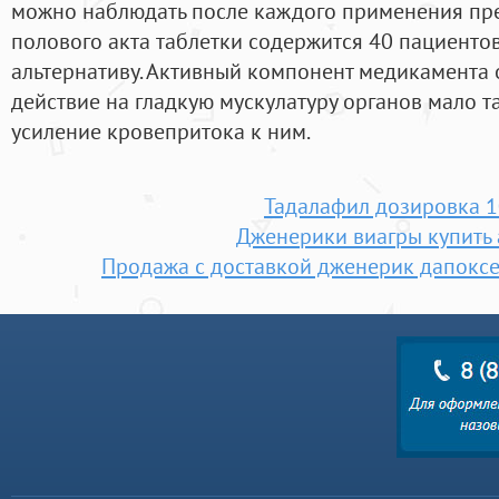
можно наблюдать после каждого применения пре
полового акта таблетки содержится 40 пациенто
альтернативу. Активный компонент медикамента
действие на гладкую мускулатуру органов мало т
усиление кровепритока к ним.
Тадалафил дозировка 1
Дженерики виагры купить
Продажа с доставкой дженерик дапоксе