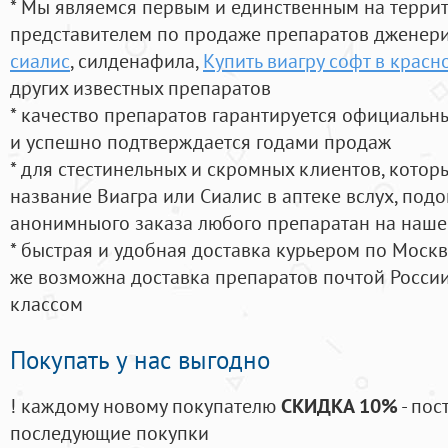
* Мы являемся первым и единственным на терри
представителем по продаже препаратов дженер
сиалис
, силденафила
,
Купить виагру софт в красн
других известных препаратов
* качество препаратов гарантируется официаль
и успешно подтверждается годами продаж
* для стестинельных и скромных клиентов, кото
название Виагра или Сиалис в аптеке вслух, под
анонимныого заказа любого препаратан на наше
* быстрая и удобная доставка курьером по Москве
же возможна доставка препаратов почтой России
классом
Покупать у нас выгодно
! каждому новому покупателю
СКИДКА 10%
- пос
последующие покупки