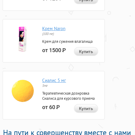
Крем Naron
(100 мг)
Крем для сужения влагалища
от 1500
Р
Купить
Сиалис 5 мг
5мг
Терапевтическая дозировка
Сиалиса для курсового приема
от 60
Р
Купить
На пути к совершенству вместе с нами