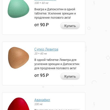
100 + 60 мг
Виагра и Дапоксетин в одной
таблетке. Усиление эрекции и
продление полового акта!
от 90
Р
Купить
Супер Левитра
20 + 60 мг
В одной таблетке Левитра для
усиления эрекции и Дапоксетин
для продления полового акта!
от 95
Р
Купить
Аванафил
100 мг