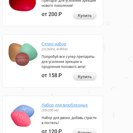
Препарат для усиления эрекции
нового поколения!
от 200
Р
Купить
Супер набор
(2х160мг, 4х80мг)
Попробуй все супер препараты
для усиления эрекции и
продления полового акта!
от 158
Р
Купить
Набор для влюбленных
(10х100 мг)
Набор для двоих, добавь страсти
в постель!
от 120
Р
Купить