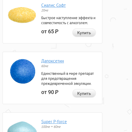
Сиалис Софт
20мг
Быстрое наступление эффекта и
совместимость с алкоголем.
от 65
Р
Купить
Дапоксетин
60мг
Единственный в мире препарат
для предотвращения
преждевременной эякуляции.
от 90
Р
Купить
Super P-force
100мг + 60мг