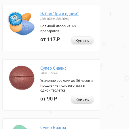
Набор "Три в одном"
(10x100мг, 20x20мг)
Большой набор из 3-х
препаратов.
от 117
Р
Купить
Супер Сиалис
20мг + 60мг
Усиление эрекции до 36 часов и
продление полового акта в
одной таблетке.
от 90
Р
Купить
Супер Виагра