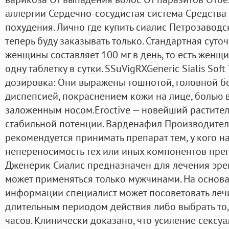
аллергии Сердечно-сосудистая система Средства
похудения. Лично где купить сиалис Петрозаводск
теперь буду заказывать только. Стандартная сут
женщины составляет 100 мг в день, то есть женщ
одну таблетку в сутки. SSuVigRXGeneric Sialis Sof
дозировка: Они выражены тошнотой, головной бол
диспепсией, покраснением кожи на лице, болью в
заложенным носом.Eroctive — новейший растите
стабильной потенции. Варденафил Производител
рекомендуется принимать препарат тем, у кого 
непереносимость тех или иных компонентов преп
Дженерик Сиалис предназначен для лечения эре
может применяться только мужчинами. На основ
информации специалист может посоветовать лечи
длительным периодом действия либо выбрать то,
часов. Клинически доказано, что усиление сексу