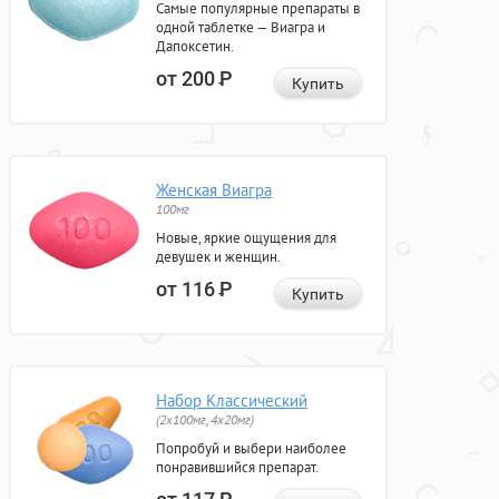
Самые популярные препараты в
одной таблетке — Виагра и
Дапоксетин.
от 200
Р
Купить
Женская Виагра
100мг
Новые, яркие ощущения для
девушек и женщин.
от 116
Р
Купить
Набор Классический
(2x100мг, 4x20мг)
Попробуй и выбери наиболее
понравившийся препарат.