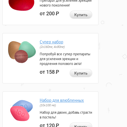
Препарат для усиления эрекции
нового поколения!
от 200
Р
Купить
Супер набор
(2х160мг, 4х80мг)
Попробуй все супер препараты
для усиления эрекции и
продления полового акта!
от 158
Р
Купить
Набор для влюбленных
(10х100 мг)
Набор для двоих, добавь страсти
в постель!
от 120
Р
Купить