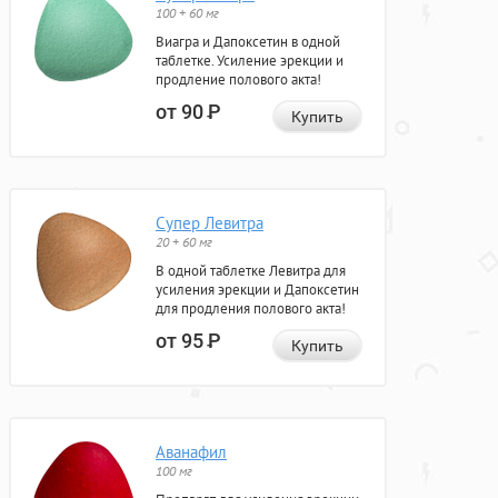
100 + 60 мг
Виагра и Дапоксетин в одной
таблетке. Усиление эрекции и
продление полового акта!
от 90
Р
Купить
Супер Левитра
20 + 60 мг
В одной таблетке Левитра для
усиления эрекции и Дапоксетин
для продления полового акта!
от 95
Р
Купить
Аванафил
100 мг