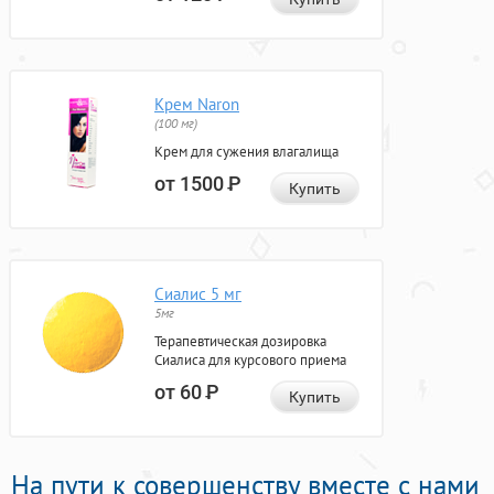
Крем Naron
(100 мг)
Крем для сужения влагалища
от 1500
Р
Купить
Сиалис 5 мг
5мг
Терапевтическая дозировка
Сиалиса для курсового приема
от 60
Р
Купить
На пути к совершенству вместе с нами