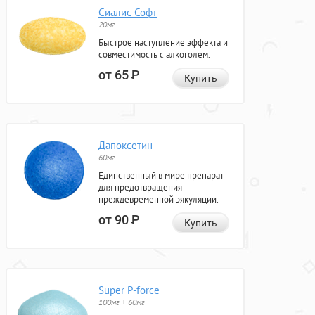
Сиалис Софт
20мг
Быстрое наступление эффекта и
совместимость с алкоголем.
от 65
Р
Купить
Дапоксетин
60мг
Единственный в мире препарат
для предотвращения
преждевременной эякуляции.
от 90
Р
Купить
Super P-force
100мг + 60мг