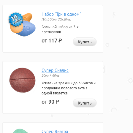
Набор "Три в одном"
(10x100мг, 20x20мг)
Большой набор из 3-х
препаратов.
от 117
Р
Купить
Супер Сиалис
20мг + 60мг
Усиление эрекции до 36 часов и
продление полового акта в
одной таблетке.
от 90
Р
Купить
Супер Виагра