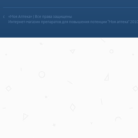
«Моя Аптека» | Все права защищены
Интернет-магазин препаратов для повышения потенции “Моя аптека” 201