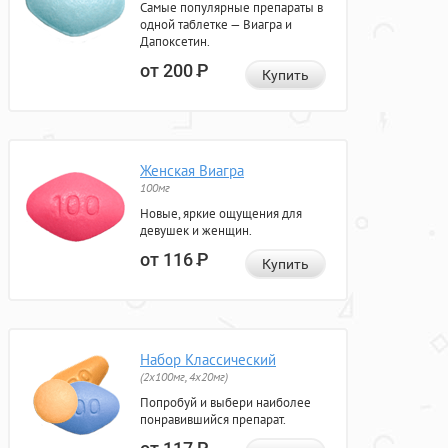
Самые популярные препараты в
одной таблетке — Виагра и
Дапоксетин.
от 200
Р
Купить
Женская Виагра
100мг
Новые, яркие ощущения для
девушек и женщин.
от 116
Р
Купить
Набор Классический
(2x100мг, 4x20мг)
Попробуй и выбери наиболее
понравившийся препарат.