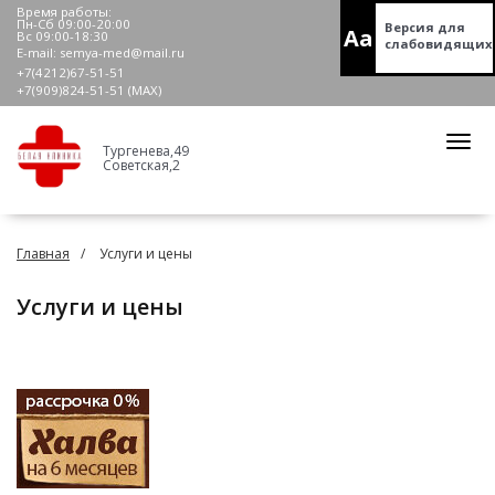
Время работы:
Пн-Сб 09:00-20:00
Версия для
Aa
Вс 09:00-18:30
слабовидящих
E-mail:
semya-med@mail.ru
+7(4212)67-51-51
+7(909)824-51-51 (МАХ)
Тургенева,49
Советская,2
Главная
Услуги и цены
Услуги и цены