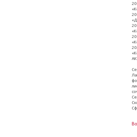
20
«К
20
«Д
20
«К
20
«К
20
«К
АК
Се
Ла
фо
ли
со
Се
Ск
Сф
Во