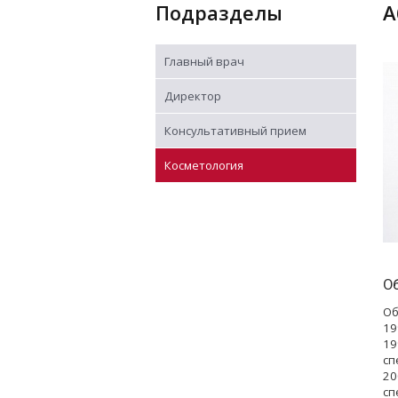
Подразделы
Главный врач
Директор
Консультативный прием
Косметология
О
Об
19
19
сп
20
сп