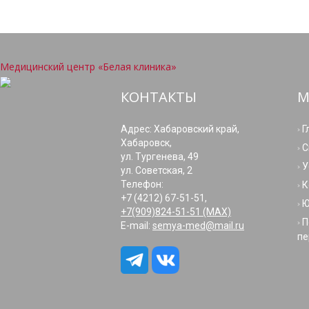
Медицинский центр «Белая клиника»
КОНТАКТЫ
М
Адрес: Хабаровский край,
Г
Хабаровск,
С
ул. Тургенева, 49
У
ул. Советская, 2
Телефон:
К
+7 (4212) 67-51-51,
Ю
+7(909)824-51-51 (МАХ)
П
E-mail:
semya-med@mail.ru
пе