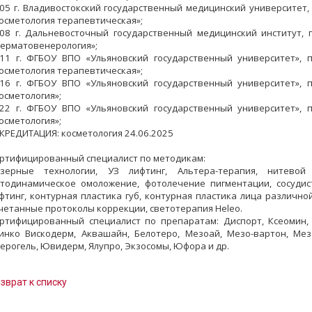
05 г. Владивостокский государственный медицинский университет
осметология терапевтическая»;
08 г. Дальневосточный государственный медицинский институт,
ерматовенерология»;
11 г. ФГБОУ ВПО «Ульяновский государственный университет»,
осметология терапевтическая»;
16 г. ФГБОУ ВПО «Ульяновский государственный университет»,
осметология»;
22 г. ФГБОУ ВПО «Ульяновский государственный университет»,
осметология»;
КРЕДИТАЦИЯ: косметология 24.06.2025
ртифицированный специалист по методикам:
зерные технологии, УЗ лифтинг, Альтера-терапия, нитевой 
тодинамическое омоложение, фотолечение пигментации, сосудис
фтинг, контурная пластика губ, контурная пластика лица различно
четанные протоколы коррекции, светотерапия Heleo.
ртифицированный специалист по препаратам: Диспорт, Ксеомин, М
инко Вискодерм, Аквашайн, Белотеро, Мезоай, Мезо-вартон, Мезо
ерогель, Ювидерм, Ялупро, Экзосомы, Юфора и др.
зврат к списку