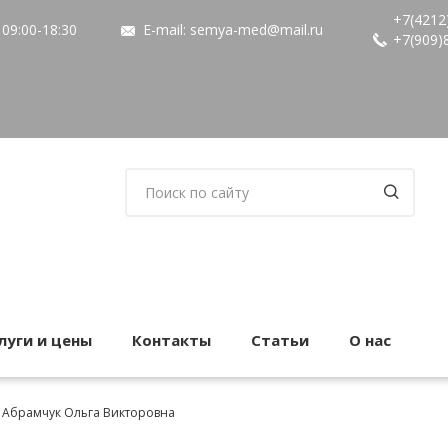
+7(4212
09:00-18:30
E-mail:
semya-med@mail.ru
+7(909)
луги и цены
Контакты
Статьи
О нас
Абрамчук Ольга Викторовна