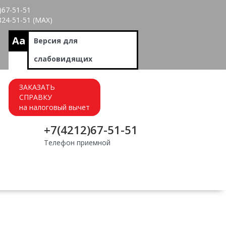
)67-51-51
824-51-51 (МАХ)
Aa
Версия для
слабовидящих
ЗАКАЗАТЬ
СПРАВКУ
на налоговый вычет
+7(4212)67-51-51
Телефон приемной