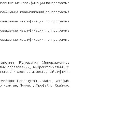
, повышение квалификации по программе
 повышение квалификации по программе
 повышение квалификации по программе
 повышение квалификации по программе
 повышение квалификации по программе
лифтинг, IPL-терапия (Инновационное
тых образований), микроигольчатый РФ
й степени сложности, векторный лифтинг,
иотокс, Новоакутан, Эллаген, Эстефил,
 ксантин, Плинест, Профайло, Скаймас,