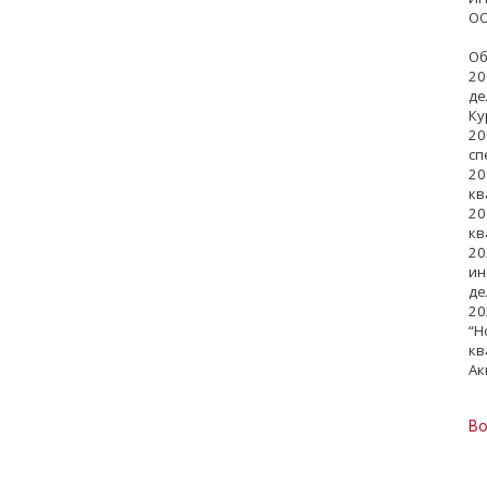
ОО
Об
20
де
Ку
20
сп
20
кв
20
кв
20
ин
де
20
“Н
кв
Ак
Во