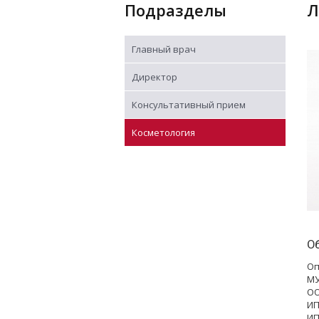
Подразделы
Главный врач
Директор
Консультативный прием
Косметология
О
Оп
МУ
ОО
ИП
ИП