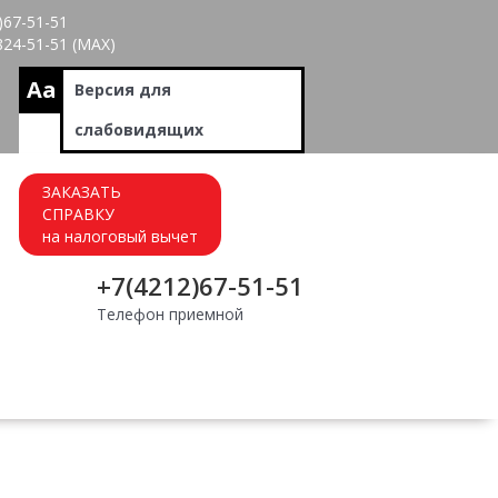
)67-51-51
824-51-51 (МАХ)
Aa
Версия для
слабовидящих
ЗАКАЗАТЬ
СПРАВКУ
на налоговый вычет
+7(4212)67-51-51
Телефон приемной