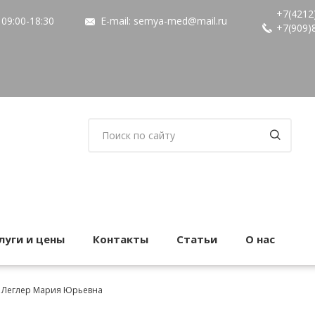
+7(4212
09:00-18:30
E-mail:
semya-med@mail.ru
+7(909)
луги и цены
Контакты
Статьи
О нас
Леглер Мария Юрьевна