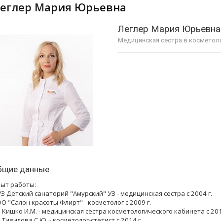
Леглер Мария Юрьевна
Леглер Мария Юрьевна
Медицинская сестра в косметоло
бщие данные
ыт работы:
З Детский санаторий "Амурский" УЗ - медицинская сестра с 2004 г.
О "Салон красоты Флирт" - косметолог с 2009 г.
 Кишко И.М. - медицинская сестра косметологического кабинета с 201
 Тивилова С.Ю. - косметолог-стетист с 2014 г.