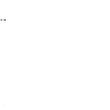
гии.
0 г.