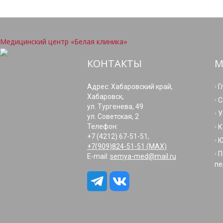
Медицинский центр «Белая клиника»
КОНТАКТЫ
М
Адрес: Хабаровский край,
Г
Хабаровск,
С
ул. Тургенева, 49
У
ул. Советская, 2
Телефон:
К
+7 (4212) 67-51-51,
Ю
+7(909)824-51-51 (МАХ)
П
E-mail:
semya-med@mail.ru
пе