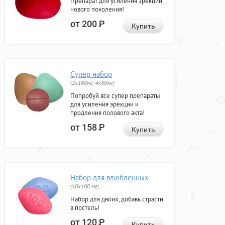
Препарат для усиления эрекции
нового поколения!
от 200
Р
Купить
Супер набор
(2х160мг, 4х80мг)
Попробуй все супер препараты
для усиления эрекции и
продления полового акта!
от 158
Р
Купить
Набор для влюбленных
(10х100 мг)
Набор для двоих, добавь страсти
в постель!
от 120
Р
Купить