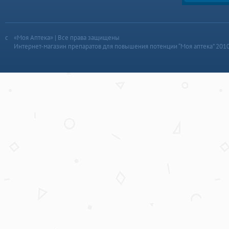
«Моя Аптека» | Все права защищены
Интернет-магазин препаратов для повышения потенции “Моя аптека” 201