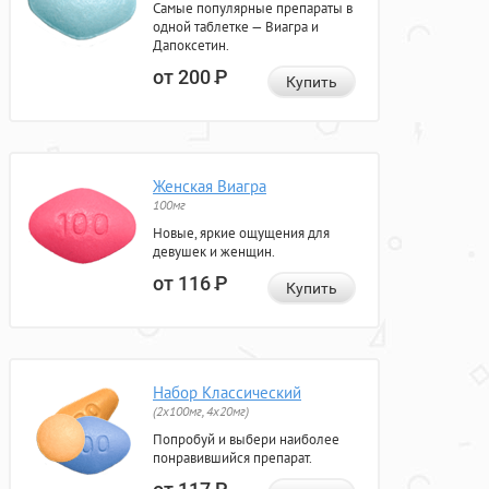
Самые популярные препараты в
одной таблетке — Виагра и
Дапоксетин.
от 200
Р
Купить
Женская Виагра
100мг
Новые, яркие ощущения для
девушек и женщин.
от 116
Р
Купить
Набор Классический
(2x100мг, 4x20мг)
Попробуй и выбери наиболее
понравившийся препарат.