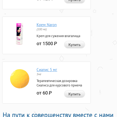
Крем Naron
(100 мг)
Крем для сужения влагалища
от 1500
Р
Купить
Сиалис 5 мг
5мг
Терапевтическая дозировка
Сиалиса для курсового приема
от 60
Р
Купить
На пути к совершенству вместе с нами