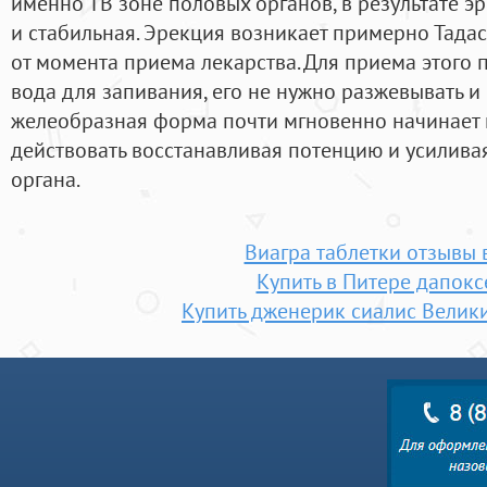
именно ТВ зоне половых органов, в результате э
и стабильная. Эрекция возникает примерно Тадас
от момента приема лекарства. Для приема этого 
вода для запивания, его не нужно разжевывать и 
желеобразная форма почти мгновенно начинает п
действовать восстанавливая потенцию и усилив
органа.
Виагра таблетки отзывы 
Купить в Питере дапокс
Купить дженерик сиалис Велик