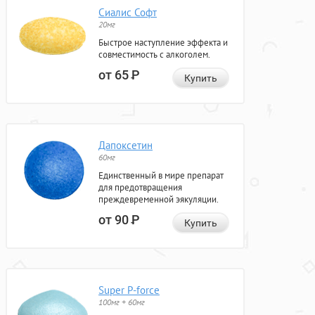
Сиалис Софт
20мг
Быстрое наступление эффекта и
совместимость с алкоголем.
от 65
Р
Купить
Дапоксетин
60мг
Единственный в мире препарат
для предотвращения
преждевременной эякуляции.
от 90
Р
Купить
Super P-force
100мг + 60мг