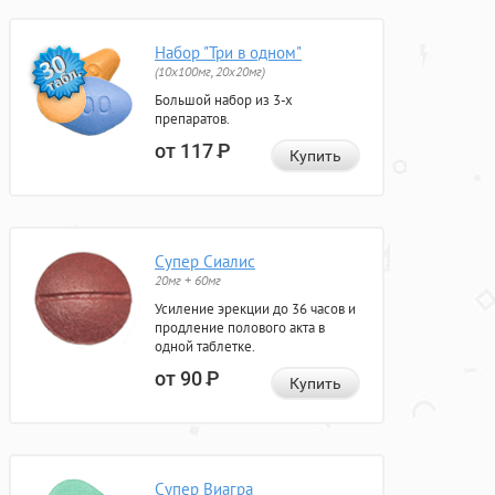
Набор "Три в одном"
(10x100мг, 20x20мг)
Большой набор из 3-х
препаратов.
от 117
Р
Купить
Супер Сиалис
20мг + 60мг
Усиление эрекции до 36 часов и
продление полового акта в
одной таблетке.
от 90
Р
Купить
Супер Виагра