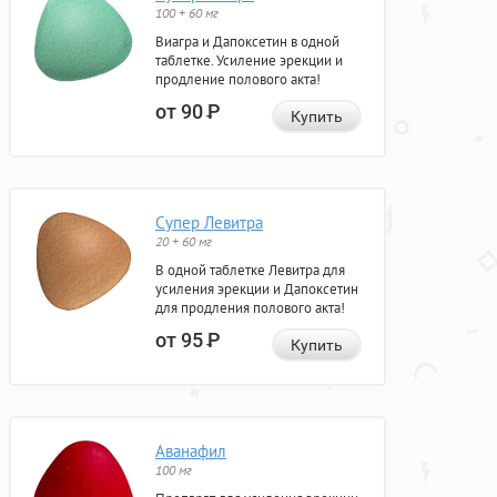
100 + 60 мг
Виагра и Дапоксетин в одной
таблетке. Усиление эрекции и
продление полового акта!
от 90
Р
Купить
Супер Левитра
20 + 60 мг
В одной таблетке Левитра для
усиления эрекции и Дапоксетин
для продления полового акта!
от 95
Р
Купить
Аванафил
100 мг