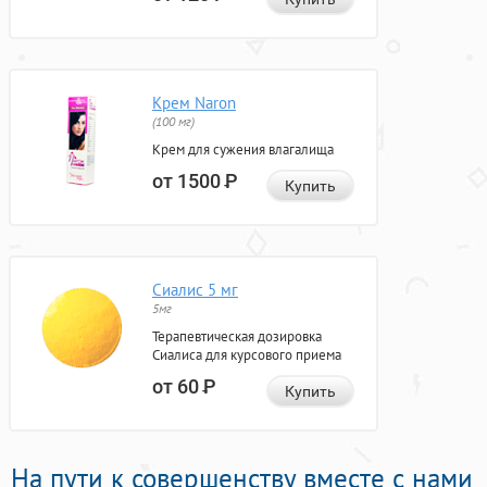
Крем Naron
(100 мг)
Крем для сужения влагалища
от 1500
Р
Купить
Сиалис 5 мг
5мг
Терапевтическая дозировка
Сиалиса для курсового приема
от 60
Р
Купить
На пути к совершенству вместе с нами