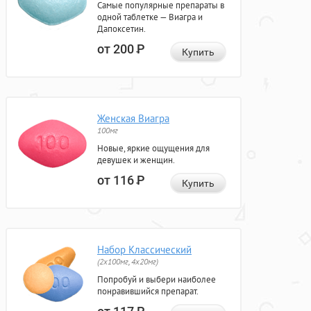
Самые популярные препараты в
одной таблетке — Виагра и
Дапоксетин.
от 200
Р
Купить
Женская Виагра
100мг
Новые, яркие ощущения для
девушек и женщин.
от 116
Р
Купить
Набор Классический
(2x100мг, 4x20мг)
Попробуй и выбери наиболее
понравившийся препарат.