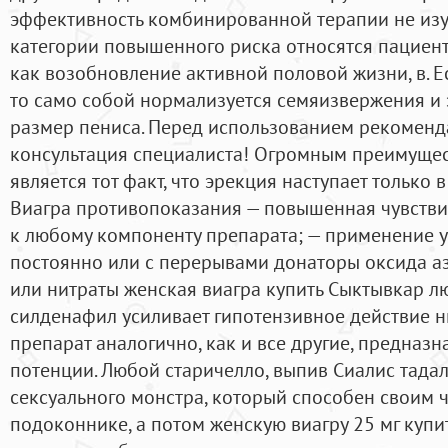
эффективность комбинированной терапии не изуч
категории повышенного риска относятся пациент
как возобновление активной половой жизни, в. Е
то само собой нормализуется семяизвержения и э
размер пениса. Перед использованием рекомен
консультация специалиста! Огромным преимущес
является тот факт, что эрекция наступает только 
Виагра противопоказания — повышенная чувстви
к любому компоненту препарата; — применение 
постоянно или с перерывами донаторы оксида аз
или нитраты женская виагра купить Сыктывкар л
силденафил усиливает гипотензивное действие н
препарат аналогично, как и все другие, предна
потенции. Любой старичелло, выпив Сиалис тада
сексуального монстра, который способен своим ч
подоконнике, а потом женскую виагру 25 мг купит