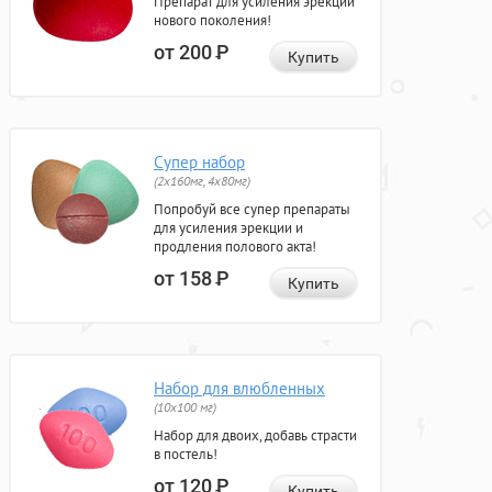
Препарат для усиления эрекции
нового поколения!
от 200
Р
Купить
Супер набор
(2х160мг, 4х80мг)
Попробуй все супер препараты
для усиления эрекции и
продления полового акта!
от 158
Р
Купить
Набор для влюбленных
(10х100 мг)
Набор для двоих, добавь страсти
в постель!
от 120
Р
Купить