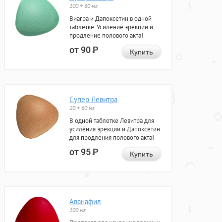
100 + 60 мг
Виагра и Дапоксетин в одной
таблетке. Усиление эрекции и
продление полового акта!
от 90
Р
Купить
Супер Левитра
20 + 60 мг
В одной таблетке Левитра для
усиления эрекции и Дапоксетин
для продления полового акта!
от 95
Р
Купить
Аванафил
100 мг