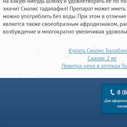
на какую-нибудь шлюху и удовлетворить ее по по
значит Сиалис тадалафил! Препарат может иметь 
можно употреблять без воды. При этом в отличие
является также своеобразным афродизиаком, ра
возбуждение и многократно увеличивая удовольс
Купить Сиалис Балаба
Сиалис 2 мг
Левитра цена в аптеках То