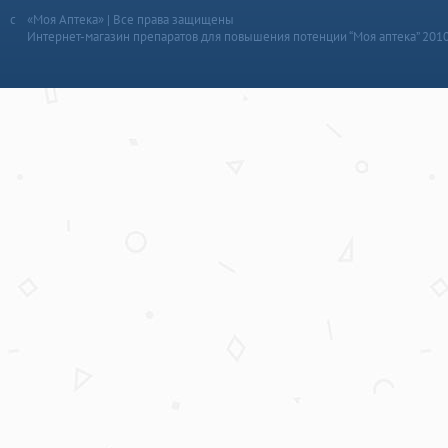
«Моя Аптека» | Все права защищены
Интернет-магазин препаратов для повышения потенции “Моя аптека” 201