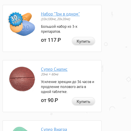
Набор "Три в одном"
(10x100мг, 20x20мг)
Большой набор из 3-х
препаратов.
от 117
Р
Купить
Супер Сиалис
20мг + 60мг
Усиление эрекции до 36 часов и
продление полового акта в
одной таблетке.
от 90
Р
Купить
Супер Виагра