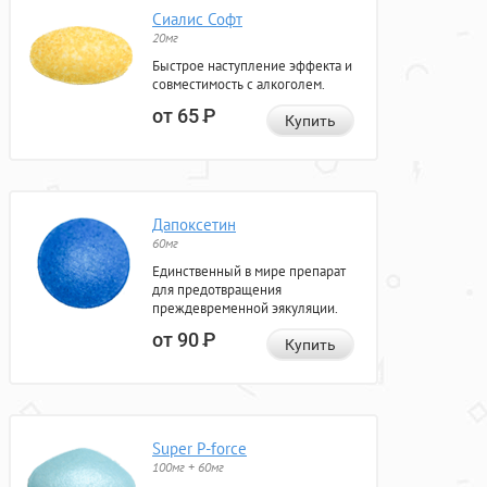
Сиалис Софт
20мг
Быстрое наступление эффекта и
совместимость с алкоголем.
от 65
Р
Купить
Дапоксетин
60мг
Единственный в мире препарат
для предотвращения
преждевременной эякуляции.
от 90
Р
Купить
Super P-force
100мг + 60мг