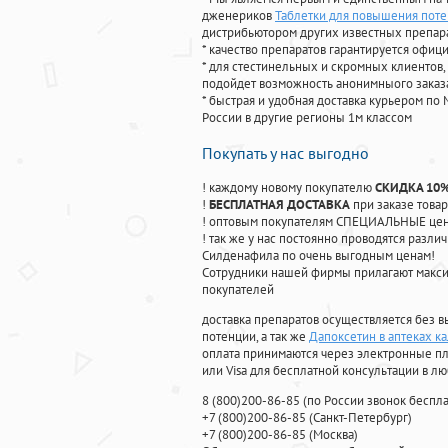
дженериков
Таблетки для повышения поте
дистрибьютором других известных препар
* качество препаратов гарантируется офи
* для стестинельных и скромных клиентов,
подойдет возможность анонимныого заказа
* быстрая и удобная доставка курьером по 
России в другие регионы 1м классом
Покупать у нас выгодно
! каждому новому покупателю
СКИДКА 10
!
БЕСПЛАТНАЯ ДОСТАВКА
при заказе товар
! оптовым покупателям СПЕЦИАЛЬНЫЕ цены
! так же у нас постоянно проводятся раз
Силденафила по очень выгодным ценам!
Cотрудники нашей фирмы прилагают макси
покупателей
доставка препаратов осуществляется без в
потенции, а так же
Дапоксетин в аптеках к
оплата принимаются через электронные пл
или Visa для бесплатной консультации в л
8
(800
)200-86-85
(
по России звонок беспла
+7
(800
)200-86-85
(
Санкт-Петербург)
+7
(800
)200-86-85
(
Москва)