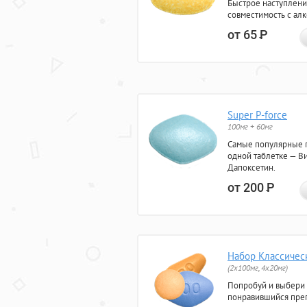
Быстрое наступлени
совместимость с ал
от 65
Р
Super P-force
100мг + 60мг
Самые популярные 
одной таблетке — Ви
Дапоксетин.
от 200
Р
Набор Классичес
(2x100мг, 4x20мг)
Попробуй и выбери
понравившийся преп