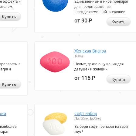
е эффекта и
Единственный в мире препарат
коголем.
для предотвращения
преждевременной эякуляции.
Купить
от 90
Р
Купить
Женская Виагра
100мг
препараты в
Новые, яркие ощущения для
агра и
девушек и женщин.
от 116
Р
Купить
Купить
кий
Софт набор
(3x100мг, 3x20мг)
 наиболее
Выбери софт-препарат на свой
арат.
вкус!