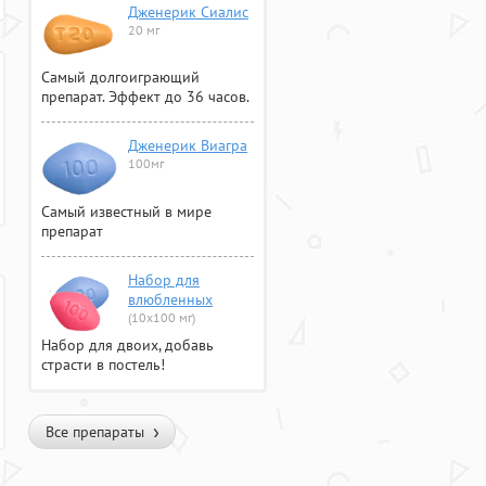
Дженерик Сиалис
20 мг
Самый долгоиграющий
препарат. Эффект до 36 часов.
Дженерик Виагра
100мг
Самый известный в мире
препарат
Набор для
влюбленных
(10х100 мг)
Набор для двоих, добавь
страсти в постель!
Все препараты