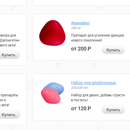
Аванафил
100 мг
евитра для
Препарат для усиления эрекции
 Дапоксетин
нового поколения!
вого акта!
от 200
Р
Купить
Купить
Набор для влюбленных
(10х100 мг)
 препараты
Набор для двоих, добавь страсти
ии и
в постель!
 акта!
от 120
Р
Купить
Купить