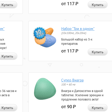
от 117
Р
Купить
Купить
ом"
Набор "Три в одном"
(10x100мг, 20x20мг)
ных
Большой набор из 3-х
ения
препаратов.
боре!
от 117
Р
Купить
Купить
Супер Виагра
100 + 60 мг
 36 часов и
Виагра и Дапоксетин в одной
 акта в
таблетке. Усиление эрекции и
продление полового акта!
от 90
Р
Купить
Купить