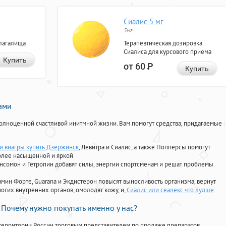
Сиалис 5 мг
5мг
лагалища
Терапевтическая дозировка
Сиалиса для курсового приема
Купить
от 60
Р
Купить
нами
олноценной счастливой инитмной жизни. Вам помогут средства, придагаемые
 виагры купить Дзержинск
, Левитра и Сиалис, а также Попперсы помогут
олее насыщенной и яркой
Ансомон и Гетропин добавят силы, энергии спортсменам и решат проблемы
ориамин Форте, Guarana и Экдистерон повысят выносливость организма, вернут
огих внутренних органов, омолодят кожу, и,
Сиалис или сеалекс что лудше
.
Почему нужно покупать именно у нас?
территории России торговым представителем по продаже препаратов