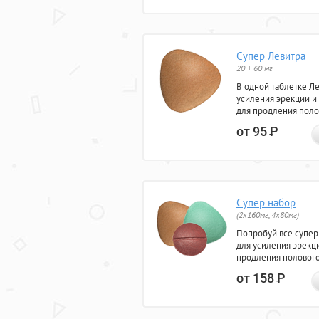
Супер Левитра
20 + 60 мг
В одной таблетке Л
усиления эрекции и
для продления поло
от 95
Р
Супер набор
(2х160мг, 4х80мг)
Попробуй все супер
для усиления эрекц
продления полового
от 158
Р