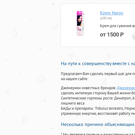
Крем Naron
(100 мг)
Крем для сужения в
от 1500
Р
На пути к совершенству вместе с 
Предлагаем Вам сделать первый шаг для п
на нашем сайте:
Дженерики известных брендов:
Дженерики
сделать интимную сторону Вашей жизни б
Синтетические гормоны роста
: Динатроп, 
лишнего веса
БАДы и препараты:
Tribulus terrestris, М
утраченную энергию, восстановят работу мн
Несколько причино объясняющих 
* Мы являемся первым и единственным на 