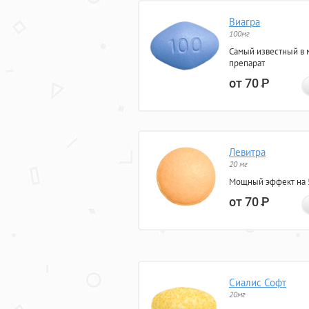
Виагра
100мг
Самый известный в 
препарат
от 70
Р
Левитра
20 мг
Мощный эффект на 5
от 70
Р
Сиалис Софт
20мг