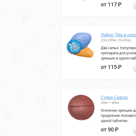
от 117
Р
Набор "Два в одн
(10x100мг, 10x20мг)
Два самых популяр
препарата для усил
эрекции в одном на
от 115
Р
Супер Сиалис
20мг + 60мг
Усиление эрекции до
продление полового
одной таблетке.
от 90
Р