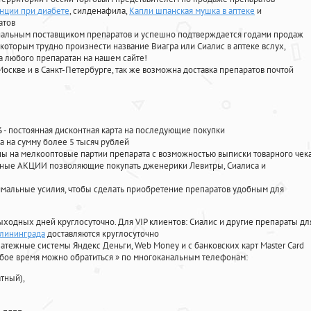
нции при диабете
, силденафила
,
Капли шпанская мушка в аптеке
и
атов
циальным поставщиком препаратов и успешно подтверждается годами продаж
 которым трудно произнести название Виагра или Сиалис в аптеке вслух,
 любого препаратан на нашем сайте!
Москве и в Санкт-Петербурге, так же возможна доставка препаратов почтой
%
- постоянная дисконтная карта на последующие покупки
а на сумму более 5 тысяч рублей
 на мелкооптовые партии препарата с возможностью выписки товарного чек
личные АКЦИИ позволяющие покупать дженерики Левитры, Сиалиса и
мальные усилия, чтобы сделать приобретение препаратов удобным для
ыходных дней круглосуточно. Для VIP клиентов: Сиалис и другие препараты дл
алининграда
доставляются круглосуточно
атежные системы Яндекс Деньги, Web Money и с банковских карт Master Card
юбое время можно обратиться
»
по многоканальным телефонам:
тный),