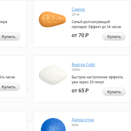
Сиалис
20 мг
мире
Самый долгоиграющий
препарат. Эффект до 36 часов.
от 70
Р
Купить
Купить
Виагра Софт
100мг
ть часов.
Быстрое наступление эффекта,
уже через 20 минут.
Купить
от 65
Р
Купить
Дапоксетин
60мг