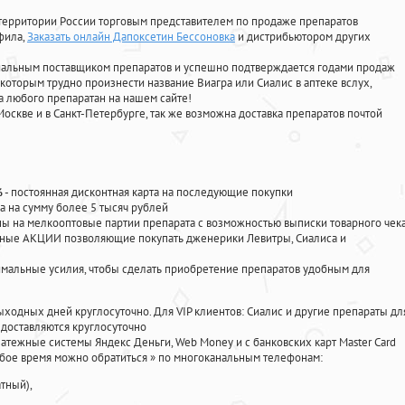
территории России торговым представителем по продаже препаратов
афила
,
Заказать онлайн Дапоксетин Бессоновка
и дистрибьютором других
циальным поставщиком препаратов и успешно подтверждается годами продаж
 которым трудно произнести название Виагра или Сиалис в аптеке вслух,
 любого препаратан на нашем сайте!
Москве и в Санкт-Петербурге, так же возможна доставка препаратов почтой
%
- постоянная дисконтная карта на последующие покупки
а на сумму более 5 тысяч рублей
 на мелкооптовые партии препарата с возможностью выписки товарного чек
личные АКЦИИ позволяющие покупать дженерики Левитры, Сиалиса и
мальные усилия, чтобы сделать приобретение препаратов удобным для
ыходных дней круглосуточно. Для VIP клиентов: Сиалис и другие препараты дл
доставляются круглосуточно
атежные системы Яндекс Деньги, Web Money и с банковских карт Master Card
юбое время можно обратиться
»
по многоканальным телефонам:
тный),