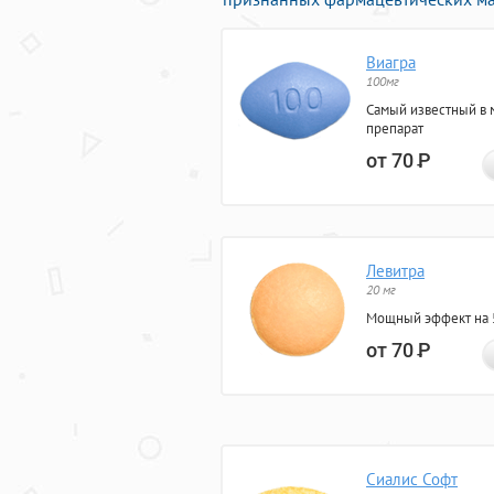
Виагра
100мг
Самый известный в 
препарат
от 70
Р
Левитра
20 мг
Мощный эффект на 5
от 70
Р
Сиалис Софт