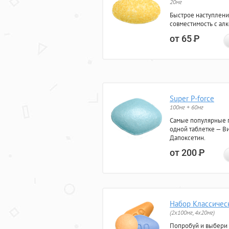
20мг
Быстрое наступлени
совместимость с ал
от 65
Р
Super P-force
100мг + 60мг
Самые популярные 
одной таблетке — Ви
Дапоксетин.
от 200
Р
Набор Классичес
(2x100мг, 4x20мг)
Попробуй и выбери