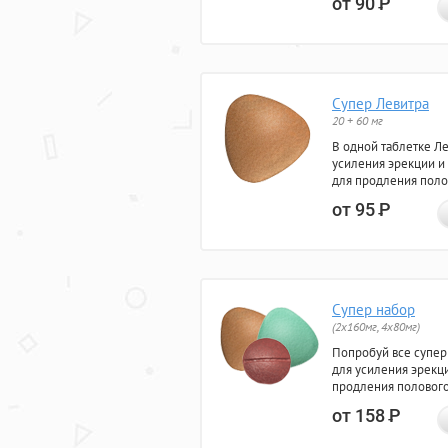
от 90
Р
Супер Левитра
20 + 60 мг
В одной таблетке Л
усиления эрекции и
для продления поло
от 95
Р
Супер набор
(2х160мг, 4х80мг)
Попробуй все супер
для усиления эрекц
продления полового
от 158
Р