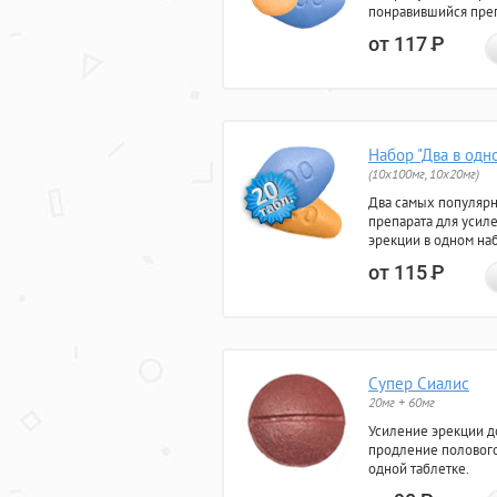
понравившийся преп
от 117
Р
Набор "Два в одн
(10x100мг, 10x20мг)
Два самых популяр
препарата для усил
эрекции в одном на
от 115
Р
Супер Сиалис
20мг + 60мг
Усиление эрекции до
продление полового
одной таблетке.