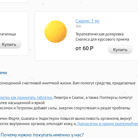
Сиалис 5 мг
5мг
лагалища
Терапевтическая дозировка
Сиалиса для курсового приема
Купить
от 60
Р
Купить
нами
олноценной счастливой инитмной жизни. Вам помогут средства, придагаемые
блетки как принимать таблетки
, Левитра и Сиалис, а также Попперсы помогут
олее насыщенной и яркой
Ансомон и Гетропин добавят силы, энергии спортсменам и решат проблемы
ориамин Форте, Guarana и Экдистерон повысят выносливость организма, вернут
огих внутренних органов, омолодят кожу, и,
Дапоксетин в городе екатеринбур
Почему нужно покупать именно у нас?