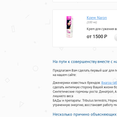
Крем Naron
(100 мг)
Крем для сужения в
от 1500
Р
На пути к совершенству вместе с 
Предлагаем Вам сделать первый шаг для п
на нашем сайте:
Дженерики известных брендов:
Виагра та
сделать интимную сторону Вашей жизни б
Синтетические гормоны роста
: Динатроп, 
лишнего веса
БАДы и препараты:
Tribulus terrestris, М
утраченную энергию, восстановят работу мн
Несколько причино объясняющих 