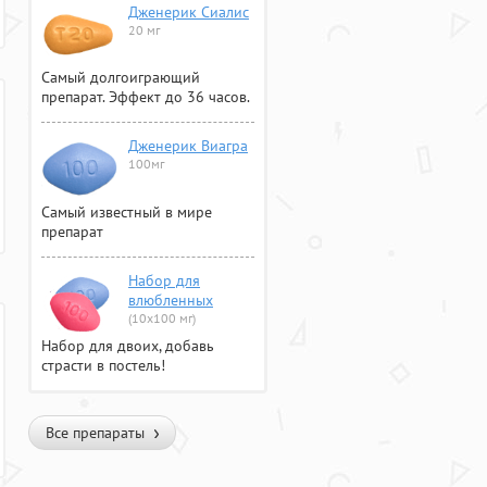
Дженерик Сиалис
20 мг
Самый долгоиграющий
препарат. Эффект до 36 часов.
Дженерик Виагра
100мг
Самый известный в мире
препарат
Набор для
влюбленных
(10х100 мг)
Набор для двоих, добавь
страсти в постель!
Все препараты