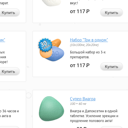
арат.
вкус!
от 117
Р
Купить
Купить
ом"
Набор "Три в одном"
(10x100мг, 20x20мг)
ных
Большой набор из 3-х
ения
препаратов.
боре!
от 117
Р
Купить
Купить
Супер Виагра
100 + 60 мг
 36 часов и
Виагра и Дапоксетин в одной
 акта в
таблетке. Усиление эрекции и
продление полового акта!