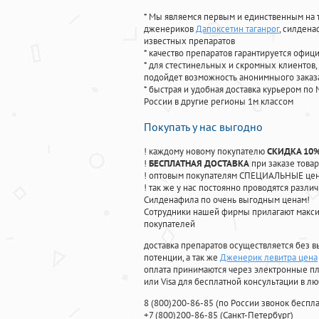
* Мы являемся первым и единственным на 
дженериков
Дапоксетин таганрог
, силден
известных препаратов
* качество препаратов гарантируется офи
* для стестинельных и скромных клиентов,
подойдет возможность анонимныого заказа
* быстрая и удобная доставка курьером по 
России в другие регионы 1м классом
Покупать у нас выгодно
! каждому новому покупателю
СКИДКА 10
!
БЕСПЛАТНАЯ ДОСТАВКА
при заказе товар
! оптовым покупателям СПЕЦИАЛЬНЫЕ цены
! так же у нас постоянно проводятся раз
Силденафила по очень выгодным ценам!
Cотрудники нашей фирмы прилагают макси
покупателей
доставка препаратов осуществляется без в
потенции, а так же
Дженерик левитра цена
оплата принимаются через электронные пл
или Visa для бесплатной консультации в л
8
(800
)200-86-85
(
по России звонок беспла
+7
(800
)200-86-85
(
Санкт-Петербург)