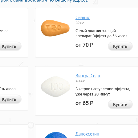
Сиалис
20 мг
мире
Самый долгоиграющий
препарат. Эффект до 36 часов.
от 70
Р
Купить
Купить
Виагра Софт
100мг
ть часов.
Быстрое наступление эффекта,
уже через 20 минут.
Купить
от 65
Р
Купить
Дапоксетин