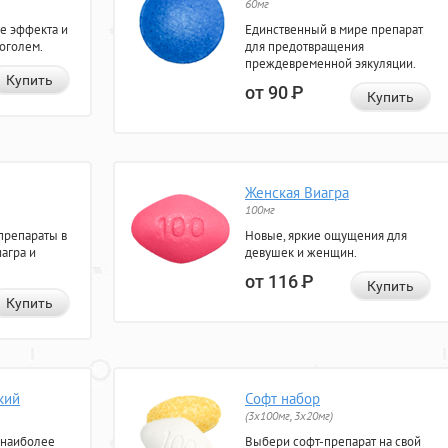
60мг
е эффекта и
Единственный в мире препарат
коголем.
для предотвращения
преждевременной эякуляции.
Купить
от 90
Р
Купить
Женская Виагра
100мг
препараты в
Новые, яркие ощущения для
агра и
девушек и женщин.
от 116
Р
Купить
Купить
кий
Софт набор
(3x100мг, 3x20мг)
 наиболее
Выбери софт-препарат на свой