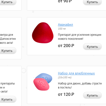
от 90
Р
Купить
Купить
Аванафил
100 мг
евитра для
Препарат для усиления эрекции
 Дапоксетин
нового поколения!
вого акта!
от 200
Р
Купить
Купить
Набор для влюбленных
(10х100 мг)
 препараты
Набор для двоих, добавь страсти
ии и
в постель!
 акта!
от 120
Р
Купить
Купить