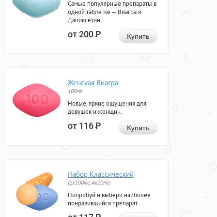
Самые популярные препараты в
одной таблетке — Виагра и
Дапоксетин.
от 200
Р
Купить
Женская Виагра
100мг
Новые, яркие ощущения для
девушек и женщин.
от 116
Р
Купить
Набор Классический
(2x100мг, 4x20мг)
Попробуй и выбери наиболее
понравившийся препарат.