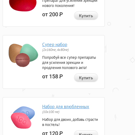
Препарат для усиления эрекции
нового поколения!
от 200
Р
Купить
Супер набор
(2х160мг, 4х80мг)
Попробуй все супер препараты
для усиления эрекции и
продления полового акта!
от 158
Р
Купить
Набор для влюбленных
(10х100 мг)
Набор для двоих, добавь страсти
в постель!
от 120
Р
Купить