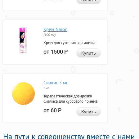
Крем Naron
(100 мг)
Крем для сужения влагалища
от 1500
Р
Купить
Сиалис 5 мг
5мг
Терапевтическая дозировка
Сиалиса для курсового приема
от 60
Р
Купить
На пути к совершенству вместе с нами