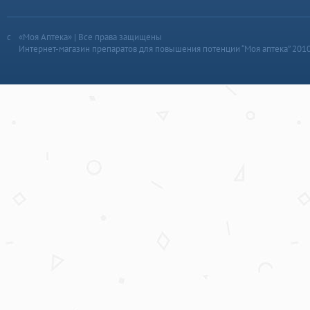
«Моя Аптека» | Все права защищены
Интернет-магазин препаратов для повышения потенции “Моя аптека” 201