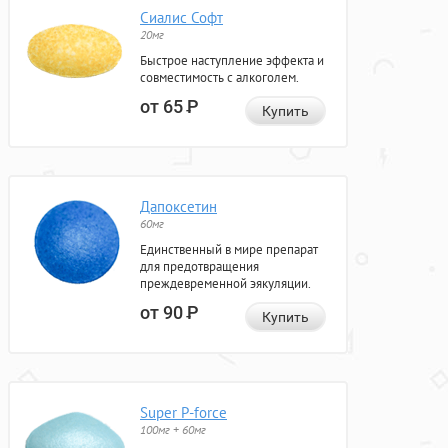
Сиалис Софт
20мг
Быстрое наступление эффекта и
совместимость с алкоголем.
от 65
Р
Купить
Дапоксетин
60мг
Единственный в мире препарат
для предотвращения
преждевременной эякуляции.
от 90
Р
Купить
Super P-force
100мг + 60мг