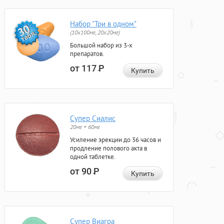
Набор "Три в одном"
(10x100мг, 20x20мг)
Большой набор из 3-х
препаратов.
от 117
Р
Купить
Супер Сиалис
20мг + 60мг
Усиление эрекции до 36 часов и
продление полового акта в
одной таблетке.
от 90
Р
Купить
Супер Виагра