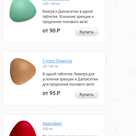
100 + 60 мг
Виагра и Дапоксетин в одной
таблетке. Усиление эрекции и
продление полового акта!
от 90
Р
Купить
Супер Левитра
20 + 60 мг
В одной таблетке Левитра для
усиления эрекции и Дапоксетин
для продления полового акта!
от 95
Р
Купить
Аванафил
100 мг