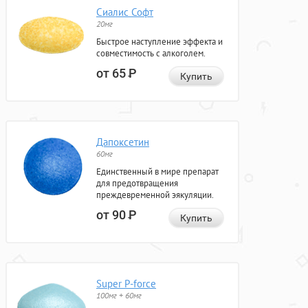
Сиалис Софт
20мг
Быстрое наступление эффекта и
совместимость с алкоголем.
от 65
Р
Купить
Дапоксетин
60мг
Единственный в мире препарат
для предотвращения
преждевременной эякуляции.
от 90
Р
Купить
Super P-force
100мг + 60мг