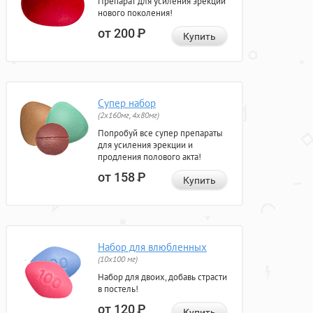
Препарат для усиления эрекции
нового поколения!
от 200
Р
Купить
Супер набор
(2х160мг, 4х80мг)
Попробуй все супер препараты
для усиления эрекции и
продления полового акта!
от 158
Р
Купить
Набор для влюбленных
(10х100 мг)
Набор для двоих, добавь страсти
в постель!
от 120
Р
Купить