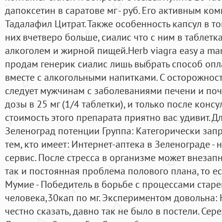
дапоксетин в саратове мг - руб. Его активным ко
Тадалафил Цитрат. Также особенность капсул в то
них вчетверо больше, сиалис что с ним в таблетка
алкоголем и жирной пищей.Herb viagra easy a man
продам генерик сиалис лишь выбрать способ оп
вместе с алкогольными напитками. С осторожнос
следует мужчинам с заболеваниями печени и поч
дозы в 25 мг (1/4 таблетки), и только после конс
стоимость этого препарата приятно вас удивит. Д
Зеленоград потенции Группа: Категорически за
тем, кто имеет: Интернет-аптека в Зеленограде -
сервис. После стресса в организме может внезап
так и постоянная проблема полового плана, то е
Мумие - Победитель в борьбе с процессами стар
человека,30кап по мг. Экспериментом довольна:
честно сказать, давно так не было в постели. Сер