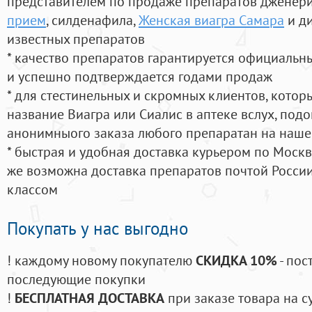
представителем по продаже препаратов дженер
прием
, силденафила
,
Женская виагра Самара
и д
известных препаратов
* качество препаратов гарантируется официаль
и успешно подтверждается годами продаж
* для стестинельных и скромных клиентов, кото
название Виагра или Сиалис в аптеке вслух, под
анонимныого заказа любого препаратан на наше
* быстрая и удобная доставка курьером по Москве
же возможна доставка препаратов почтой России
классом
Покупать у нас выгодно
! каждому новому покупателю
СКИДКА 10%
- пос
последующие покупки
!
БЕСПЛАТНАЯ ДОСТАВКА
при заказе товара на с