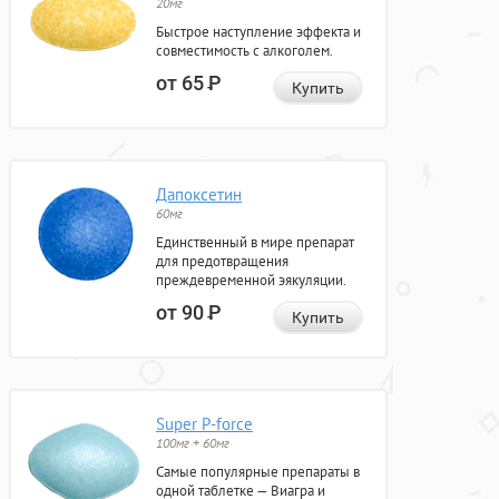
20мг
Быстрое наступление эффекта и
совместимость с алкоголем.
от 65
Р
Купить
Дапоксетин
60мг
Единственный в мире препарат
для предотвращения
преждевременной эякуляции.
от 90
Р
Купить
Super P-force
100мг + 60мг
Самые популярные препараты в
одной таблетке — Виагра и