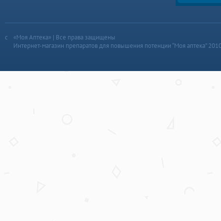
«Моя Аптека» | Все права защищены
Интернет-магазин препаратов для повышения потенции “Моя аптека” 201