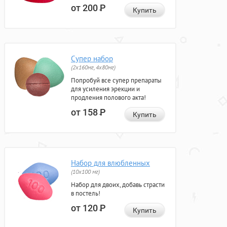
от 200
Р
Купить
Супер набор
(2х160мг, 4х80мг)
Попробуй все супер препараты
для усиления эрекции и
продления полового акта!
от 158
Р
Купить
Набор для влюбленных
(10х100 мг)
Набор для двоих, добавь страсти
в постель!
от 120
Р
Купить