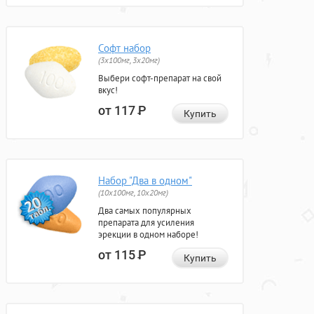
Софт набор
(3x100мг, 3x20мг)
Выбери софт-препарат на свой
вкус!
от 117
Р
Купить
Набор "Два в одном"
(10x100мг, 10x20мг)
Два самых популярных
препарата для усиления
эрекции в одном наборе!
от 115
Р
Купить