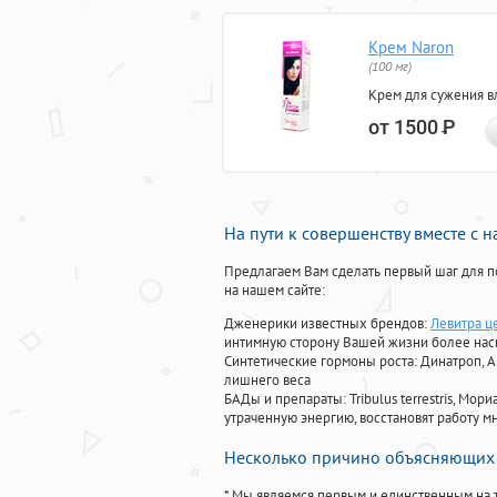
Крем Naron
(100 мг)
Крем для сужения в
от 1500
Р
На пути к совершенству вместе с 
Предлагаем Вам сделать первый шаг для п
на нашем сайте:
Дженерики известных брендов:
Левитра ц
интимную сторону Вашей жизни более на
Синтетические гормоны роста
: Динатроп, 
лишнего веса
БАДы и препараты:
Tribulus terrestris, М
утраченную энергию, восстановят работу мн
Несколько причино объясняющих 
* Мы являемся первым и единственным на 