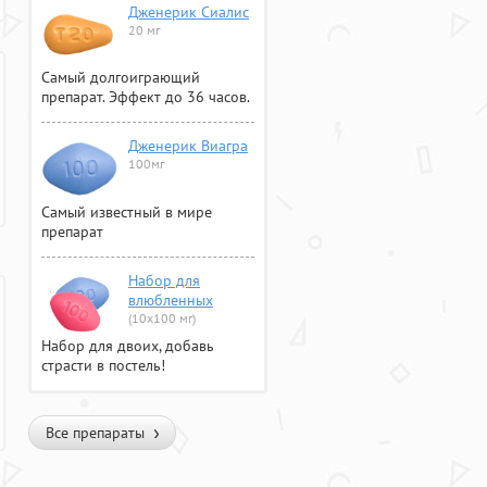
Дженерик Сиалис
20 мг
Самый долгоиграющий
препарат. Эффект до 36 часов.
Дженерик Виагра
100мг
Самый известный в мире
препарат
Набор для
влюбленных
(10х100 мг)
Набор для двоих, добавь
страсти в постель!
Все препараты