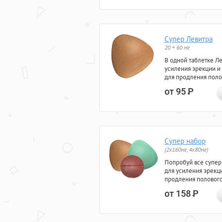
Супер Левитра
20 + 60 мг
В одной таблетке Л
усиления эрекции и
для продления поло
от 95
Р
Супер набор
(2х160мг, 4х80мг)
Попробуй все супер
для усиления эрекц
продления полового
от 158
Р