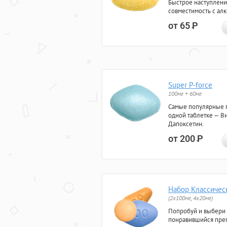
Быстрое наступлени
совместимость с ал
от 65
Р
Super P-force
100мг + 60мг
Самые популярные 
одной таблетке — Ви
Дапоксетин.
от 200
Р
Набор Классичес
(2x100мг, 4x20мг)
Попробуй и выбери
понравившийся преп