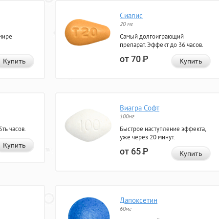
Сиалис
20 мг
мире
Самый долгоиграющий
препарат. Эффект до 36 часов.
от 70
Р
Купить
Купить
Виагра Софт
100мг
ть часов.
Быстрое наступление эффекта,
уже через 20 минут.
Купить
от 65
Р
Купить
Дапоксетин
60мг