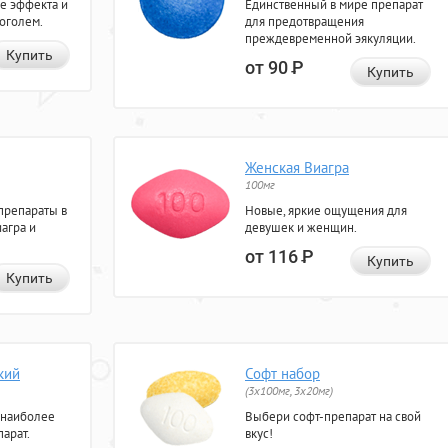
е эффекта и
Единственный в мире препарат
коголем.
для предотвращения
преждевременной эякуляции.
Купить
от 90
Р
Купить
Женская Виагра
100мг
препараты в
Новые, яркие ощущения для
агра и
девушек и женщин.
от 116
Р
Купить
Купить
кий
Софт набор
(3x100мг, 3x20мг)
 наиболее
Выбери софт-препарат на свой
арат.
вкус!