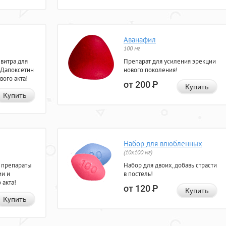
Аванафил
100 мг
евитра для
Препарат для усиления эрекции
 Дапоксетин
нового поколения!
вого акта!
от 200
Р
Купить
Купить
Набор для влюбленных
(10х100 мг)
 препараты
Набор для двоих, добавь страсти
ии и
в постель!
 акта!
от 120
Р
Купить
Купить