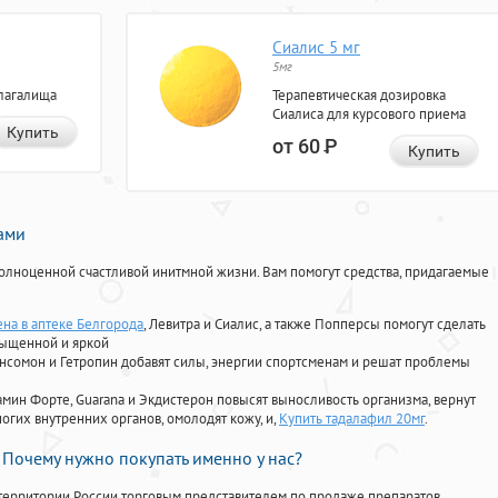
Сиалис 5 мг
5мг
лагалища
Терапевтическая дозировка
Сиалиса для курсового приема
Купить
от 60
Р
Купить
нами
олноценной счастливой инитмной жизни. Вам помогут средства, придагаемые
ена в аптеке Белгорода
, Левитра и Сиалис, а также Попперсы помогут сделать
сыщенной и яркой
Ансомон и Гетропин добавят силы, энергии спортсменам и решат проблемы
ориамин Форте, Guarana и Экдистерон повысят выносливость организма, вернут
огих внутренних органов, омолодят кожу, и,
Купить тадалафил 20мг
.
Почему нужно покупать именно у нас?
территории России торговым представителем по продаже препаратов