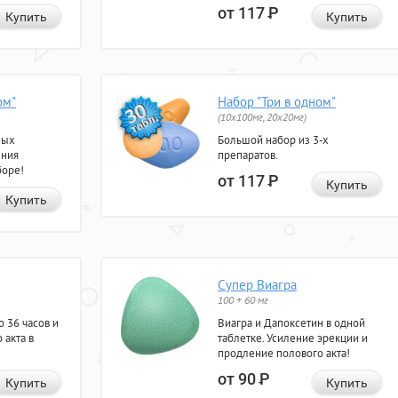
от 117
Р
Купить
Купить
ом"
Набор "Три в одном"
(10x100мг, 20x20мг)
ных
Большой набор из 3-х
ения
препаратов.
боре!
от 117
Р
Купить
Купить
Супер Виагра
100 + 60 мг
 36 часов и
Виагра и Дапоксетин в одной
 акта в
таблетке. Усиление эрекции и
продление полового акта!
от 90
Р
Купить
Купить