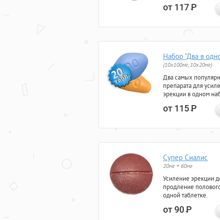
от 117
Р
Набор "Два в одн
(10x100мг, 10x20мг)
Два самых популяр
препарата для усил
эрекции в одном на
от 115
Р
Супер Сиалис
20мг + 60мг
Усиление эрекции до
продление полового
одной таблетке.
от 90
Р