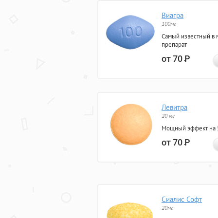
Виагра
100мг
Самый известный в 
препарат
от 70
Р
Левитра
20 мг
Мощный эффект на 5
от 70
Р
Сиалис Софт
20мг