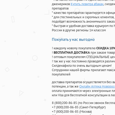
дженериков
Купить левитра абакан
, силде
препаратов
* качество препаратов гарантируется офи
* для стестинельных и скромных клиентов,
подойдет возможность анонимныого заказа
* быстрая и удобная доставка курьером по 
России в другие регионы 1м классом
Покупать у нас выгодно
! каждому новому покупателю
СКИДКА 10
!
БЕСПЛАТНАЯ ДОСТАВКА
при заказе товар
! оптовым покупателям СПЕЦИАЛЬНЫЕ цены
! так же у нас постоянно проводятся раз
Силденафила по очень выгодным ценам!
Cотрудники нашей фирмы прилагают макси
покупателей
доставка препаратов осуществляется без в
потенции, а так же
Онлайн Аптека Новорос
оплата принимаются через электронные пл
или Visa для бесплатной консультации в л
8
(800
)200-86-85
(
по России звонок беспла
+7
(800
)200-86-85
(
Санкт-Петербург)
+7
(800
)200-86-85
(
Москва)