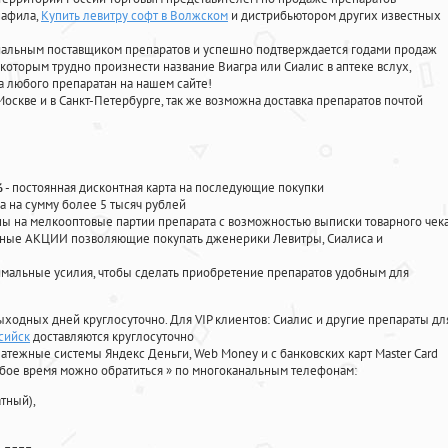
нафила
,
Купить левитру софт в Волжском
и дистрибьютором других известных
циальным поставщиком препаратов и успешно подтверждается годами продаж
 которым трудно произнести название Виагра или Сиалис в аптеке вслух,
 любого препаратан на нашем сайте!
Москве и в Санкт-Петербурге, так же возможна доставка препаратов почтой
%
- постоянная дисконтная карта на последующие покупки
а на сумму более 5 тысяч рублей
 на мелкооптовые партии препарата с возможностью выписки товарного чек
личные АКЦИИ позволяющие покупать дженерики Левитры, Сиалиса и
мальные усилия, чтобы сделать приобретение препаратов удобным для
ыходных дней круглосуточно. Для VIP клиентов: Сиалис и другие препараты дл
сийск
доставляются круглосуточно
атежные системы Яндекс Деньги, Web Money и с банковских карт Master Card
юбое время можно обратиться
»
по многоканальным телефонам:
тный),