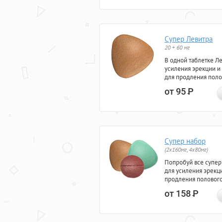
Супер Левитра
20 + 60 мг
В одной таблетке Л
усиления эрекции и
для продления поло
от 95
Р
Супер набор
(2х160мг, 4х80мг)
Попробуй все супер
для усиления эрекц
продления полового
от 158
Р