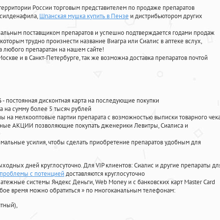
территории России торговым представителем по продаже препаратов
, силденафила
,
Шпанская мушка купить в Пензе
и дистрибьютором других
циальным поставщиком препаратов и успешно подтверждается годами продаж
 которым трудно произнести название Виагра или Сиалис в аптеке вслух,
 любого препаратан на нашем сайте!
Москве и в Санкт-Петербурге, так же возможна доставка препаратов почтой
%
- постоянная дисконтная карта на последующие покупки
а на сумму более 5 тысяч рублей
 на мелкооптовые партии препарата с возможностью выписки товарного чек
личные АКЦИИ позволяющие покупать дженерики Левитры, Сиалиса и
мальные усилия, чтобы сделать приобретение препаратов удобным для
ыходных дней круглосуточно. Для VIP клиентов: Сиалис и другие препараты дл
 проблемы с потенцией
доставляются круглосуточно
атежные системы Яндекс Деньги, Web Money и с банковских карт Master Card
юбое время можно обратиться
»
по многоканальным телефонам:
тный),