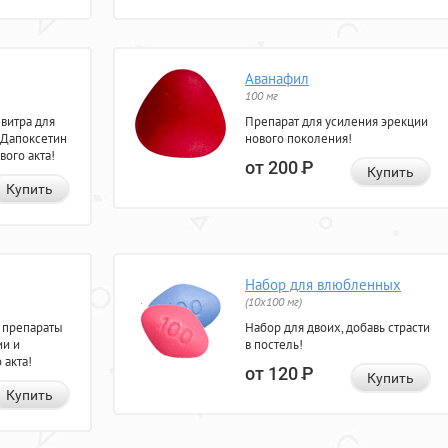
Аванафил
100 мг
евитра для
Препарат для усиления эрекции
 Дапоксетин
нового поколения!
вого акта!
от 200
Р
Купить
Купить
Набор для влюбленных
(10х100 мг)
 препараты
Набор для двоих, добавь страсти
ии и
в постель!
 акта!
от 120
Р
Купить
Купить