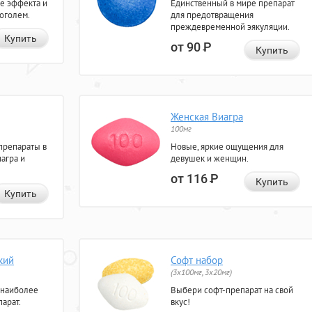
е эффекта и
Единственный в мире препарат
коголем.
для предотвращения
преждевременной эякуляции.
Купить
от 90
Р
Купить
Женская Виагра
100мг
препараты в
Новые, яркие ощущения для
агра и
девушек и женщин.
от 116
Р
Купить
Купить
кий
Софт набор
(3x100мг, 3x20мг)
 наиболее
Выбери софт-препарат на свой
арат.
вкус!