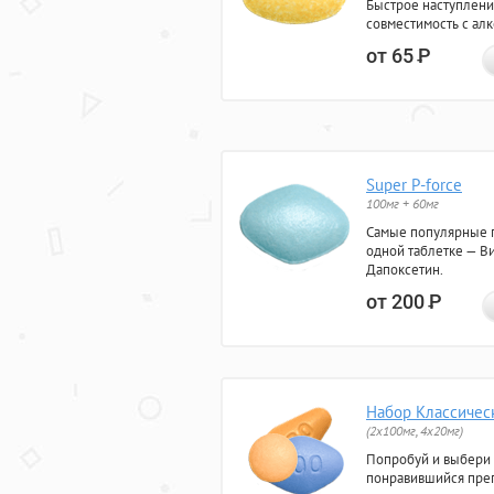
Быстрое наступлени
совместимость с ал
от 65
Р
Super P-force
100мг + 60мг
Самые популярные 
одной таблетке — Ви
Дапоксетин.
от 200
Р
Набор Классичес
(2x100мг, 4x20мг)
Попробуй и выбери
понравившийся преп