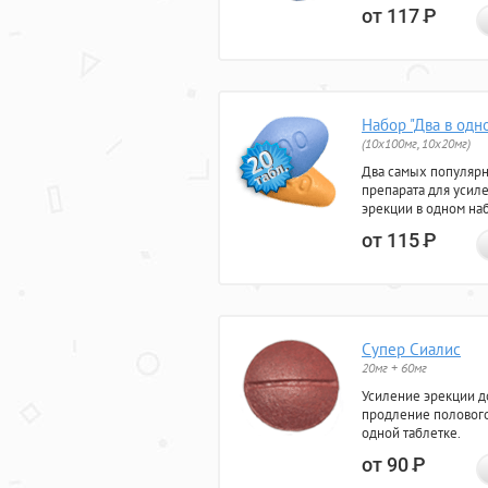
от 117
Р
Набор "Два в одн
(10x100мг, 10x20мг)
Два самых популяр
препарата для усил
эрекции в одном на
от 115
Р
Супер Сиалис
20мг + 60мг
Усиление эрекции до
продление полового
одной таблетке.
от 90
Р