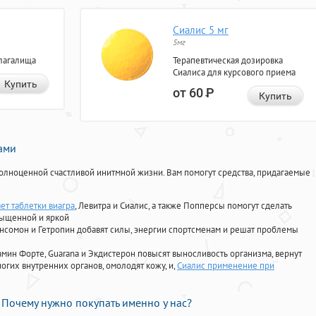
Сиалис 5 мг
5мг
лагалища
Терапевтическая дозировка
Сиалиса для курсового приема
Купить
от 60
Р
Купить
нами
олноценной счастливой инитмной жизни. Вам помогут средства, придагаемые
ет таблетки виагра
, Левитра и Сиалис, а также Попперсы помогут сделать
сыщенной и яркой
Ансомон и Гетропин добавят силы, энергии спортсменам и решат проблемы
ориамин Форте, Guarana и Экдистерон повысят выносливость организма, вернут
огих внутренних органов, омолодят кожу, и,
Сиалис применение при
Почему нужно покупать именно у нас?