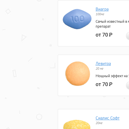
Виагра
100мг
Самый известный в 
препарат
от 70
Р
Левитра
20 мг
Мощный эффект на 5
от 70
Р
Сиалис Софт
20мг