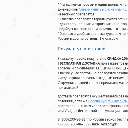
* Мы являемся первым и единственным на 
дженериков
Аптека купить в омске сиалис
известных препаратов
* качество препаратов гарантируется офи
* для стестинельных и скромных клиентов,
подойдет возможность анонимныого заказа
* быстрая и удобная доставка курьером по 
России в другие регионы 1м классом
Покупать у нас выгодно
! каждому новому покупателю
СКИДКА 10
!
БЕСПЛАТНАЯ ДОСТАВКА
при заказе товар
! оптовым покупателям СПЕЦИАЛЬНЫЕ цены
! так же у нас постоянно проводятся раз
Силденафила по очень выгодным ценам!
Cотрудники нашей фирмы прилагают макси
покупателей
доставка препаратов осуществляется без в
потенции, а так же
Бросил курить начались
оплата принимаются через электронные пл
или Visa для бесплатной консультации в л
8
(800
)200-86-85
(
по России звонок беспла
+7
(800
)200-86-85
(
Санкт-Петербург)