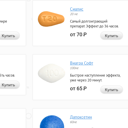
Сиалис
20 мг
мире
Самый долгоиграющий
препарат. Эффект до 36 часов.
от 70
Р
Купить
Купить
Виагра Софт
100мг
ть часов.
Быстрое наступление эффекта,
уже через 20 минут.
Купить
от 65
Р
Купить
Дапоксетин
60мг