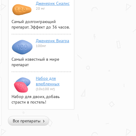
Дженерик Сиалис
20 мг
Самый долгоиграющий
препарат. Эффект до 36 часов.
Дженерик Виагра
100мг
Самый известный в мире
препарат
Набор для
влюбленных
(10х100 мг)
Набор для двоих, добавь
страсти в постель!
Все препараты