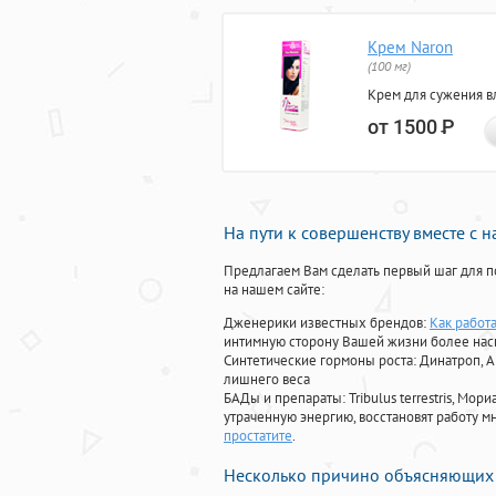
Крем Naron
(100 мг)
Крем для сужения в
от 1500
Р
На пути к совершенству вместе с 
Предлагаем Вам сделать первый шаг для п
на нашем сайте:
Дженерики известных брендов:
Как работа
интимную сторону Вашей жизни более на
Синтетические гормоны роста
: Динатроп, 
лишнего веса
БАДы и препараты:
Tribulus terrestris, М
утраченную энергию, восстановят работу мн
простатите
.
Несколько причино объясняющих 