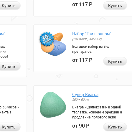
от 117
Р
Купить
Купить
ом"
Набор "Три в одном"
(10x100мг, 20x20мг)
ных
Большой набор из 3-х
ения
препаратов.
боре!
от 117
Р
Купить
Купить
Супер Виагра
100 + 60 мг
 36 часов и
Виагра и Дапоксетин в одной
 акта в
таблетке. Усиление эрекции и
продление полового акта!
от 90
Р
Купить
Купить