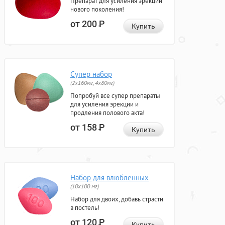
Препарат для усиления эрекции
нового поколения!
от 200
Р
Купить
Супер набор
(2х160мг, 4х80мг)
Попробуй все супер препараты
для усиления эрекции и
продления полового акта!
от 158
Р
Купить
Набор для влюбленных
(10х100 мг)
Набор для двоих, добавь страсти
в постель!
от 120
Р
Купить