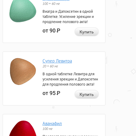
100 + 60 мг
Виагра и Дапоксетин в одной
таблетке. Усиление эрекции и
продление полового акта!
от 90
Р
Купить
Супер Левитра
20 + 60 мг
В одной таблетке Левитра для
усиления эрекции и Дапоксетин
для продления полового акта!
от 95
Р
Купить
Аванафил
100 мг