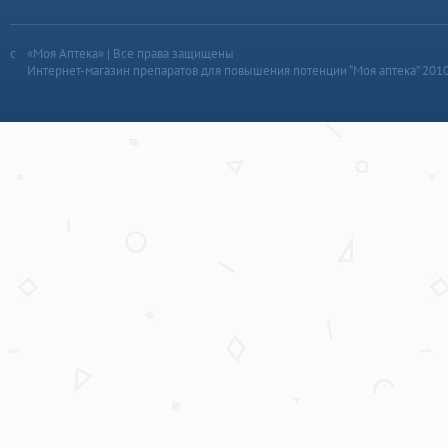
«Моя Аптека» | Все права защищены
Интернет-магазин препаратов для повышения потенции “Моя аптека” 201