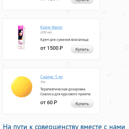
Крем Naron
(100 мг)
Крем для сужения влагалища
от 1500
Р
Купить
Сиалис 5 мг
5мг
Терапевтическая дозировка
Сиалиса для курсового приема
от 60
Р
Купить
На пути к совершенству вместе с нами