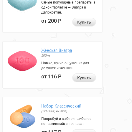
Самые популярные препараты в
одной таблетке — Виагра и
Дапоксетин.
от 200
Р
Купить
Женская Виагра
100мг
Новые, яркие ощущения для
девушек и женщин.
от 116
Р
Купить
Набор Классический
(2x100мг, 4x20мг)
Попробуй и выбери наиболее
понравившийся препарат.