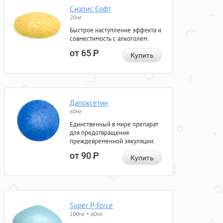
Сиалис Софт
20мг
Быстрое наступление эффекта и
совместимость с алкоголем.
от 65
Р
Купить
Дапоксетин
60мг
Единственный в мире препарат
для предотвращения
преждевременной эякуляции.
от 90
Р
Купить
Super P-force
100мг + 60мг