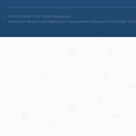
«Моя Аптека» | Все права защищены
Интернет-магазин препаратов для повышения потенции “Моя аптека” 201