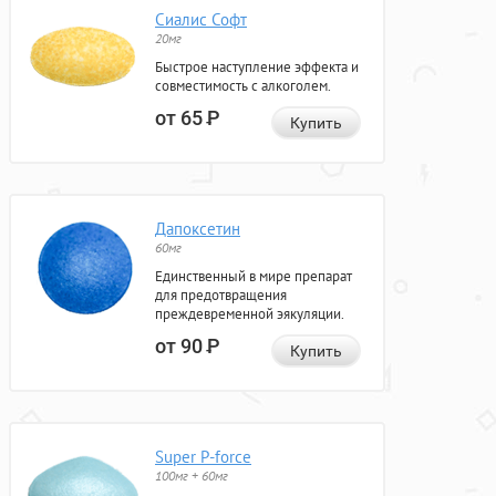
Сиалис Софт
20мг
Быстрое наступление эффекта и
совместимость с алкоголем.
от 65
Р
Купить
Дапоксетин
60мг
Единственный в мире препарат
для предотвращения
преждевременной эякуляции.
от 90
Р
Купить
Super P-force
100мг + 60мг