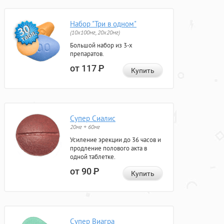
Набор "Три в одном"
(10x100мг, 20x20мг)
Большой набор из 3-х
препаратов.
от 117
Р
Купить
Супер Сиалис
20мг + 60мг
Усиление эрекции до 36 часов и
продление полового акта в
одной таблетке.
от 90
Р
Купить
Супер Виагра