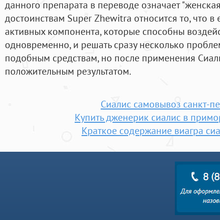
данного препарата в переводе означает "женская 
достоинствам Super Zhewitra относится то, что в е
активных компонента, которые способны воздейс
одновременно, и решать сразу несколько пробле
подобным средствам, но после применения Сиали
положительным результатом.
Сиалис самовывоз санкт-пе
Купить дженерик сиалис в прим
Краткое содержание виагра сиа