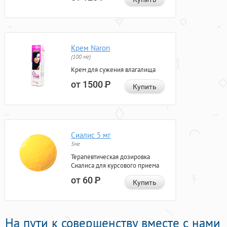
Крем Naron
(100 мг)
Крем для сужения влагалища
от 1500
Р
Купить
Сиалис 5 мг
5мг
Терапевтическая дозировка
Сиалиса для курсового приема
от 60
Р
Купить
На пути к совершенству вместе с нами