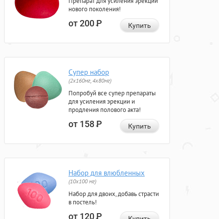
Препарат для усиления эрекции
нового поколения!
от 200
Р
Купить
Супер набор
(2х160мг, 4х80мг)
Попробуй все супер препараты
для усиления эрекции и
продления полового акта!
от 158
Р
Купить
Набор для влюбленных
(10х100 мг)
Набор для двоих, добавь страсти
в постель!
от 120
Р
Купить