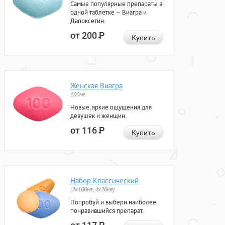
Самые популярные препараты в
одной таблетке — Виагра и
Дапоксетин.
от 200
Р
Купить
Женская Виагра
100мг
Новые, яркие ощущения для
девушек и женщин.
от 116
Р
Купить
Набор Классический
(2x100мг, 4x20мг)
Попробуй и выбери наиболее
понравившийся препарат.