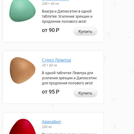
100 + 60 мг
Виагра и Дапоксетин в одной
таблетке. Усиление эрекции и
продление полового акта!
от 90
Р
Купить
Супер Левитра
20 + 60 мг
В одной таблетке Левитра для
усиления эрекции и Дапоксетин
для продления полового акта!
от 95
Р
Купить
Аванафил
100 мг