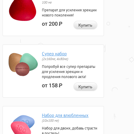
100 мг
Препарат для усиления эрекции
нового поколения!
от 200
Р
Купить
Супер набор
(2х160мг, 4х80мг)
Попробуй все супер препараты
для усиления эрекции и
продления полового акта!
от 158
Р
Купить
Набор для влюбленных
(10х100 мг)
Набор для двоих, добавь страсти
в постель!