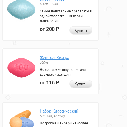
100мг + 60мг
Самые популярные препараты в
одной таблетке — Виагра и
Дапоксетин.
от 200
Р
Купить
Женская Виагра
100мг
Новые, яркие ощущения для
девушек и женщин.
от 116
Р
Купить
Набор Классический
(2x100мг, 4x20мг)
Попробуй и выбери наиболее