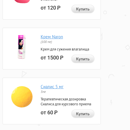
от 120
Р
Купить
Крем Naron
(100 мг)
Крем для сужения влагалища
от 1500
Р
Купить
Сиалис 5 мг
5мг
Терапевтическая дозировка
Сиалиса для курсового приема
от 60
Р
Купить