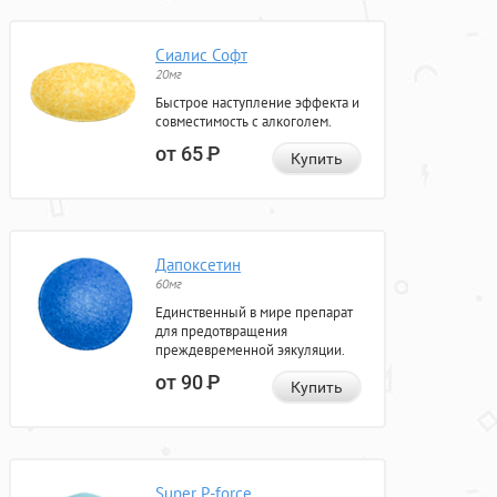
Сиалис Софт
20мг
Быстрое наступление эффекта и
совместимость с алкоголем.
от 65
Р
Купить
Дапоксетин
60мг
Единственный в мире препарат
для предотвращения
преждевременной эякуляции.
от 90
Р
Купить
Super P-force