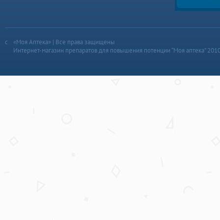
«Моя Аптека» | Все права защищены
Интернет-магазин препаратов для повышения потенции “Моя аптека” 201