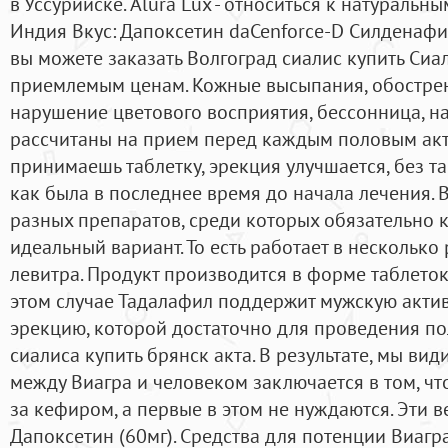
в Уссурийске. Alura Lux - относиться к натуральн
Индия Вкус: Дапоксетин daCenforce-D Силденафил 
вы можете заказать Волгоград сиалис купить Сиа
приемлемым ценам. Кожные высыпания, обострени
нарушение цветового восприятия, бессонница, н
рассчитаны на прием перед каждым половым акто
принимаешь таблетку, эрекция улучшается, без та
как была в последнее время до начала лечения. 
разных препаратов, среди которых обязательно 
идеальный вариант. То есть работает в несколько
левитра. Продукт производится в форме таблето
этом случае Тадалафил поддержит мужскую акти
эрекцию, которой достаточно для проведения п
сиалиса купить брянск акта. В результате, мы вид
между Виагра и человеком заключается в том, чт
за кефиром, а первые в этом не нуждаются. Эти 
Дапоксетин (60мг). Средства для потенции Виагр