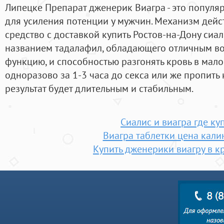
Липецке Препарат дженерик Виагра - это популя
для усиления потенции у мужчин. Механизм дей
средство с доставкой купить Ростов-на-Дону сиа
названием тадалафил, обладающего отличным во
функцию, и способностью разгонять кровь в мало
одноразово за 1-3 часа до секса или же пропить 
результат будет длительным и стабильным.
Сиалис и виагра где ку
Виагра таблетки цена кали
Купить дженерики виагру в к