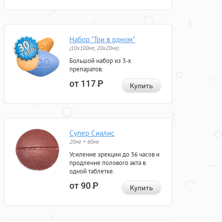
Набор "Три в одном"
(10x100мг, 20x20мг)
Большой набор из 3-х
препаратов.
от 117
Р
Купить
Супер Сиалис
20мг + 60мг
Усиление эрекции до 36 часов и
продление полового акта в
одной таблетке.
от 90
Р
Купить