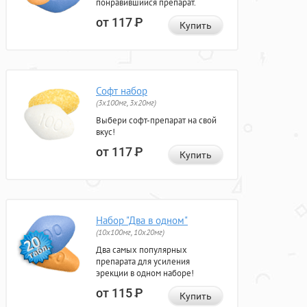
понравившийся препарат.
от 117
Р
Купить
Софт набор
(3x100мг, 3x20мг)
Выбери софт-препарат на свой
вкус!
от 117
Р
Купить
Набор "Два в одном"
(10x100мг, 10x20мг)
Два самых популярных
препарата для усиления
эрекции в одном наборе!
от 115
Р
Купить