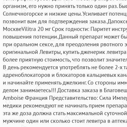
организм, его нужно принять только один раз. Бы
Солнечногорске и низкие цены. Усиливает потен
позвонит вам для подтверждения заказа. Дапокс
МосквеVilitra 20 мг Срок годности: Паритет инст
повышения потенции. Данный препарат может б
при оральном сексе, для преодоления рвотного э
оригинальной Левитры, купить дженерик левитра
более приятную стоимость, что позволит значите
В день рекомендуется употреблять не более 2-х 
адреноблокаторов и блокаторов кальциевых кана
и начинайте применять джелкинг. Co стороны им
делом занимаетесь!!! Доставка заказа в Благове
Amboise Франция Представительство: Сила Импе
медики рекомендуют не начинать прием препарат
эта же доза должна стать максимальной суточной
мужчине один или сколько стоит левитра в апте