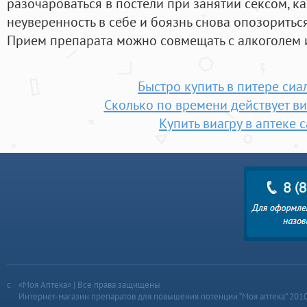
разочароваться в постели при занятии сексом, ка
неуверенность в себе и боязнь снова опозоритьс
Прием препарата можно совмещать с алкоголем 
Быстро купить в питере сиа
Сколько по времени действует ви
Купить виагру в аптеке 
«Моя Аптека» | Все права защищены
Интернет-магазин препаратов для повышения потенции “Моя аптека” 201