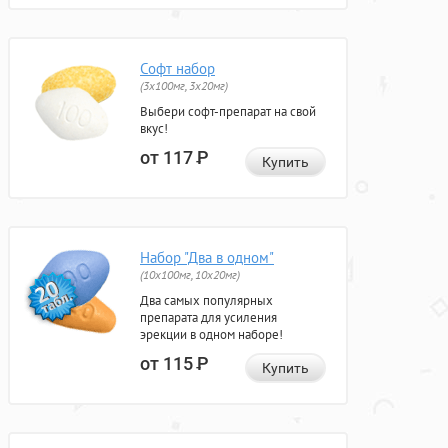
Софт набор
(3x100мг, 3x20мг)
Выбери софт-препарат на свой
вкус!
от 117
Р
Купить
Набор "Два в одном"
(10x100мг, 10x20мг)
Два самых популярных
препарата для усиления
эрекции в одном наборе!
от 115
Р
Купить