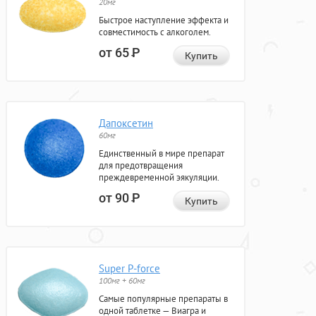
20мг
Быстрое наступление эффекта и
совместимость с алкоголем.
от 65
Р
Купить
Дапоксетин
60мг
Единственный в мире препарат
для предотвращения
преждевременной эякуляции.
от 90
Р
Купить
Super P-force
100мг + 60мг
Самые популярные препараты в
одной таблетке — Виагра и