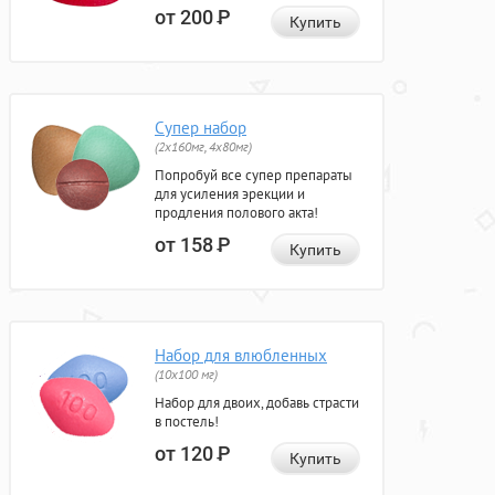
от 200
Р
Купить
Супер набор
(2х160мг, 4х80мг)
Попробуй все супер препараты
для усиления эрекции и
продления полового акта!
от 158
Р
Купить
Набор для влюбленных
(10х100 мг)
Набор для двоих, добавь страсти
в постель!
от 120
Р
Купить