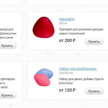
Аванафил
100 мг
евитра для
Препарат для усиления эрекции
 Дапоксетин
нового поколения!
вого акта!
от 200
Р
Купить
Купить
Набор для влюбленных
(10х100 мг)
 препараты
Набор для двоих, добавь страсти
ии и
в постель!
 акта!
от 120
Р
Купить
Купить