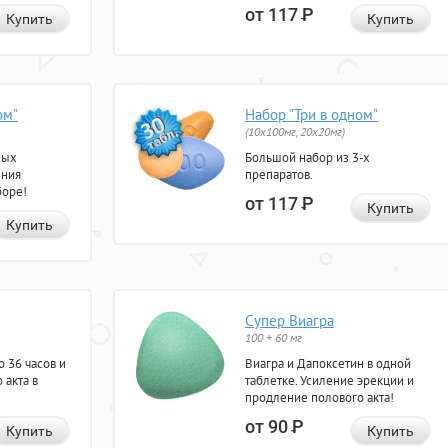
от 117
Р
Купить
Купить
ом"
Набор "Три в одном"
(10x100мг, 20x20мг)
ных
Большой набор из 3-х
ения
препаратов.
боре!
от 117
Р
Купить
Купить
Супер Виагра
100 + 60 мг
 36 часов и
Виагра и Дапоксетин в одной
 акта в
таблетке. Усиление эрекции и
продление полового акта!
от 90
Р
Купить
Купить