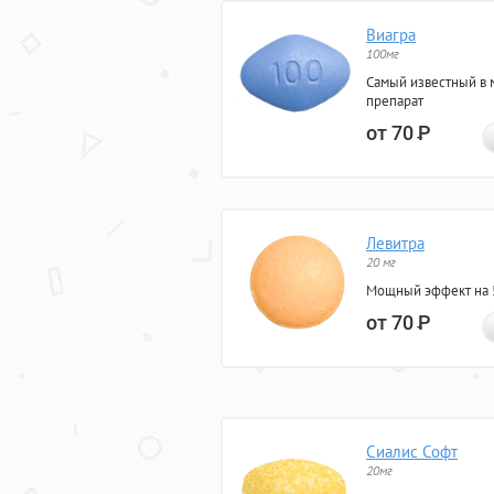
Виагра
100мг
Самый известный в 
препарат
от 70
Р
Левитра
20 мг
Мощный эффект на 5
от 70
Р
Сиалис Софт
20мг