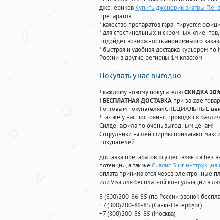
дженериков
Купить дженерик виагры Пен
препаратов
* качество препаратов гарантируется офи
* для стестинельных и скромных клиентов,
подойдет возможность анонимныого заказа
* быстрая и удобная доставка курьером по 
России в другие регионы 1м классом
Покупать у нас выгодно
! каждому новому покупателю
СКИДКА 10
!
БЕСПЛАТНАЯ ДОСТАВКА
при заказе товар
! оптовым покупателям СПЕЦИАЛЬНЫЕ цены
! так же у нас постоянно проводятся раз
Силденафила по очень выгодным ценам!
Cотрудники нашей фирмы прилагают макси
покупателей
доставка препаратов осуществляется без в
потенции, а так же
Сиалис 5 мг инструкция
оплата принимаются через электронные пл
или Visa для бесплатной консультации в л
8
(800
)200-86-85
(
по России звонок беспла
+7
(800
)200-86-85
(
Санкт-Петербург)
+7
(800
)200-86-85
(
Москва)