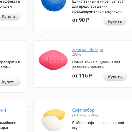
е эффекта и
Единственный в мире препарат
коголем.
для предотвращения
преждевременной эякуляции.
Купить
от 90
Р
Купить
Женская Виагра
100мг
препараты в
Новые, яркие ощущения для
агра и
девушек и женщин.
от 116
Р
Купить
Купить
кий
Софт набор
(3x100мг, 3x20мг)
 наиболее
Выбери софт-препарат на свой
арат.
вкус!