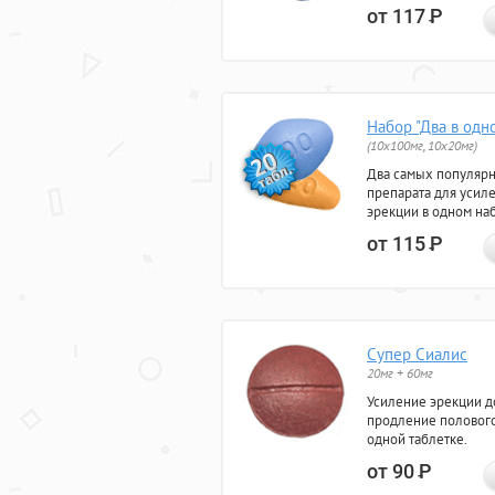
от 117
Р
Набор "Два в одн
(10x100мг, 10x20мг)
Два самых популяр
препарата для усил
эрекции в одном на
от 115
Р
Супер Сиалис
20мг + 60мг
Усиление эрекции до
продление полового
одной таблетке.
от 90
Р