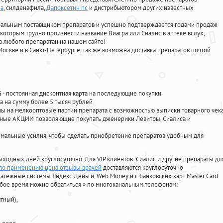
за
, силденафила
,
Дапоксетин hc
и дистрибьютором других известных
циальным поставщиком препаратов и успешно подтверждается годами продаж
 которым трудно произнести название Виагра или Сиалис в аптеке вслух,
 любого препаратан на нашем сайте!
Москве и в Санкт-Петербурге, так же возможна доставка препаратов почтой
%
- постоянная дисконтная карта на последующие покупки
а на сумму более 5 тысяч рублей
 на мелкооптовые партии препарата с возможностью выписки товарного чек
личные АКЦИИ позволяющие покупать дженерики Левитры, Сиалиса и
мальные усилия, чтобы сделать приобретение препаратов удобным для
ыходных дней круглосуточно. Для VIP клиентов: Сиалис и другие препараты дл
 по применению цена отзывы врачей
доставляются круглосуточно
атежные системы Яндекс Деньги, Web Money и с банковских карт Master Card
юбое время можно обратиться
»
по многоканальным телефонам:
тный),