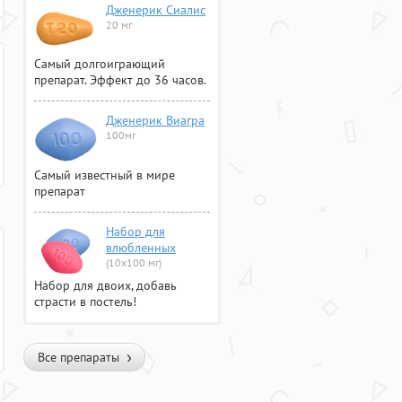
Дженерик Сиалис
20 мг
Самый долгоиграющий
препарат. Эффект до 36 часов.
Дженерик Виагра
100мг
Самый известный в мире
препарат
Набор для
влюбленных
(10х100 мг)
Набор для двоих, добавь
страсти в постель!
Все препараты