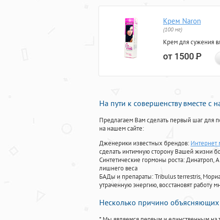
Крем Naron
(100 мг)
Крем для сужения в
от 1500
Р
На пути к совершенству вместе с 
Предлагаем Вам сделать первый шаг для п
на нашем сайте:
Дженерики известных брендов:
Интернет 
сделать интимную сторону Вашей жизни б
Синтетические гормоны роста
: Динатроп, 
лишнего веса
БАДы и препараты:
Tribulus terrestris, М
утраченную энергию, восстановят работу мн
Несколько причино объясняющих 
* Мы являемся первым и единственным на 