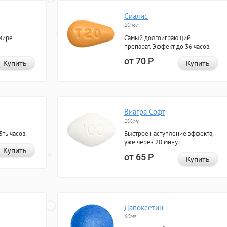
Сиалис
20 мг
мире
Самый долгоиграющий
препарат. Эффект до 36 часов.
от 70
Р
Купить
Купить
Виагра Софт
100мг
ть часов.
Быстрое наступление эффекта,
уже через 20 минут.
Купить
от 65
Р
Купить
Дапоксетин
60мг