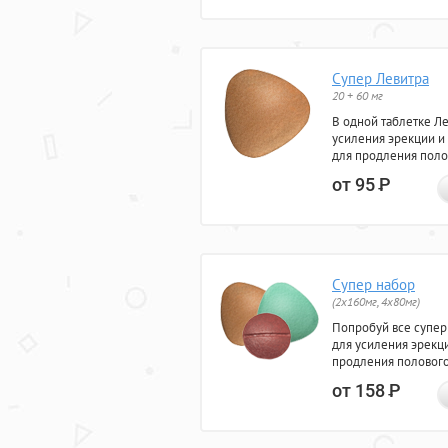
Супер Левитра
20 + 60 мг
В одной таблетке Л
усиления эрекции и
для продления поло
от 95
Р
Супер набор
(2х160мг, 4х80мг)
Попробуй все супер
для усиления эрекц
продления полового
от 158
Р