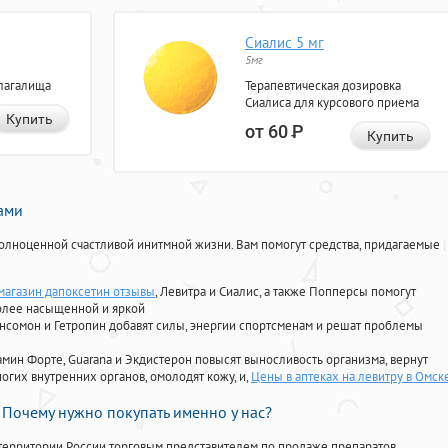
Сиалис 5 мг
5мг
лагалища
Терапевтическая дозировка
Сиалиса для курсового приема
Купить
от 60
Р
Купить
нами
олноценной счастливой инитмной жизни. Вам помогут средства, придагаемые
магазин дапоксетин отзывы
, Левитра и Сиалис, а также Попперсы помогут
олее насыщенной и яркой
Ансомон и Гетропин добавят силы, энергии спортсменам и решат проблемы
ориамин Форте, Guarana и Экдистерон повысят выносливость организма, вернут
огих внутренних органов, омолодят кожу, и,
Цены в аптеках на левитру в Омск
Почему нужно покупать именно у нас?
территории России торговым представителем по продаже препаратов