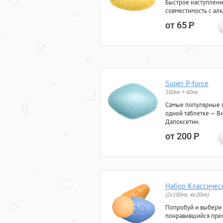
Быстрое наступлени
совместимость с ал
от 65
Р
Super P-force
100мг + 60мг
Самые популярные 
одной таблетке — Ви
Дапоксетин.
от 200
Р
Набор Классичес
(2x100мг, 4x20мг)
Попробуй и выбери
понравившийся преп