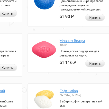
е эффекта и
Единственный в мире препарат
коголем.
для предотвращения
преждевременной эякуляции.
Купить
от 90
Р
Купить
Женская Виагра
100мг
препараты в
Новые, яркие ощущения для
агра и
девушек и женщин.
от 116
Р
Купить
Купить
кий
Софт набор
(3x100мг, 3x20мг)
 наиболее
Выбери софт-препарат на свой
арат.
вкус!