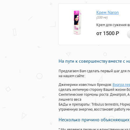
Крем Naron
(100 мг)
Крем для сужения в
от 1500
Р
На пути к совершенству вместе с 
Предлагаем Вам сделать первый шаг для п
на нашем сайте:
Дженерики известных брендов:
Виагра ле
сделать интимную сторону Вашей жизни б
Синтетические гормоны роста
: Динатроп, 
лишнего веса
БАДы и препараты:
Tribulus terrestris, М
утраченную энергию, восстановят работу мн
Несколько причино объясняющих 
* Мы являемся первым и единственным на 