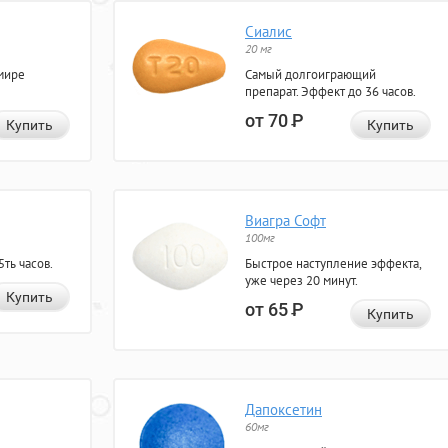
Сиалис
20 мг
мире
Самый долгоиграющий
препарат. Эффект до 36 часов.
от 70
Р
Купить
Купить
Виагра Софт
100мг
ть часов.
Быстрое наступление эффекта,
уже через 20 минут.
Купить
от 65
Р
Купить
Дапоксетин
60мг