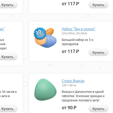
от 117
Р
Купить
Купить
ом"
Набор "Три в одном"
(10x100мг, 20x20мг)
ных
Большой набор из 3-х
ения
препаратов.
боре!
от 117
Р
Купить
Купить
Супер Виагра
100 + 60 мг
 36 часов и
Виагра и Дапоксетин в одной
 акта в
таблетке. Усиление эрекции и
продление полового акта!
от 90
Р
Купить
Купить