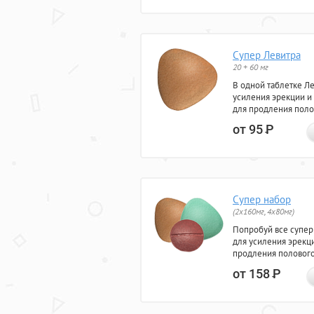
Супер Левитра
20 + 60 мг
В одной таблетке Л
усиления эрекции и
для продления поло
от 95
Р
Супер набор
(2х160мг, 4х80мг)
Попробуй все супер
для усиления эрекц
продления полового
от 158
Р