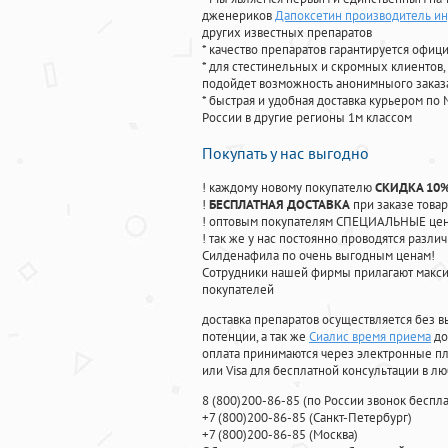
дженериков
Дапоксетин производитель и
других известных препаратов
* качество препаратов гарантируется офи
* для стестинельных и скромных клиентов,
подойдет возможность анонимныого заказа
* быстрая и удобная доставка курьером по 
России в другие регионы 1м классом
Покупать у нас выгодно
! каждому новому покупателю
СКИДКА 10
!
БЕСПЛАТНАЯ ДОСТАВКА
при заказе товар
! оптовым покупателям СПЕЦИАЛЬНЫЕ цены
! так же у нас постоянно проводятся раз
Силденафила по очень выгодным ценам!
Cотрудники нашей фирмы прилагают макси
покупателей
доставка препаратов осуществляется без в
потенции, а так же
Сиалис время приема
до
оплата принимаются через электронные пл
или Visa для бесплатной консультации в л
8
(800
)200-86-85
(
по России звонок беспла
+7
(800
)200-86-85
(
Санкт-Петербург)
+7
(800
)200-86-85
(
Москва)