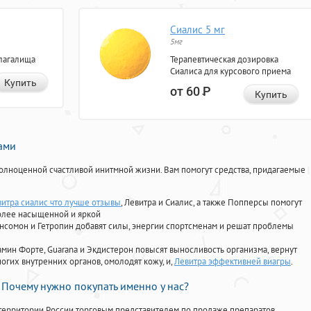
Сиалис 5 мг
5мг
лагалища
Терапевтическая дозировка
Сиалиса для курсового приема
Купить
от 60
Р
Купить
нами
олноценной счастливой инитмной жизни. Вам помогут средства, придагаемые
витра сиалис что лучше отзывы
, Левитра и Сиалис, а также Попперсы помогут
олее насыщенной и яркой
Ансомон и Гетропин добавят силы, энергии спортсменам и решат проблемы
ориамин Форте, Guarana и Экдистерон повысят выносливость организма, вернут
огих внутренних органов, омолодят кожу, и,
Левитра эффективней виагры
.
Почему нужно покупать именно у нас?
территории России торговым представителем по продаже препаратов