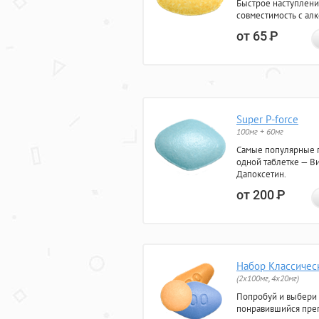
Быстрое наступлени
совместимость с ал
от 65
Р
Super P-force
100мг + 60мг
Самые популярные 
одной таблетке — Ви
Дапоксетин.
от 200
Р
Набор Классичес
(2x100мг, 4x20мг)
Попробуй и выбери
понравившийся преп