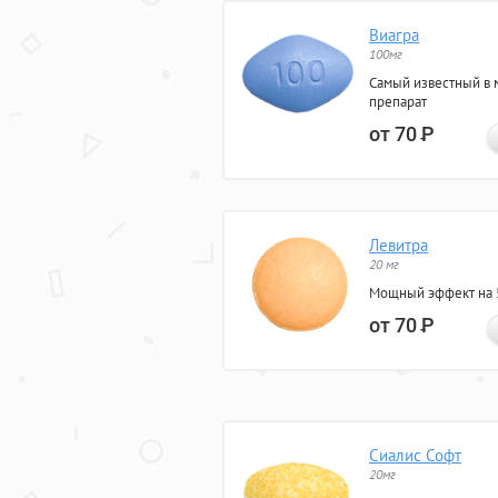
Виагра
100мг
Самый известный в 
препарат
от 70
Р
Левитра
20 мг
Мощный эффект на 5
от 70
Р
Сиалис Софт
20мг