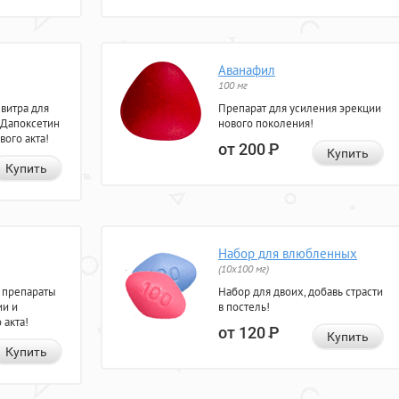
Аванафил
100 мг
евитра для
Препарат для усиления эрекции
 Дапоксетин
нового поколения!
вого акта!
от 200
Р
Купить
Купить
Набор для влюбленных
(10х100 мг)
 препараты
Набор для двоих, добавь страсти
ии и
в постель!
 акта!
от 120
Р
Купить
Купить