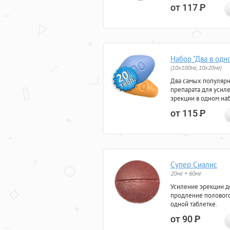
от 117
Р
Набор "Два в одн
(10x100мг, 10x20мг)
Два самых популяр
препарата для усил
эрекции в одном на
от 115
Р
Супер Сиалис
20мг + 60мг
Усиление эрекции до
продление полового
одной таблетке.
от 90
Р