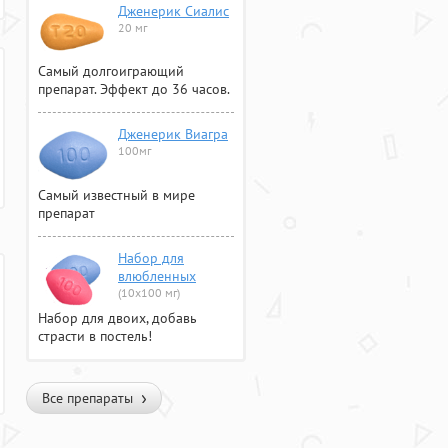
Дженерик Сиалис
20 мг
Самый долгоиграющий
препарат. Эффект до 36 часов.
Дженерик Виагра
100мг
Самый известный в мире
препарат
Набор для
влюбленных
(10х100 мг)
Набор для двоих, добавь
страсти в постель!
Все препараты