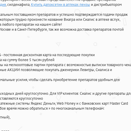
ндия
, силденафила
,
Купить дапоксетин в аптеках пензы
и дистрибьютором
циальным поставщиком препаратов и успешно подтверждается годами продаж
 которым трудно произнести название Виагра или Сиалис в аптеке вслух,
 любого препаратан на нашем сайте!
Москве и в Санкт-Петербурге, так же возможна доставка препаратов почтой
%
- постоянная дисконтная карта на последующие покупки
а на сумму более 5 тысяч рублей
 на мелкооптовые партии препарата с возможностью выписки товарного чек
личные АКЦИИ позволяющие покупать дженерики Левитры, Сиалиса и
мальные усилия, чтобы сделать приобретение препаратов удобным для
ыходных дней круглосуточно. Для VIP клиентов: Сиалис и другие препараты дл
ставляются круглосуточно
атежные системы Яндекс Деньги, Web Money и с банковских карт Master Card
юбое время можно обратиться
»
по многоканальным телефонам:
тный),