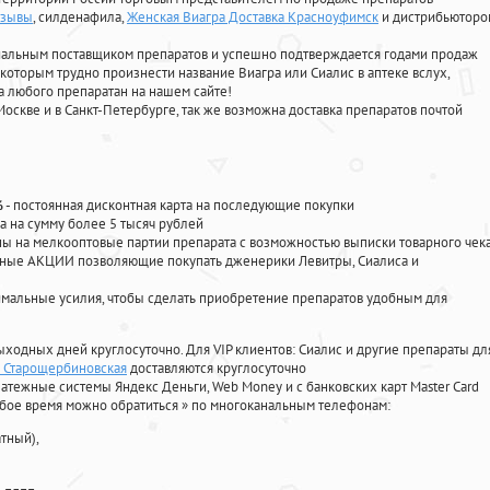
тзывы
, силденафила
,
Женская Виагра Доставка Красноуфимск
и дистрибьюторо
циальным поставщиком препаратов и успешно подтверждается годами продаж
 которым трудно произнести название Виагра или Сиалис в аптеке вслух,
 любого препаратан на нашем сайте!
Москве и в Санкт-Петербурге, так же возможна доставка препаратов почтой
%
- постоянная дисконтная карта на последующие покупки
а на сумму более 5 тысяч рублей
 на мелкооптовые партии препарата с возможностью выписки товарного чек
личные АКЦИИ позволяющие покупать дженерики Левитры, Сиалиса и
мальные усилия, чтобы сделать приобретение препаратов удобным для
ыходных дней круглосуточно. Для VIP клиентов: Сиалис и другие препараты дл
а Старощербиновская
доставляются круглосуточно
атежные системы Яндекс Деньги, Web Money и с банковских карт Master Card
юбое время можно обратиться
»
по многоканальным телефонам:
тный),