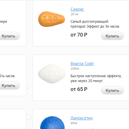
Сиалис
20 мг
мире
Самый долгоиграющий
препарат. Эффект до 36 часов.
от 70
Р
Купить
Купить
Виагра Софт
100мг
ть часов.
Быстрое наступление эффекта,
уже через 20 минут.
Купить
от 65
Р
Купить
Дапоксетин
60мг