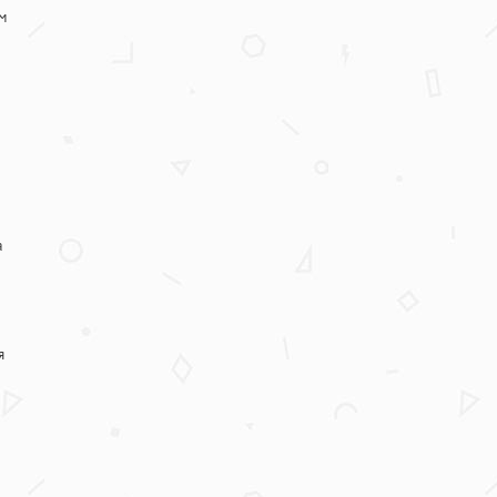
м
а
я