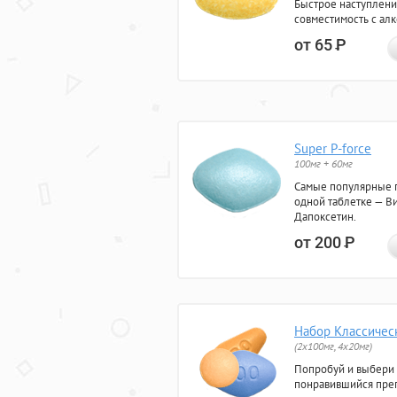
Быстрое наступлени
совместимость с ал
от 65
Р
Super P-force
100мг + 60мг
Самые популярные 
одной таблетке — Ви
Дапоксетин.
от 200
Р
Набор Классичес
(2x100мг, 4x20мг)
Попробуй и выбери
понравившийся преп