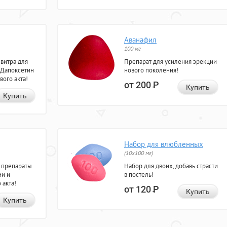
Аванафил
100 мг
евитра для
Препарат для усиления эрекции
 Дапоксетин
нового поколения!
вого акта!
от 200
Р
Купить
Купить
Набор для влюбленных
(10х100 мг)
 препараты
Набор для двоих, добавь страсти
ии и
в постель!
 акта!
от 120
Р
Купить
Купить