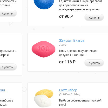
е эффекта и
Единственный в мире препарат
коголем.
для предотвращения
преждевременной эякуляции.
Купить
от 90
Р
Купить
Женская Виагра
100мг
препараты в
Новые, яркие ощущения для
агра и
девушек и женщин.
от 116
Р
Купить
Купить
кий
Софт набор
(3x100мг, 3x20мг)
 наиболее
Выбери софт-препарат на свой
арат.
вкус!