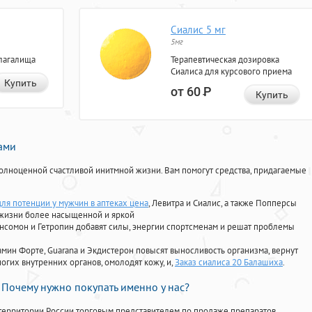
Сиалис 5 мг
5мг
лагалища
Терапевтическая дозировка
Сиалиса для курсового приема
Купить
от 60
Р
Купить
нами
олноценной счастливой инитмной жизни. Вам помогут средства, придагаемые
для потенции у мужчин в аптеках цена
, Левитра и Сиалис, а также Попперсы
 жизни более насыщенной и яркой
Ансомон и Гетропин добавят силы, энергии спортсменам и решат проблемы
ориамин Форте, Guarana и Экдистерон повысят выносливость организма, вернут
огих внутренних органов, омолодят кожу, и,
Заказ сиалиса 20 Балашиха
.
Почему нужно покупать именно у нас?
территории России торговым представителем по продаже препаратов