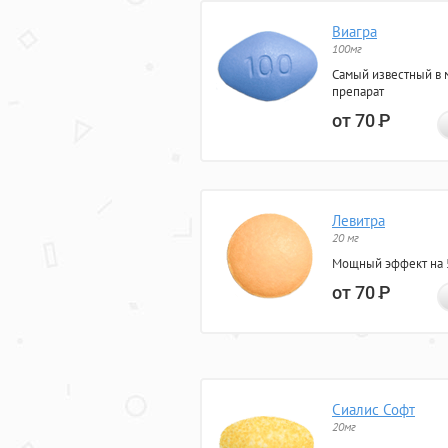
Виагра
100мг
Самый известный в 
препарат
от 70
Р
Левитра
20 мг
Мощный эффект на 5
от 70
Р
Сиалис Софт
20мг