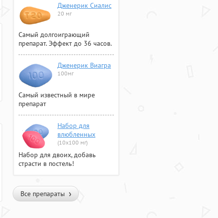
Дженерик Сиалис
20 мг
Самый долгоиграющий
препарат. Эффект до 36 часов.
Дженерик Виагра
100мг
Самый известный в мире
препарат
Набор для
влюбленных
(10х100 мг)
Набор для двоих, добавь
страсти в постель!
Все препараты