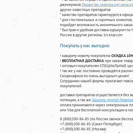
дженериков
Лекарство левитра одт цена о
других известных препаратов
* качество препаратов гарантируется офи
* для стестинельных и скромных клиентов,
подойдет возможность анонимныого заказа
* быстрая и удобная доставка курьером по 
России в другие регионы 1м классом
Покупать у нас выгодно
! каждому новому покупателю
СКИДКА 10
!
БЕСПЛАТНАЯ ДОСТАВКА
при заказе товар
! оптовым покупателям СПЕЦИАЛЬНЫЕ цены
! так же у нас постоянно проводятся раз
Силденафила по очень выгодным ценам!
Cотрудники нашей фирмы прилагают макси
покупателей
доставка препаратов осуществляется без в
потенции, а так же
Заказать почтой Левитр
оплата принимаются через электронные пл
или Visa для бесплатной консультации в л
8
(800
)200-86-85
(
по России звонок беспла
+7
(800
)200-86-85
(
Санкт-Петербург)
+7
(800
)200-86-85
(
Москва)