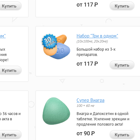
от 117
Р
Купить
Купить
ом"
Набор "Три в одном"
(10x100мг, 20x20мг)
ных
Большой набор из 3-х
ения
препаратов.
боре!
от 117
Р
Купить
Купить
Супер Виагра
100 + 60 мг
 36 часов и
Виагра и Дапоксетин в одной
 акта в
таблетке. Усиление эрекции и
продление полового акта!
от 90
Р
Купить
Купить