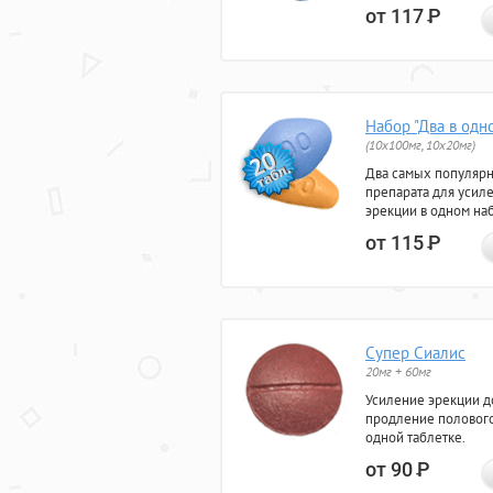
от 117
Р
Набор "Два в одн
(10x100мг, 10x20мг)
Два самых популяр
препарата для усил
эрекции в одном на
от 115
Р
Супер Сиалис
20мг + 60мг
Усиление эрекции до
продление полового
одной таблетке.
от 90
Р