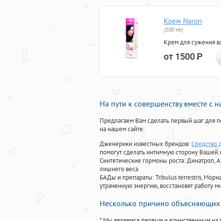
Крем Naron
(100 мг)
Крем для сужения в
от 1500
Р
На пути к совершенству вместе с 
Предлагаем Вам сделать первый шаг для п
на нашем сайте:
Дженерики известных брендов:
Средство 
помогут сделать интимную сторону Вашей
Синтетические гормоны роста
: Динатроп, 
лишнего веса
БАДы и препараты:
Tribulus terrestris, М
утраченную энергию, восстановят работу мн
Несколько причино объясняющих 
* Мы являемся первым и единственным на 