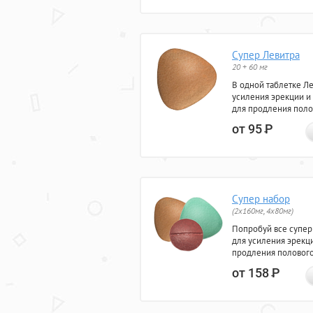
Супер Левитра
20 + 60 мг
В одной таблетке Л
усиления эрекции и
для продления поло
от 95
Р
Супер набор
(2х160мг, 4х80мг)
Попробуй все супер
для усиления эрекц
продления полового
от 158
Р