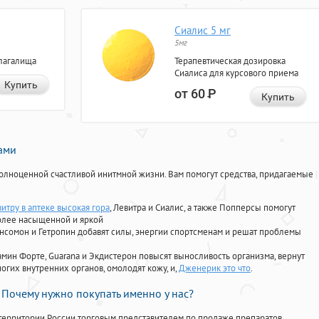
Сиалис 5 мг
5мг
лагалища
Терапевтическая дозировка
Сиалиса для курсового приема
Купить
от 60
Р
Купить
нами
олноценной счастливой инитмной жизни. Вам помогут средства, придагаемые
итру в аптеке высокая гора
, Левитра и Сиалис, а также Попперсы помогут
олее насыщенной и яркой
Ансомон и Гетропин добавят силы, энергии спортсменам и решат проблемы
ориамин Форте, Guarana и Экдистерон повысят выносливость организма, вернут
огих внутренних органов, омолодят кожу, и,
Дженерик это что
.
Почему нужно покупать именно у нас?
территории России торговым представителем по продаже препаратов