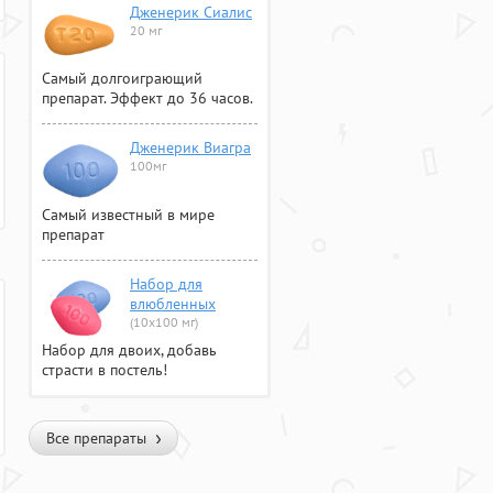
Дженерик Сиалис
20 мг
Самый долгоиграющий
препарат. Эффект до 36 часов.
Дженерик Виагра
100мг
Самый известный в мире
препарат
Набор для
влюбленных
(10х100 мг)
Набор для двоих, добавь
страсти в постель!
Все препараты