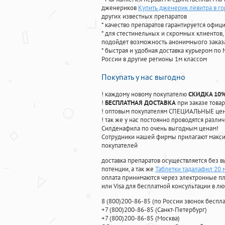
дженериков
Купить дженерик левитра в г
других известных препаратов
* качество препаратов гарантируется офи
* для стестинельных и скромных клиентов,
подойдет возможность анонимныого заказа
* быстрая и удобная доставка курьером по 
России в другие регионы 1м классом
Покупать у нас выгодно
! каждому новому покупателю
СКИДКА 10
!
БЕСПЛАТНАЯ ДОСТАВКА
при заказе товар
! оптовым покупателям СПЕЦИАЛЬНЫЕ цены
! так же у нас постоянно проводятся раз
Силденафила по очень выгодным ценам!
Cотрудники нашей фирмы прилагают макси
покупателей
доставка препаратов осуществляется без в
потенции, а так же
Таблетки тадалафил 20 м
оплата принимаются через электронные пл
или Visa для бесплатной консультации в л
8
(800
)200-86-85
(
по России звонок беспла
+7
(800
)200-86-85
(
Санкт-Петербург)
+7
(800
)200-86-85
(
Москва)