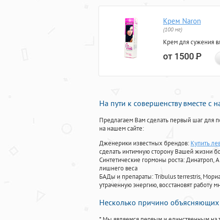
Крем Naron
(100 мг)
Крем для сужения в
от 1500
Р
На пути к совершенству вместе с 
Предлагаем Вам сделать первый шаг для п
на нашем сайте:
Дженерики известных брендов:
Купить лев
сделать интимную сторону Вашей жизни б
Синтетические гормоны роста
: Динатроп, 
лишнего веса
БАДы и препараты:
Tribulus terrestris, М
утраченную энергию, восстановят работу мн
Несколько причино объясняющих 
* Мы являемся первым и единственным на 