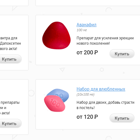
Аванафил
100 мг
евитра для
Препарат для усиления эрекции
 Дапоксетин
нового поколения!
вого акта!
от 200
Р
Купить
Купить
Набор для влюбленных
(10х100 мг)
 препараты
Набор для двоих, добавь страсти
ии и
в постель!
 акта!
от 120
Р
Купить
Купить