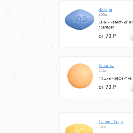
Виагра
100мг
Самый известный в 
препарат
от 70
Р
Левитра
20 мг
Мощный эффект на 5
от 70
Р
Сиалис Софт
20мг