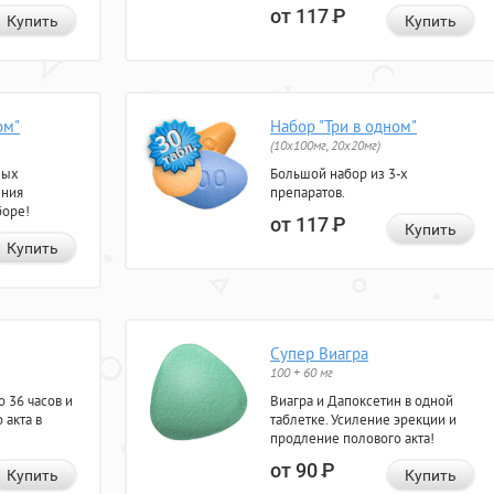
от 117
Р
Купить
Купить
ом"
Набор "Три в одном"
(10x100мг, 20x20мг)
ных
Большой набор из 3-х
ения
препаратов.
боре!
от 117
Р
Купить
Купить
Супер Виагра
100 + 60 мг
 36 часов и
Виагра и Дапоксетин в одной
 акта в
таблетке. Усиление эрекции и
продление полового акта!
от 90
Р
Купить
Купить