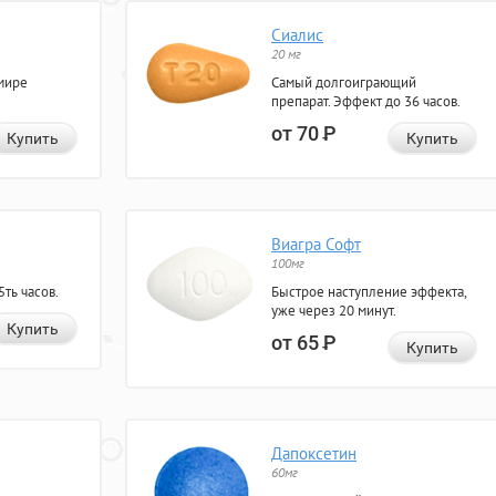
Сиалис
20 мг
мире
Самый долгоиграющий
препарат. Эффект до 36 часов.
от 70
Р
Купить
Купить
Виагра Софт
100мг
ть часов.
Быстрое наступление эффекта,
уже через 20 минут.
Купить
от 65
Р
Купить
Дапоксетин
60мг