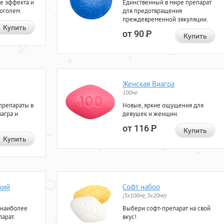
е эффекта и
Единственный в мире препарат
коголем.
для предотвращения
преждевременной эякуляции.
Купить
от 90
Р
Купить
Женская Виагра
100мг
препараты в
Новые, яркие ощущения для
агра и
девушек и женщин.
от 116
Р
Купить
Купить
кий
Софт набор
(3x100мг, 3x20мг)
 наиболее
Выбери софт-препарат на свой
арат.
вкус!