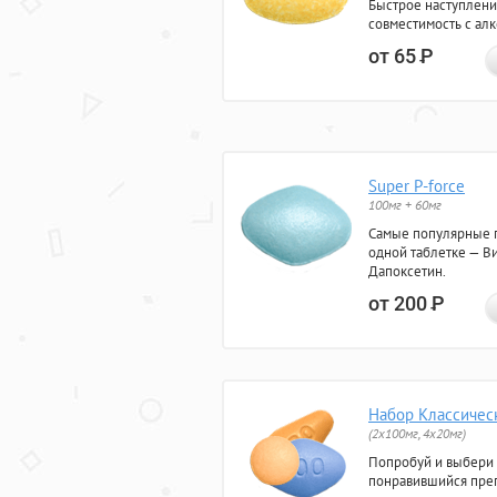
Быстрое наступлени
совместимость с ал
от 65
Р
Super P-force
100мг + 60мг
Самые популярные 
одной таблетке — Ви
Дапоксетин.
от 200
Р
Набор Классичес
(2x100мг, 4x20мг)
Попробуй и выбери
понравившийся преп