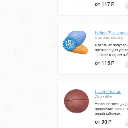
от 117
Р
Набор "Два в одн
(10x100мг, 10x20мг)
Два самых популяр
препарата для усил
эрекции в одном на
от 115
Р
Супер Сиалис
20мг + 60мг
Усиление эрекции до
продление полового
одной таблетке.
от 90
Р