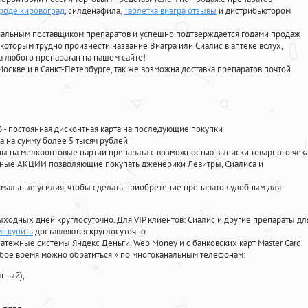
ороде кировоград
, силденафила
,
Таблетка виагра отзывы
и дистрибьютором
циальным поставщиком препаратов и успешно подтверждается годами продаж
 которым трудно произнести название Виагра или Сиалис в аптеке вслух,
 любого препаратан на нашем сайте!
Москве и в Санкт-Петербурге, так же возможна доставка препаратов почтой
%
- постоянная дисконтная карта на последующие покупки
а на сумму более 5 тысяч рублей
 на мелкооптовые партии препарата с возможностью выписки товарного чек
личные АКЦИИ позволяющие покупать дженерики Левитры, Сиалиса и
мальные усилия, чтобы сделать приобретение препаратов удобным для
ыходных дней круглосуточно. Для VIP клиентов: Сиалис и другие препараты дл
г купить
доставляются круглосуточно
атежные системы Яндекс Деньги, Web Money и с банковских карт Master Card
юбое время можно обратиться
»
по многоканальным телефонам:
тный),