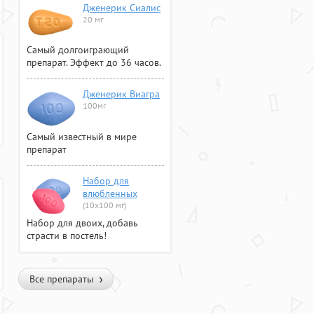
Дженерик Сиалис
20 мг
Самый долгоиграющий
препарат. Эффект до 36 часов.
Дженерик Виагра
100мг
Самый известный в мире
препарат
Набор для
влюбленных
(10х100 мг)
Набор для двоих, добавь
страсти в постель!
Все препараты