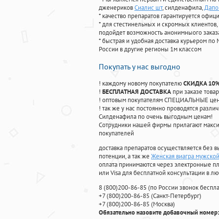
дженериков
Сиалис шт
, силденафила
,
Дапо
* качество препаратов гарантируется офи
* для стестинельных и скромных клиентов,
подойдет возможность анонимныого заказа
* быстрая и удобная доставка курьером по 
России в другие регионы 1м классом
Покупать у нас выгодно
! каждому новому покупателю
СКИДКА 10
!
БЕСПЛАТНАЯ ДОСТАВКА
при заказе товар
! оптовым покупателям СПЕЦИАЛЬНЫЕ цены
! так же у нас постоянно проводятся раз
Силденафила по очень выгодным ценам!
Cотрудники нашей фирмы прилагают макси
покупателей
доставка препаратов осуществляется без в
потенции, а так же
Женская виагра мужско
оплата принимаются через электронные пл
или Visa для бесплатной консультации в л
8
(800
)200-86-85
(
по России звонок беспла
+7
(800
)200-86-85
(
Санкт-Петербург)
+7
(800
)200-86-85
(
Москва)
Обязательно назовите добавочный номер: