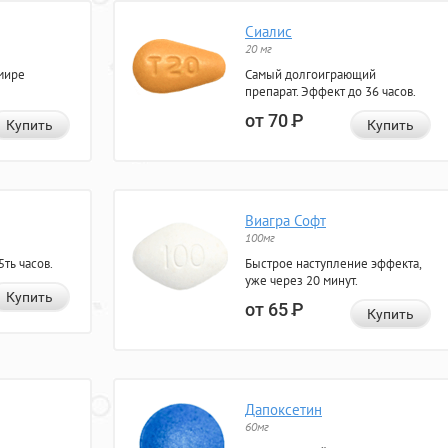
Сиалис
20 мг
мире
Самый долгоиграющий
препарат. Эффект до 36 часов.
от 70
Р
Купить
Купить
Виагра Софт
100мг
ть часов.
Быстрое наступление эффекта,
уже через 20 минут.
Купить
от 65
Р
Купить
Дапоксетин
60мг