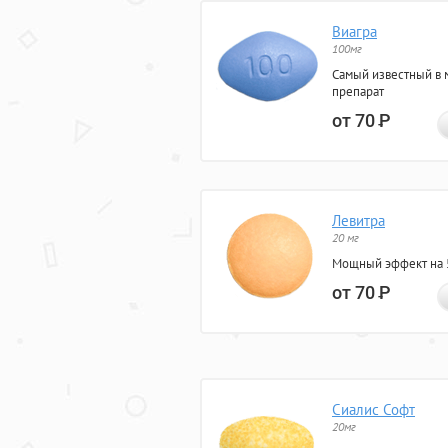
Виагра
100мг
Самый известный в 
препарат
от 70
Р
Левитра
20 мг
Мощный эффект на 5
от 70
Р
Сиалис Софт
20мг