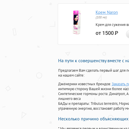
Крем Naron
(100 мг)
Крем для сужения в
от 1500
Р
На пути к совершенству вместе с 
Предлагаем Вам сделать первый шаг для п
на нашем сайте:
Дженерики известных брендов:
Заказать 
интимную сторону Вашей жизни более на
Синтетические гормоны роста
: Динатроп, 
лишнего веса
БАДы и препараты:
Tribulus terrestris, М
утраченную энергию, восстановят работу мн
Несколько причино объясняющих 
* Мы являемся первым и единственным на 