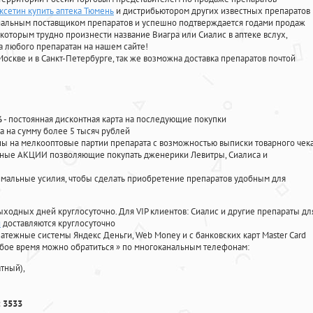
ксетин купить аптека Тюмень
и дистрибьютором других известных препаратов
циальным поставщиком препаратов и успешно подтверждается годами продаж
 которым трудно произнести название Виагра или Сиалис в аптеке вслух,
 любого препаратан на нашем сайте!
Москве и в Санкт-Петербурге, так же возможна доставка препаратов почтой
%
- постоянная дисконтная карта на последующие покупки
а на сумму более 5 тысяч рублей
 на мелкооптовые партии препарата с возможностью выписки товарного чек
личные АКЦИИ позволяющие покупать дженерики Левитры, Сиалиса и
мальные усилия, чтобы сделать приобретение препаратов удобным для
ыходных дней круглосуточно. Для VIP клиентов: Сиалис и другие препараты дл
й
доставляются круглосуточно
атежные системы Яндекс Деньги, Web Money и с банковских карт Master Card
юбое время можно обратиться
»
по многоканальным телефонам:
тный),
 3533