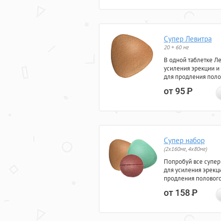
Супер Левитра
20 + 60 мг
В одной таблетке Л
усиления эрекции и
для продления поло
от 95
Р
Супер набор
(2х160мг, 4х80мг)
Попробуй все супер
для усиления эрекц
продления полового
от 158
Р