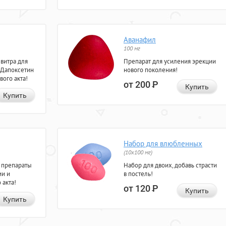
Аванафил
100 мг
евитра для
Препарат для усиления эрекции
 Дапоксетин
нового поколения!
вого акта!
от 200
Р
Купить
Купить
Набор для влюбленных
(10х100 мг)
 препараты
Набор для двоих, добавь страсти
ии и
в постель!
 акта!
от 120
Р
Купить
Купить