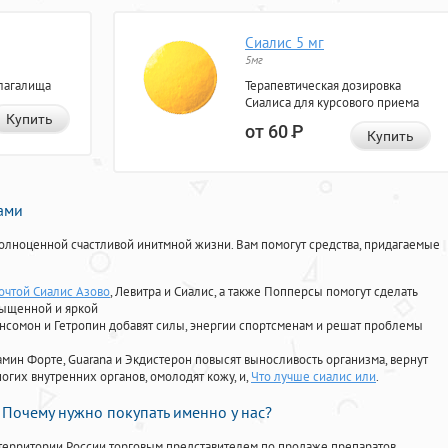
Сиалис 5 мг
5мг
лагалища
Терапевтическая дозировка
Сиалиса для курсового приема
Купить
от 60
Р
Купить
нами
олноценной счастливой инитмной жизни. Вам помогут средства, придагаемые
почтой Сиалис Азово
, Левитра и Сиалис, а также Попперсы помогут сделать
сыщенной и яркой
Ансомон и Гетропин добавят силы, энергии спортсменам и решат проблемы
ориамин Форте, Guarana и Экдистерон повысят выносливость организма, вернут
огих внутренних органов, омолодят кожу, и,
Что лучше сиалис или
.
Почему нужно покупать именно у нас?
территории России торговым представителем по продаже препаратов