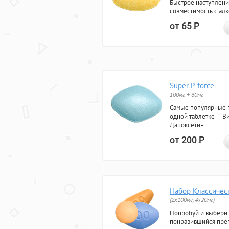
Быстрое наступлени
совместимость с ал
от 65
Р
Super P-force
100мг + 60мг
Самые популярные 
одной таблетке — Ви
Дапоксетин.
от 200
Р
Набор Классичес
(2x100мг, 4x20мг)
Попробуй и выбери
понравившийся преп