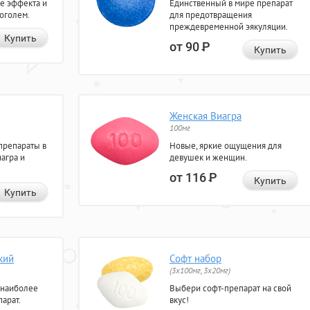
е эффекта и
Единственный в мире препарат
коголем.
для предотвращения
преждевременной эякуляции.
Купить
от 90
Р
Купить
Женская Виагра
100мг
препараты в
Новые, яркие ощущения для
агра и
девушек и женщин.
от 116
Р
Купить
Купить
кий
Софт набор
(3x100мг, 3x20мг)
 наиболее
Выбери софт-препарат на свой
арат.
вкус!