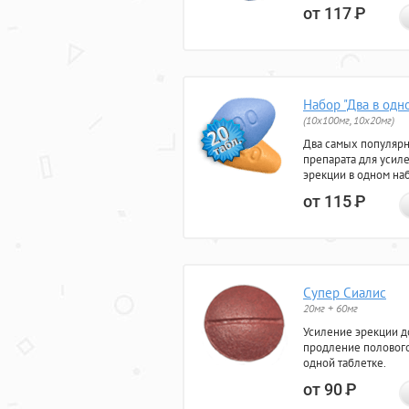
от 117
Р
Набор "Два в одн
(10x100мг, 10x20мг)
Два самых популяр
препарата для усил
эрекции в одном на
от 115
Р
Супер Сиалис
20мг + 60мг
Усиление эрекции до
продление полового
одной таблетке.
от 90
Р