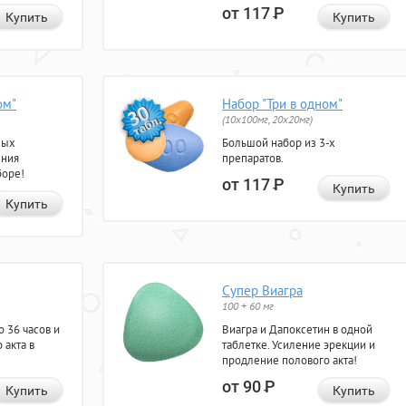
от 117
Р
Купить
Купить
ом"
Набор "Три в одном"
(10x100мг, 20x20мг)
ных
Большой набор из 3-х
ения
препаратов.
боре!
от 117
Р
Купить
Купить
Супер Виагра
100 + 60 мг
 36 часов и
Виагра и Дапоксетин в одной
 акта в
таблетке. Усиление эрекции и
продление полового акта!
от 90
Р
Купить
Купить