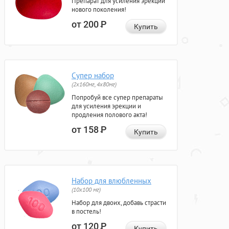
Препарат для усиления эрекции
нового поколения!
от 200
Р
Купить
Супер набор
(2х160мг, 4х80мг)
Попробуй все супер препараты
для усиления эрекции и
продления полового акта!
от 158
Р
Купить
Набор для влюбленных
(10х100 мг)
Набор для двоих, добавь страсти
в постель!
от 120
Р
Купить