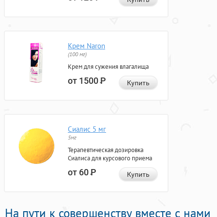
Крем Naron
(100 мг)
Крем для сужения влагалища
от 1500
Р
Купить
Сиалис 5 мг
5мг
Терапевтическая дозировка
Сиалиса для курсового приема
от 60
Р
Купить
На пути к совершенству вместе с нами