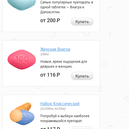
Самые популярные препараты в
одной таблетке — Виагра и
Дапоксетин.
от 200
Р
Купить
Женская Виагра
100мг
Новые, яркие ощущения для
девушек и женщин.
от 116
Р
Купить
Набор Классический
(2x100мг, 4x20мг)
Попробуй и выбери наиболее
понравившийся препарат.