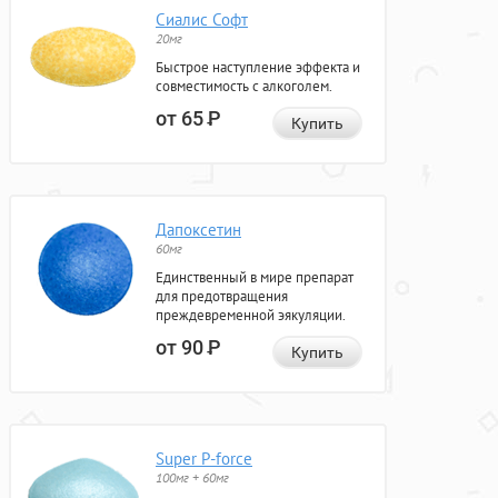
Сиалис Софт
20мг
Быстрое наступление эффекта и
совместимость с алкоголем.
от 65
Р
Купить
Дапоксетин
60мг
Единственный в мире препарат
для предотвращения
преждевременной эякуляции.
от 90
Р
Купить
Super P-force
100мг + 60мг