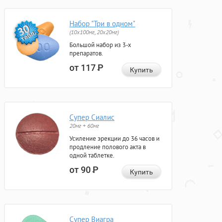
Набор "Три в одном"
(10x100мг, 20x20мг)
Большой набор из 3-х
препаратов.
от 117
Р
Купить
Супер Сиалис
20мг + 60мг
Усиление эрекции до 36 часов и
продление полового акта в
одной таблетке.
от 90
Р
Купить
Супер Виагра