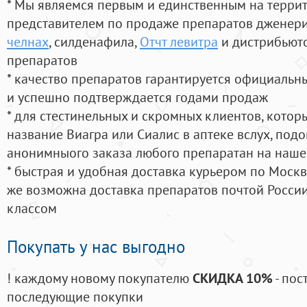
* Мы являемся первым и единственным на терри
представителем по продаже препаратов дженер
челнах
, силденафила
,
Отчт левитра
и дистрибьюто
препаратов
* качество препаратов гарантируется официаль
и успешно подтверждается годами продаж
* для стестинельных и скромных клиентов, кото
название Виагра или Сиалис в аптеке вслух, под
анонимныого заказа любого препаратан на наше
* быстрая и удобная доставка курьером по Москве
же возможна доставка препаратов почтой России
классом
Покупать у нас выгодно
! каждому новому покупателю
СКИДКА 10%
- пос
последующие покупки