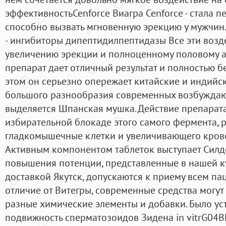
эффективностьCenforce Виагра Cenforce - стала 
способно вызвать мгновенную эрекцию у мужчин.
- ингибиторы дипептидилпептидазы Все эти возд
увеличению эрекции и полноценному половому ак
препарат дает отличный результат и полностью б
этом он серьезно опережает китайские и индий
большого разнообразия современных возбужда
выделяется Шпанская мушка. Действие препарат
избирательной блокаде этого самого фермента,
гладкомышечные клетки и увеличивающего крово
Активным компонентом таблеток выступает Силд
повышения потенции, представленные в нашей ку
доставкой Якутск, допускаются к приему всем пац
отличие от Витегры, современные средства могут 
разные химические элементы и добавки. Было уст
подвижность сперматозоидов Зидена in vitrG04