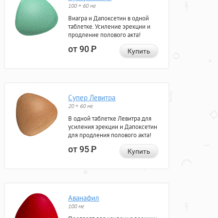
100 + 60 мг
Виагра и Дапоксетин в одной
таблетке. Усиление эрекции и
продление полового акта!
от 90
Р
Купить
Супер Левитра
20 + 60 мг
В одной таблетке Левитра для
усиления эрекции и Дапоксетин
для продления полового акта!
от 95
Р
Купить
Аванафил
100 мг