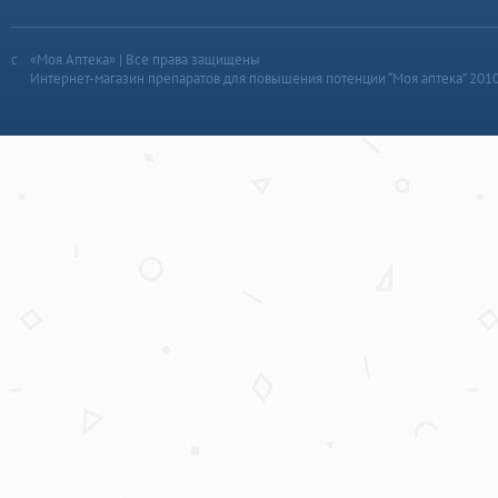
«Моя Аптека» | Все права защищены
Интернет-магазин препаратов для повышения потенции “Моя аптека” 201