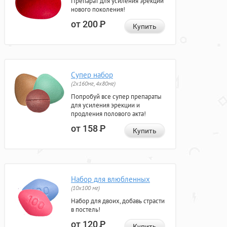
Препарат для усиления эрекции
нового поколения!
от 200
Р
Купить
Супер набор
(2х160мг, 4х80мг)
Попробуй все супер препараты
для усиления эрекции и
продления полового акта!
от 158
Р
Купить
Набор для влюбленных
(10х100 мг)
Набор для двоих, добавь страсти
в постель!
от 120
Р
Купить