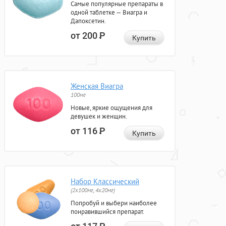
Самые популярные препараты в
одной таблетке — Виагра и
Дапоксетин.
от 200
Р
Купить
Женская Виагра
100мг
Новые, яркие ощущения для
девушек и женщин.
от 116
Р
Купить
Набор Классический
(2x100мг, 4x20мг)
Попробуй и выбери наиболее
понравившийся препарат.