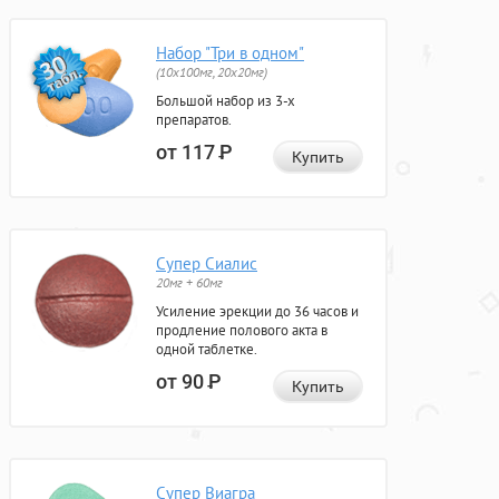
Набор "Три в одном"
(10x100мг, 20x20мг)
Большой набор из 3-х
препаратов.
от 117
Р
Купить
Супер Сиалис
20мг + 60мг
Усиление эрекции до 36 часов и
продление полового акта в
одной таблетке.
от 90
Р
Купить
Супер Виагра