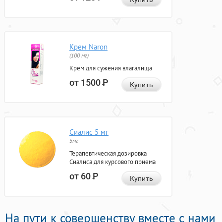
Крем Naron
(100 мг)
Крем для сужения влагалища
от 1500
Р
Купить
Сиалис 5 мг
5мг
Терапевтическая дозировка
Сиалиса для курсового приема
от 60
Р
Купить
На пути к совершенству вместе с нами