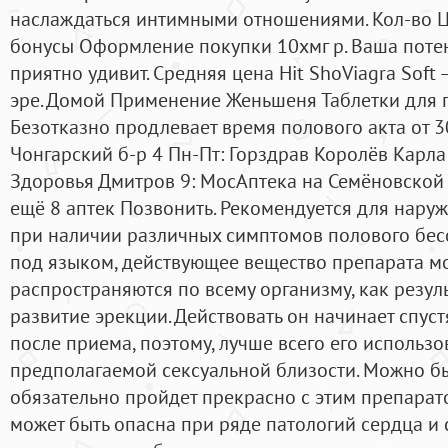
наслаждаться интимными отношениями. Кол-во Ц
бонусы Оформление покупки 10xмг р. Ваша потен
приятно удивит. Средняя цена Hit ShoViagra Soft
эре. Домой Применение Женьшеня Таблетки для 
Безотказно продлевает время полового акта от 30
Чонгарский б-р 4 Пн-Пт: Горздрав Королёв Карла
Здоровья Дмитров 9: МосАптека на Семёновской п
ещё 8 аптек Позвонить. Рекомендуется для нар
при наличии различных симптомов полового бес
под языком, действующее вещество препарата 
распространяются по всему организму, как резул
развитие эрекции. Действовать он начинает спус
после приема, поэтому, лучше всего его использо
предполагаемой сексуальной близости. Можно бы
обязательно пройдет прекрасно с этим препарато
может быть опасна при ряде патологий сердца и 