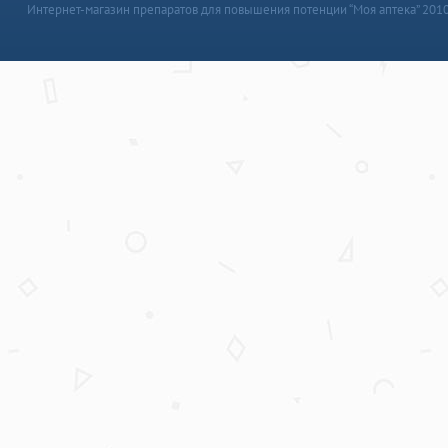
Интернет-магазин препаратов для повышения потенции “Моя аптека” 201