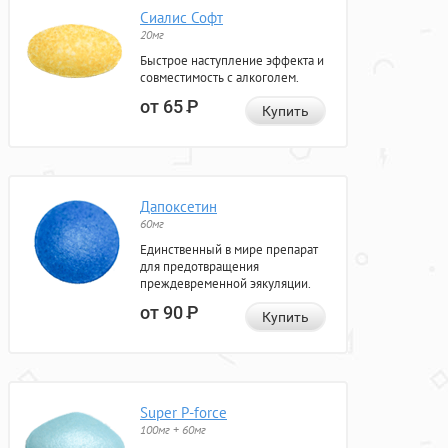
Сиалис Софт
20мг
Быстрое наступление эффекта и
совместимость с алкоголем.
от 65
Р
Купить
Дапоксетин
60мг
Единственный в мире препарат
для предотвращения
преждевременной эякуляции.
от 90
Р
Купить
Super P-force
100мг + 60мг