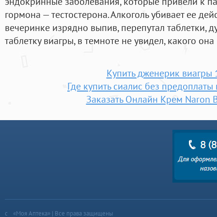
эндокринные заболевания, которые привели к п
гормона — тестостерона. Алкоголь убивает ее дей
вечеринке изрядно выпив, перепутал таблетки, дум
таблетку виагры, в темноте не увидел, какого она 
Купить дженерик виагры 
Где купить сиалис без предоплаты
Заказать Онлайн Крем Naron В
«Моя Аптека» | Все права защищены