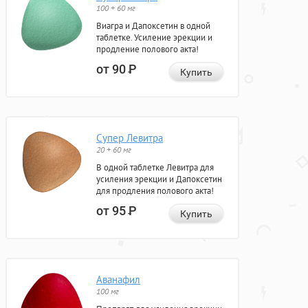
100 + 60 мг
Виагра и Дапоксетин в одной
таблетке. Усиление эрекции и
продление полового акта!
от 90
Р
Купить
Супер Левитра
20 + 60 мг
В одной таблетке Левитра для
усиления эрекции и Дапоксетин
для продления полового акта!
от 95
Р
Купить
Аванафил
100 мг