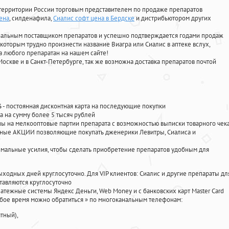
территории России торговым представителем по продаже препаратов
ена
, силденафила
,
Сиалис софт цена в Бердске
и дистрибьютором других
циальным поставщиком препаратов и успешно подтверждается годами продаж
 которым трудно произнести название Виагра или Сиалис в аптеке вслух,
 любого препаратан на нашем сайте!
Москве и в Санкт-Петербурге, так же возможна доставка препаратов почтой
%
- постоянная дисконтная карта на последующие покупки
а на сумму более 5 тысяч рублей
 на мелкооптовые партии препарата с возможностью выписки товарного чек
личные АКЦИИ позволяющие покупать дженерики Левитры, Сиалиса и
мальные усилия, чтобы сделать приобретение препаратов удобным для
ыходных дней круглосуточно. Для VIP клиентов: Сиалис и другие препараты дл
тавляются круглосуточно
атежные системы Яндекс Деньги, Web Money и с банковских карт Master Card
юбое время можно обратиться
»
по многоканальным телефонам:
тный),