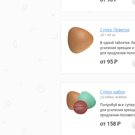
Супер Левитра
20 + 60 мг
В одной таблетке Л
усиления эрекции и
для продления поло
от 95
Р
Супер набор
(2х160мг, 4х80мг)
Попробуй все супер
для усиления эрекц
продления полового
от 158
Р