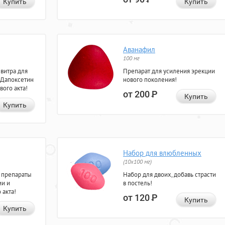
Купить
Купить
Аванафил
100 мг
евитра для
Препарат для усиления эрекции
 Дапоксетин
нового поколения!
вого акта!
от 200
Р
Купить
Купить
Набор для влюбленных
(10х100 мг)
 препараты
Набор для двоих, добавь страсти
ии и
в постель!
 акта!
от 120
Р
Купить
Купить