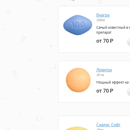
Виагра
100мг
Самый известный в 
препарат
от 70
Р
Левитра
20 мг
Мощный эффект на 5
от 70
Р
Сиалис Софт
20мг