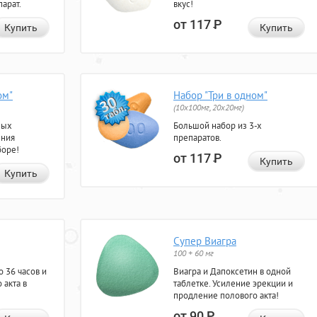
арат.
вкус!
от 117
Р
Купить
Купить
ом"
Набор "Три в одном"
(10x100мг, 20x20мг)
ных
Большой набор из 3-х
ения
препаратов.
боре!
от 117
Р
Купить
Купить
Супер Виагра
100 + 60 мг
 36 часов и
Виагра и Дапоксетин в одной
 акта в
таблетке. Усиление эрекции и
продление полового акта!
от 90
Р