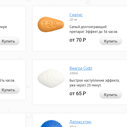
Сиалис
20 мг
мире
Самый долгоиграющий
препарат. Эффект до 36 часов.
от 70
Р
Купить
Купить
Виагра Софт
100мг
ть часов.
Быстрое наступление эффекта,
уже через 20 минут.
Купить
от 65
Р
Купить
Дапоксетин
60мг