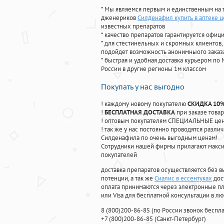
* Мы являемся первым и единственным на 
дженериков
Силденафил купить в аптеке ц
известных препаратов
* качество препаратов гарантируется офи
* для стестинельных и скромных клиентов,
подойдет возможность анонимныого заказа
* быстрая и удобная доставка курьером по 
России в другие регионы 1м классом
Покупать у нас выгодно
! каждому новому покупателю
СКИДКА 10
!
БЕСПЛАТНАЯ ДОСТАВКА
при заказе товар
! оптовым покупателям СПЕЦИАЛЬНЫЕ цены
! так же у нас постоянно проводятся раз
Силденафила по очень выгодным ценам!
Cотрудники нашей фирмы прилагают макси
покупателей
доставка препаратов осуществляется без в
потенции, а так же
Сиалис в ессентуках
дос
оплата принимаются через электронные пл
или Visa для бесплатной консультации в л
8
(800
)200-86-85
(
по России звонок беспла
+7
(800
)200-86-85
(
Санкт-Петербург)