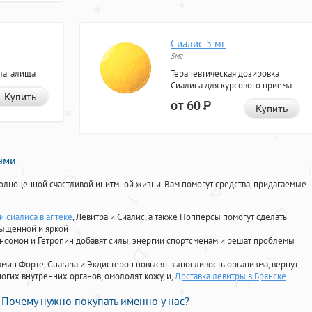
Сиалис 5 мг
5мг
лагалища
Терапевтическая дозировка
Сиалиса для курсового приема
Купить
от 60
Р
Купить
нами
олноценной счастливой инитмной жизни. Вам помогут средства, придагаемые
 сиалиса в аптеке
, Левитра и Сиалис, а также Попперсы помогут сделать
сыщенной и яркой
Ансомон и Гетропин добавят силы, энергии спортсменам и решат проблемы
ориамин Форте, Guarana и Экдистерон повысят выносливость организма, вернут
огих внутренних органов, омолодят кожу, и,
Доставка левитры в Брянске
.
Почему нужно покупать именно у нас?