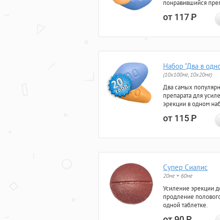
понравившийся преп
от 117
Р
Набор "Два в одн
(10x100мг, 10x20мг)
Два самых популяр
препарата для усил
эрекции в одном на
от 115
Р
Супер Сиалис
20мг + 60мг
Усиление эрекции до
продление полового
одной таблетке.
от 90
Р