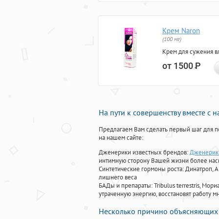
Крем Naron
(100 мг)
Крем для сужения в
от 1500
Р
На пути к совершенству вместе с 
Предлагаем Вам сделать первый шаг для п
на нашем сайте:
Дженерики известных брендов:
Дженерики
интимную сторону Вашей жизни более на
Синтетические гормоны роста
: Динатроп, 
лишнего веса
БАДы и препараты:
Tribulus terrestris, М
утраченную энергию, восстановят работу мн
Несколько причино объясняющих 