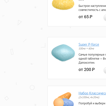
Быстрое наступлени
совместимость с ал
от 65
Р
Super P-force
100мг + 60мг
Самые популярные 
одной таблетке — Ви
Дапоксетин.
от 200
Р
Набор Классичес
(2x100мг, 4x20мг)
Попробуй и выбери