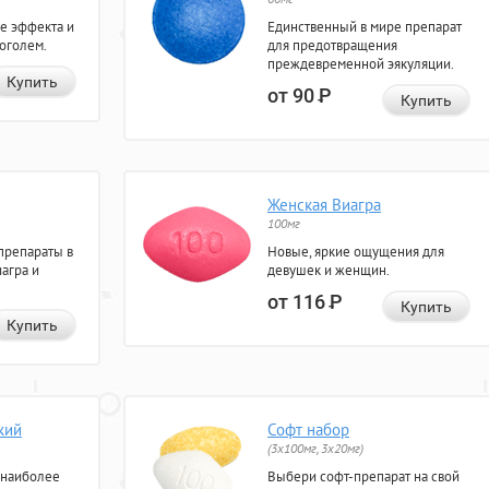
е эффекта и
Единственный в мире препарат
коголем.
для предотвращения
преждевременной эякуляции.
Купить
от 90
Р
Купить
Женская Виагра
100мг
препараты в
Новые, яркие ощущения для
агра и
девушек и женщин.
от 116
Р
Купить
Купить
кий
Софт набор
(3x100мг, 3x20мг)
 наиболее
Выбери софт-препарат на свой