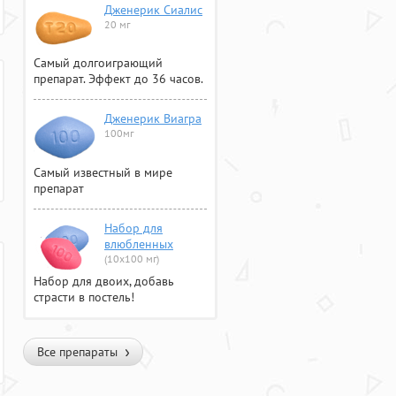
Дженерик Сиалис
20 мг
Самый долгоиграющий
препарат. Эффект до 36 часов.
Дженерик Виагра
100мг
Самый известный в мире
препарат
Набор для
влюбленных
(10х100 мг)
Набор для двоих, добавь
страсти в постель!
Все препараты