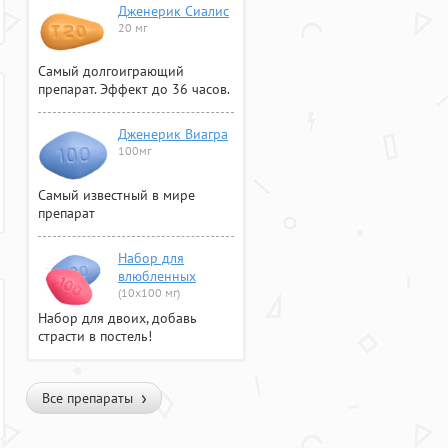
Дженерик Сиалис
20 мг
Самый долгоиграющий
препарат. Эффект до 36 часов.
Дженерик Виагра
100мг
Самый известный в мире
препарат
Набор для
влюбленных
(10х100 мг)
Набор для двоих, добавь
страсти в постель!
Все препараты