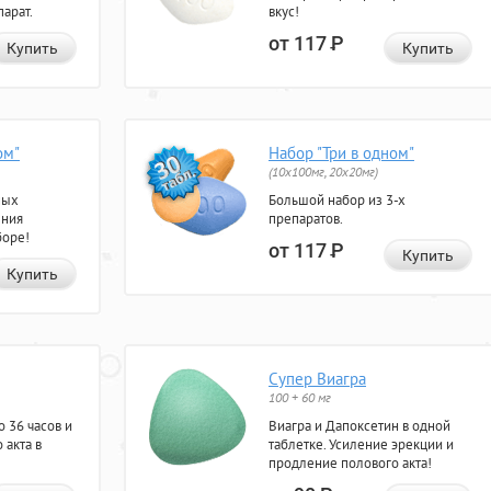
арат.
вкус!
от 117
Р
Купить
Купить
ом"
Набор "Три в одном"
(10x100мг, 20x20мг)
ных
Большой набор из 3-х
ения
препаратов.
боре!
от 117
Р
Купить
Купить
Супер Виагра
100 + 60 мг
 36 часов и
Виагра и Дапоксетин в одной
 акта в
таблетке. Усиление эрекции и
продление полового акта!