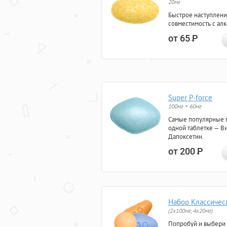
20мг
Быстрое наступлени
совместимость с ал
от 65
Р
Super P-force
100мг + 60мг
Самые популярные 
одной таблетке — Ви
Дапоксетин.
от 200
Р
Набор Классичес
(2x100мг, 4x20мг)
Попробуй и выбери