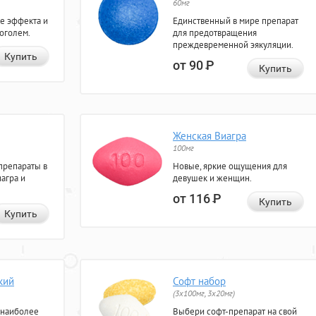
60мг
е эффекта и
Единственный в мире препарат
коголем.
для предотвращения
преждевременной эякуляции.
Купить
от 90
Р
Купить
Женская Виагра
100мг
препараты в
Новые, яркие ощущения для
агра и
девушек и женщин.
от 116
Р
Купить
Купить
кий
Софт набор
(3x100мг, 3x20мг)
 наиболее
Выбери софт-препарат на свой