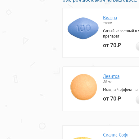
Виагра
100мг
Самый известный в 
препарат
от 70
Р
Левитра
20 мг
Мощный эффект на 5
от 70
Р
Сиалис Софт