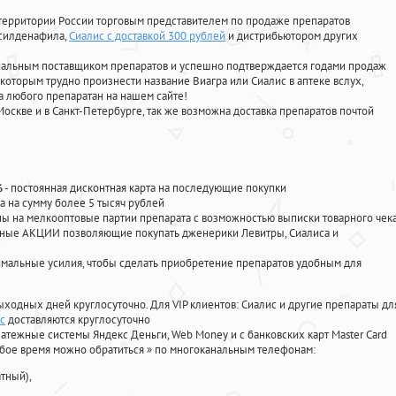
территории России торговым представителем по продаже препаратов
 силденафила
,
Сиалис с доставкой 300 рублей
и дистрибьютором других
циальным поставщиком препаратов и успешно подтверждается годами продаж
 которым трудно произнести название Виагра или Сиалис в аптеке вслух,
 любого препаратан на нашем сайте!
Москве и в Санкт-Петербурге, так же возможна доставка препаратов почтой
%
- постоянная дисконтная карта на последующие покупки
а на сумму более 5 тысяч рублей
 на мелкооптовые партии препарата с возможностью выписки товарного чек
личные АКЦИИ позволяющие покупать дженерики Левитры, Сиалиса и
мальные усилия, чтобы сделать приобретение препаратов удобным для
ыходных дней круглосуточно. Для VIP клиентов: Сиалис и другие препараты дл
с
доставляются круглосуточно
атежные системы Яндекс Деньги, Web Money и с банковских карт Master Card
юбое время можно обратиться
»
по многоканальным телефонам:
тный),