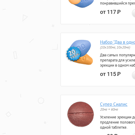
понравившийся преп
от 117
Р
Набор "Два в одн
(10x100мг, 10x20мг)
Два самых популяр
препарата для усил
эрекции в одном на
от 115
Р
Супер Сиалис
20мг + 60мг
Усиление эрекции до
продление полового
одной таблетке.