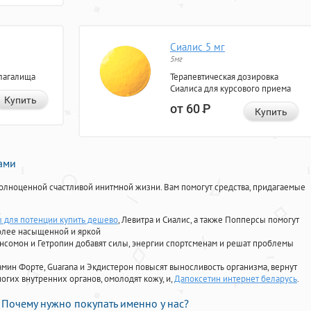
Сиалис 5 мг
5мг
лагалища
Терапевтическая дозировка
Сиалиса для курсового приема
Купить
от 60
Р
Купить
нами
олноценной счастливой инитмной жизни. Вам помогут средства, придагаемые
 для потенции купить дешево
, Левитра и Сиалис, а также Попперсы помогут
олее насыщенной и яркой
Ансомон и Гетропин добавят силы, энергии спортсменам и решат проблемы
ориамин Форте, Guarana и Экдистерон повысят выносливость организма, вернут
огих внутренних органов, омолодят кожу, и,
Дапоксетин интернет беларусь
.
Почему нужно покупать именно у нас?