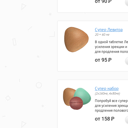
от 90
Р
Супер Левитра
20 + 60 мг
В одной таблетке Л
усиления эрекции и
для продления поло
от 95
Р
Супер набор
(2х160мг, 4х80мг)
Попробуй все супер
для усиления эрекц
продления полового
от 158
Р