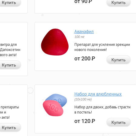
от 90
Р
Купить
Купить
Аванафил
100 мг
евитра для
Препарат для усиления эрекции
 Дапоксетин
нового поколения!
вого акта!
от 200
Р
Купить
Купить
Набор для влюбленных
(10х100 мг)
 препараты
Набор для двоих, добавь страсти
ии и
в постель!
 акта!
от 120
Р
Купить
Купить