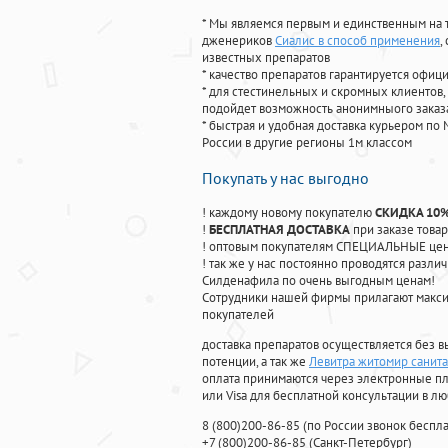
* Мы являемся первым и единственным на 
дженериков
Сиалис в способ применения
,
известных препаратов
* качество препаратов гарантируется офи
* для стестинельных и скромных клиентов,
подойдет возможность анонимныого заказа
* быстрая и удобная доставка курьером по 
России в другие регионы 1м классом
Покупать у нас выгодно
! каждому новому покупателю
СКИДКА 10
!
БЕСПЛАТНАЯ ДОСТАВКА
при заказе товар
! оптовым покупателям СПЕЦИАЛЬНЫЕ цены
! так же у нас постоянно проводятся раз
Силденафила по очень выгодным ценам!
Cотрудники нашей фирмы прилагают макси
покупателей
доставка препаратов осуществляется без в
потенции, а так же
Левитра житомир санита
оплата принимаются через электронные пл
или Visa для бесплатной консультации в л
8
(800
)200-86-85
(
по России звонок беспла
+7
(800
)200-86-85
(
Санкт-Петербург)