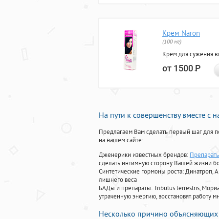
Крем Naron
(100 мг)
Крем для сужения в
от 1500
Р
На пути к совершенству вместе с 
Предлагаем Вам сделать первый шаг для п
на нашем сайте:
Дженерики известных брендов:
Препараты
сделать интимную сторону Вашей жизни б
Синтетические гормоны роста
: Динатроп, 
лишнего веса
БАДы и препараты:
Tribulus terrestris, М
утраченную энергию, восстановят работу мн
Несколько причино объясняющих 