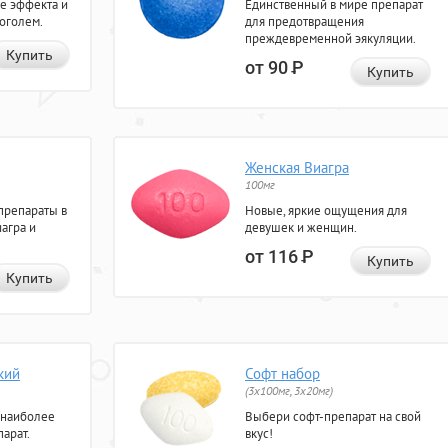
е эффекта и
Единственный в мире препарат
коголем.
для предотвращения
преждевременной эякуляции.
Купить
от 90
Р
Купить
Женская Виагра
100мг
препараты в
Новые, яркие ощущения для
агра и
девушек и женщин.
от 116
Р
Купить
Купить
кий
Софт набор
(3x100мг, 3x20мг)
 наиболее
Выбери софт-препарат на свой
арат.
вкус!