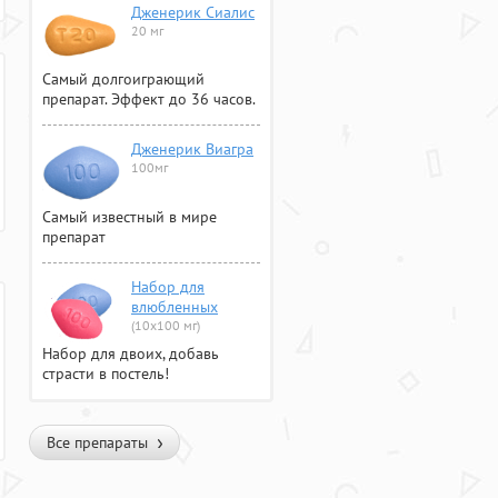
Дженерик Сиалис
20 мг
Самый долгоиграющий
препарат. Эффект до 36 часов.
Дженерик Виагра
100мг
Самый известный в мире
препарат
Набор для
влюбленных
(10х100 мг)
Набор для двоих, добавь
страсти в постель!
Все препараты