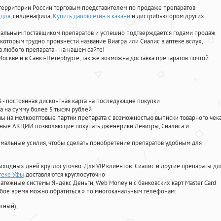
территории России торговым представителем по продаже препаратов
 для
, силденафила
,
Купить дапоксетин в казани
и дистрибьютором других
циальным поставщиком препаратов и успешно подтверждается годами продаж
 которым трудно произнести название Виагра или Сиалис в аптеке вслух,
 любого препаратан на нашем сайте!
Москве и в Санкт-Петербурге, так же возможна доставка препаратов почтой
%
- постоянная дисконтная карта на последующие покупки
а на сумму более 5 тысяч рублей
 на мелкооптовые партии препарата с возможностью выписки товарного чек
личные АКЦИИ позволяющие покупать дженерики Левитры, Сиалиса и
мальные усилия, чтобы сделать приобретение препаратов удобным для
ыходных дней круглосуточно. Для VIP клиентов: Сиалис и другие препараты дл
теке Уфы
доставляются круглосуточно
атежные системы Яндекс Деньги, Web Money и с банковских карт Master Card
юбое время можно обратиться
»
по многоканальным телефонам:
тный),