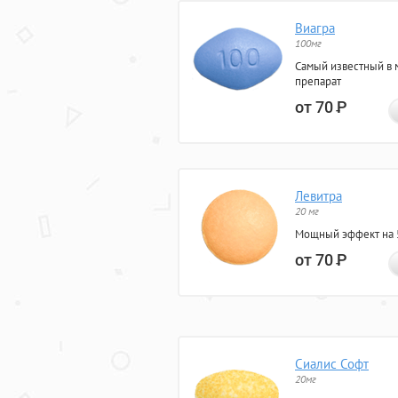
Виагра
100мг
Самый известный в 
препарат
от 70
Р
Левитра
20 мг
Мощный эффект на 5
от 70
Р
Сиалис Софт
20мг