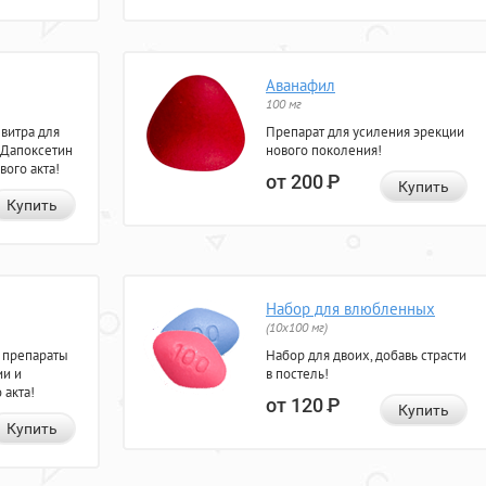
Аванафил
100 мг
евитра для
Препарат для усиления эрекции
 Дапоксетин
нового поколения!
вого акта!
от 200
Р
Купить
Купить
Набор для влюбленных
(10х100 мг)
 препараты
Набор для двоих, добавь страсти
ии и
в постель!
 акта!
от 120
Р
Купить
Купить