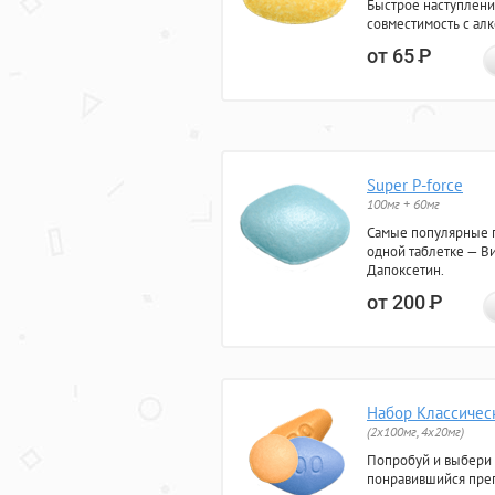
Быстрое наступлени
совместимость с ал
от 65
Р
Super P-force
100мг + 60мг
Самые популярные 
одной таблетке — Ви
Дапоксетин.
от 200
Р
Набор Классичес
(2x100мг, 4x20мг)
Попробуй и выбери
понравившийся преп