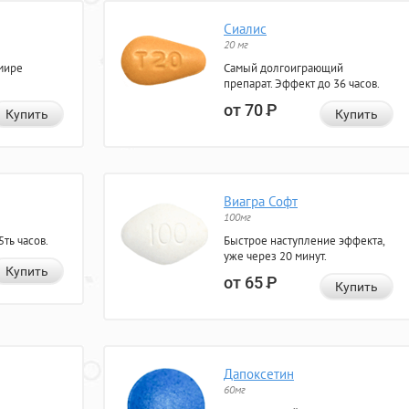
Сиалис
20 мг
мире
Самый долгоиграющий
препарат. Эффект до 36 часов.
от 70
Р
Купить
Купить
Виагра Софт
100мг
ть часов.
Быстрое наступление эффекта,
уже через 20 минут.
Купить
от 65
Р
Купить
Дапоксетин
60мг