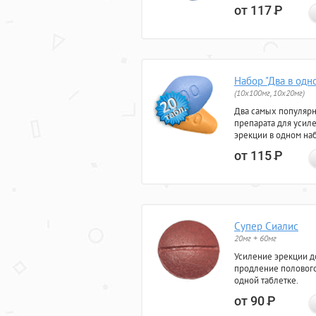
от 117
Р
Набор "Два в одн
(10x100мг, 10x20мг)
Два самых популяр
препарата для усил
эрекции в одном на
от 115
Р
Супер Сиалис
20мг + 60мг
Усиление эрекции до
продление полового
одной таблетке.
от 90
Р