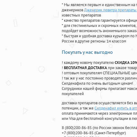
* Мы являемся первым и единственным на 
дженериков
Дженерик левитра препараты
известных препаратов
* качество препаратов гарантируется офи
* для стестинельных и скромных клиентов,
подойдет возможность анонимныого заказа
* быстрая и удобная доставка курьером по 
России в другие регионы 1м классом
Покупать у нас выгодно
! каждому новому покупателю
СКИДКА 10
!
БЕСПЛАТНАЯ ДОСТАВКА
при заказе товар
! оптовым покупателям СПЕЦИАЛЬНЫЕ цены
! так же у нас постоянно проводятся раз
Силденафила по очень выгодным ценам!
Cотрудники нашей фирмы прилагают макси
покупателей
доставка препаратов осуществляется без в
потенции, а так же
Силденафил купить в ап
оплата принимаются через электронные пл
или Visa для бесплатной консультации в л
8
(800
)200-86-85
(
по России звонок беспла
+7
(800
)200-86-85
(
Санкт-Петербург)