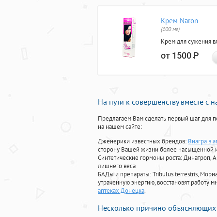
Крем Naron
(100 мг)
Крем для сужения в
от 1500
Р
На пути к совершенству вместе с 
Предлагаем Вам сделать первый шаг для п
на нашем сайте:
Дженерики известных брендов:
Виагра в а
сторону Вашей жизни более насыщенной 
Синтетические гормоны роста
: Динатроп, 
лишнего веса
БАДы и препараты:
Tribulus terrestris, М
утраченную энергию, восстановят работу мн
аптеках Донецка
.
Несколько причино объясняющих 