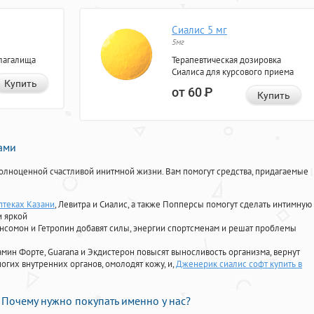
Сиалис 5 мг
5мг
лагалища
Терапевтическая дозировка
Сиалиса для курсового приема
Купить
от 60
Р
Купить
нами
олноценной счастливой инитмной жизни. Вам помогут средства, придагаемые
птеках Казани
, Левитра и Сиалис, а также Попперсы помогут сделать интимную
и яркой
Ансомон и Гетропин добавят силы, энергии спортсменам и решат проблемы
ориамин Форте, Guarana и Экдистерон повысят выносливость организма, вернут
огих внутренних органов, омолодят кожу, и,
Дженерик сиалис софт купить в
Почему нужно покупать именно у нас?