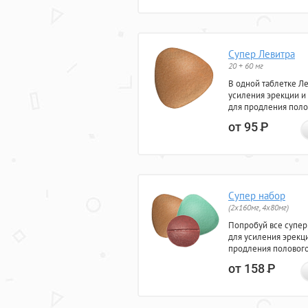
Супер Левитра
20 + 60 мг
В одной таблетке Л
усиления эрекции и
для продления поло
от 95
Р
Супер набор
(2х160мг, 4х80мг)
Попробуй все супер
для усиления эрекц
продления полового
от 158
Р