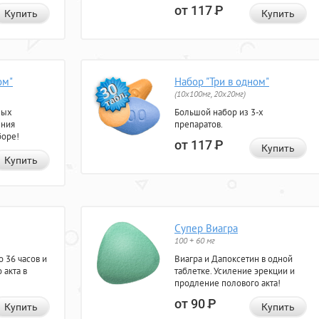
от 117
Р
Купить
Купить
ом"
Набор "Три в одном"
(10x100мг, 20x20мг)
ных
Большой набор из 3-х
ения
препаратов.
боре!
от 117
Р
Купить
Купить
Супер Виагра
100 + 60 мг
 36 часов и
Виагра и Дапоксетин в одной
 акта в
таблетке. Усиление эрекции и
продление полового акта!
от 90
Р
Купить
Купить