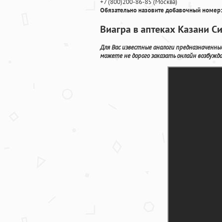
+7
(800
)200-86-85
(
Москва)
Обязательно назовите добавочный номер:
Виагра в аптеках Казани С
Для Вас известные аналоги предназначенные
можете не дорого заказать онлайн возбужд