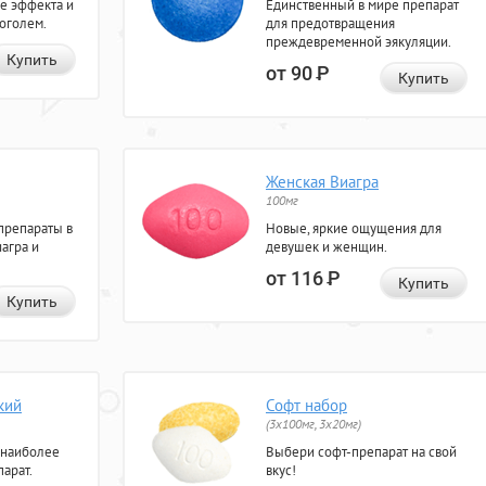
е эффекта и
Единственный в мире препарат
коголем.
для предотвращения
преждевременной эякуляции.
Купить
от 90
Р
Купить
Женская Виагра
100мг
препараты в
Новые, яркие ощущения для
агра и
девушек и женщин.
от 116
Р
Купить
Купить
кий
Софт набор
(3x100мг, 3x20мг)
 наиболее
Выбери софт-препарат на свой
арат.
вкус!