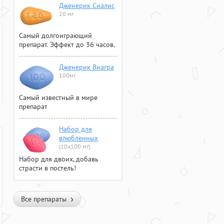
Дженерик Сиалис
20 мг
Самый долгоиграющий
препарат. Эффект до 36 часов.
Дженерик Виагра
100мг
Самый известный в мире
препарат
Набор для
влюбленных
(10х100 мг)
Набор для двоих, добавь
страсти в постель!
Все препараты