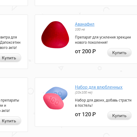
Аванафил
100 мг
евитра для
Препарат для усиления эрекции
 Дапоксетин
нового поколения!
вого акта!
от 200
Р
Купить
Купить
Набор для влюбленных
(10х100 мг)
 препараты
Набор для двоих, добавь страсти
ии и
в постель!
 акта!
от 120
Р
Купить
Купить