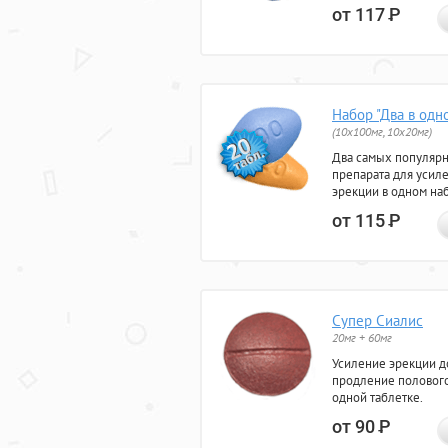
от 117
Р
Набор "Два в одн
(10x100мг, 10x20мг)
Два самых популяр
препарата для усил
эрекции в одном на
от 115
Р
Супер Сиалис
20мг + 60мг
Усиление эрекции до
продление полового
одной таблетке.
от 90
Р