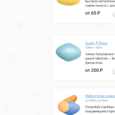
Быстрое наступлени
совместимость с ал
от 65
Р
Super P-force
100мг + 60мг
Самые популярные 
одной таблетке — Ви
Дапоксетин.
от 200
Р
Набор Классичес
(2x100мг, 4x20мг)
Попробуй и выбери
понравившийся преп