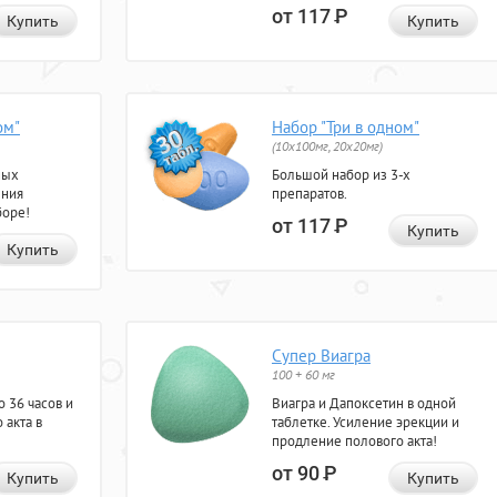
от 117
Р
Купить
Купить
ом"
Набор "Три в одном"
(10x100мг, 20x20мг)
ных
Большой набор из 3-х
ения
препаратов.
боре!
от 117
Р
Купить
Купить
Супер Виагра
100 + 60 мг
 36 часов и
Виагра и Дапоксетин в одной
 акта в
таблетке. Усиление эрекции и
продление полового акта!
от 90
Р
Купить
Купить