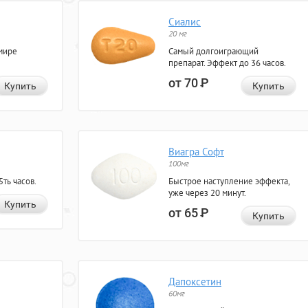
Сиалис
20 мг
мире
Самый долгоиграющий
препарат. Эффект до 36 часов.
от 70
Р
Купить
Купить
Виагра Софт
100мг
ть часов.
Быстрое наступление эффекта,
уже через 20 минут.
Купить
от 65
Р
Купить
Дапоксетин
60мг