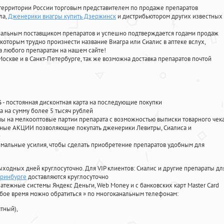
территории России торговым представителем по продаже препаратов
ла
,
Дженерики виагры купить Дзержинск
и дистрибьютором других известных
циальным поставщиком препаратов и успешно подтверждается годами продаж
 которым трудно произнести название Виагра или Сиалис в аптеке вслух,
 любого препаратан на нашем сайте!
Москве и в Санкт-Петербурге, так же возможна доставка препаратов почтой
%
- постоянная дисконтная карта на последующие покупки
а на сумму более 5 тысяч рублей
 на мелкооптовые партии препарата с возможностью выписки товарного чек
личные АКЦИИ позволяющие покупать дженерики Левитры, Сиалиса и
мальные усилия, чтобы сделать приобретение препаратов удобным для
ыходных дней круглосуточно. Для VIP клиентов: Сиалис и другие препараты дл
еринбурге
доставляются круглосуточно
атежные системы Яндекс Деньги, Web Money и с банковских карт Master Card
юбое время можно обратиться
»
по многоканальным телефонам:
тный),