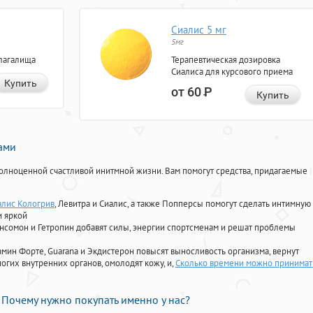
Сиалис 5 мг
5мг
лагалища
Терапевтическая дозировка
Сиалиса для курсового приема
Купить
от 60
Р
Купить
нами
олноценной счастливой инитмной жизни. Вам помогут средства, придагаемые
алис Кологрив
, Левитра и Сиалис, а также Попперсы помогут сделать интимную
и яркой
Ансомон и Гетропин добавят силы, энергии спортсменам и решат проблемы
ориамин Форте, Guarana и Экдистерон повысят выносливость организма, вернут
огих внутренних органов, омолодят кожу, и,
Сколько времени можно принимат
Почему нужно покупать именно у нас?