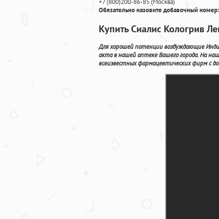
+7
(800
)200-86-85
(
Москва)
Обязательно назовите добавочный номер:
Купить Сиалис Кологрив Ле
Для хорошей потенции возбуждающие Индий
акта в нашей аптеке Вашего города. На н
всеизвестных фармацевтических фирм с до