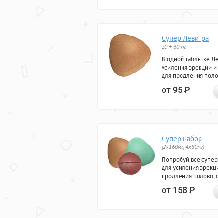
Супер Левитра
20 + 60 мг
В одной таблетке Л
усиления эрекции и
для продления поло
от 95
Р
Супер набор
(2х160мг, 4х80мг)
Попробуй все супер
для усиления эрекц
продления полового
от 158
Р