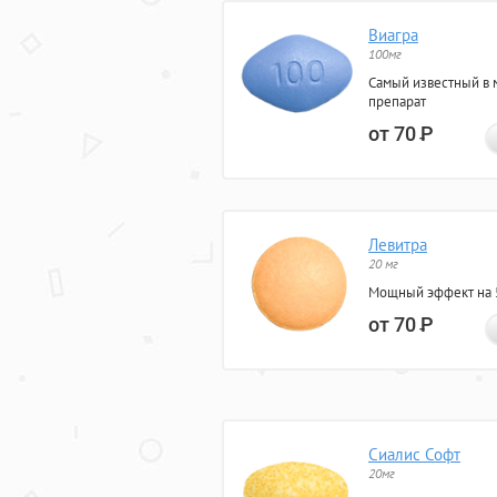
Виагра
100мг
Самый известный в 
препарат
от 70
Р
Левитра
20 мг
Мощный эффект на 5
от 70
Р
Сиалис Софт
20мг