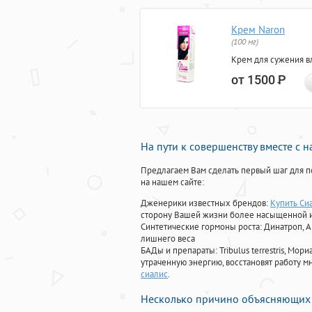
Крем Naron
(100 мг)
Крем для сужения в
от 1500
Р
На пути к совершенству вместе с 
Предлагаем Вам сделать первый шаг для п
на нашем сайте:
Дженерики известных брендов:
Купить Си
сторону Вашей жизни более насыщенной 
Синтетические гормоны роста
: Динатроп, 
лишнего веса
БАДы и препараты:
Tribulus terrestris, М
утраченную энергию, восстановят работу мн
сиалис
.
Несколько причино объясняющих 