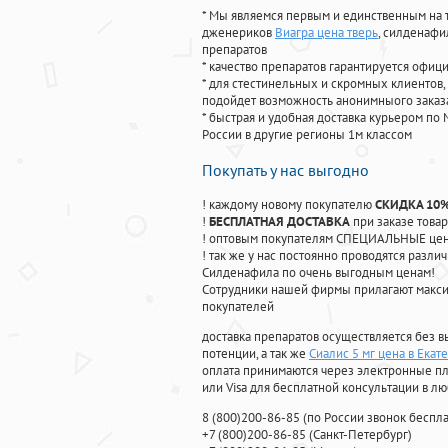
* Мы являемся первым и единственным на 
дженериков
Виагра цена тверь
, силденафи
препаратов
* качество препаратов гарантируется офи
* для стестинельных и скромных клиентов,
подойдет возможность анонимныого заказа
* быстрая и удобная доставка курьером по 
России в другие регионы 1м классом
Покупать у нас выгодно
! каждому новому покупателю
СКИДКА 10
!
БЕСПЛАТНАЯ ДОСТАВКА
при заказе товар
! оптовым покупателям СПЕЦИАЛЬНЫЕ цены
! так же у нас постоянно проводятся раз
Силденафила по очень выгодным ценам!
Cотрудники нашей фирмы прилагают макси
покупателей
доставка препаратов осуществляется без в
потенции, а так же
Сиалис 5 мг цена в Екат
оплата принимаются через электронные пл
или Visa для бесплатной консультации в л
8
(800
)200-86-85
(
по России звонок беспла
+7
(800
)200-86-85
(
Санкт-Петербург)